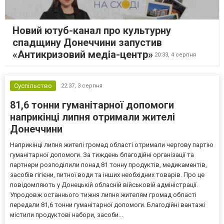
Новий ютуб-канал про культурну
спадщину Донеччини запустив
«Антикризовий медіа-центр»
20:33,
4 серпня
Суспільство
22:37,
3 серпня
81,6 тонни гуманітарної допомоги
наприкінці липня отримали жителі
Донеччини
Наприкінці липня жителі громад області отримали чергову партію
гуманітарної допомоги. За тиждень благодійні організації та
партнери розподілили понад 81 тонну продуктів, медикаментів,
засобів гігієни, питної води та інших необхідних товарів. Про це
повідомляють у Донецькій обласній військовій адміністрації.
Упродовж останнього тижня липня жителям громад області
передали 81,6 тонни гуманітарної допомоги. Благодійні вантажі
містили продуктові набори, засоби...