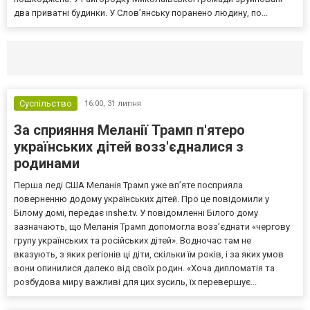
два приватні будинки. У Слов’янську поранено людину, по...
Селидово и Новогродовке
Справочная
Так
Суспільство
16:00,
31 липня
За сприяння Меланії Трамп п'ятеро
українських дітей возз'єдналися з
родинами
Перша леді США Меланія Трамп уже впʼяте посприяла
поверненню додому українських дітей. Про це повідомили у
Білому домі, передає inshe.tv. У повідомленні Білого дому
зазначають, що Меланія Трамп допомогла возз’єднати «чергову
групу українських та російських дітей». Водночас там не
вказують, з яких регіонів ці діти, скільки їм років, і за яких умов
вони опинилися далеко від своїх родин. «Хоча дипломатія та
розбудова миру важливі для цих зусиль, їх перевершує...