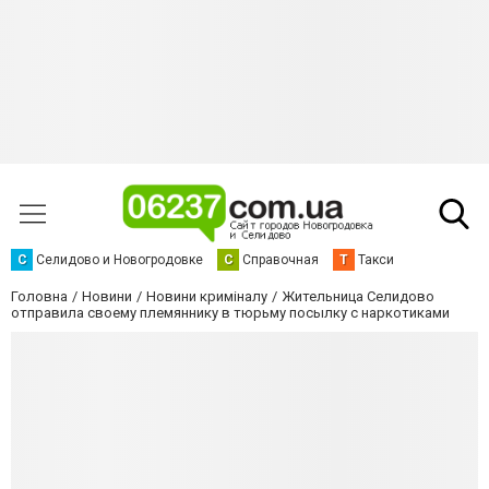
С
Селидово и Новогродовке
С
Справочная
Т
Такси
Головна
Новини
Новини криміналу
Жительница Селидово
отправила своему племяннику в тюрьму посылку с наркотиками