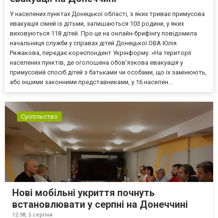
У населених пунктах Донецької області, з яких триває примусова
евакуація сімей із дітьми, залишаються 103 родини, у яких
виховуються 118 дітей. Про це на онлайн-брифінгу повідомила
начальниця служби у справах дітей Донецької ОВА Юлія
Рижакова, передає кореспондент Укрінформу. «На території
населених пунктів, де оголошена обов’язкова евакуація у
примусовий спосіб дітей з батьками чи особами, що їх замінюють,
або іншими законними представниками, у 16 населен...
Суспільство
Нові мобільні укриття почнуть
встановлювати у серпні на Донеччині
12:38,
5 серпня