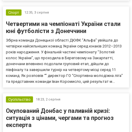
Спорт
12:35,
3 серпня
Четвертими на чемпіонаті України стали
юні футболісти з Донеччини
Збірна команда Донецької області ДЮФК “Альфа” увійшла до
четвірки найсильніших команд України серед юнаків 2012–2013
років народження. У фінальній частині чемпіонату “Золотий
колос України”, що проходила в Береговому на Закарпатті,
донеччани впевнено подолали груповий етап, дійшли до
півфіналу та завершили турнір на четвертому місці серед 11
команд. Як розповів “” директор ГО “Спортивна молодіжна ліга”
та представник команди Іван Коромисло, цей результат м...
Суспільство
18:23,
2 серпня
Окупований Донбас у паливній кризі:
ситуація з цінами, чергами та прогноз
експерта