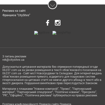
Реклама на сайті
Франшиза "CitySites"
З питань реклами
rek@citysites.ua
Допускається цитування матеріалів без отримання попередньої згоди
06237.com.ua за умови розміщення в тексті обов'язкового посилання на
06237.com.ua - Сайт міст Новогродівки та Селидове. Для інтернет-видань
обов'язкове розміщення прямого, відкритого для пошукових систем
гіперпосилання на цитовані статті не нижче другого абзацу в тексті або в
якості джерела. Порушення виняткових прав переслідується Законом.
Матеріали з плашками "Новини компаній", "Промо", "Партнерський
матеріал", "Партнерський спецпроєкт", "Політичні новини", "Пресреліз",
"PR", "Офіційно", "Політична реклама" публікуються на правах реклами.
Політика конфіденційності
Правила сайту
Правила