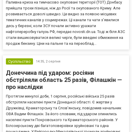
Паливна криза на тимчасово окуповані території (ТОТ) Донбасу
прийшла трохи пізніше, ніж до Росії та окупованого Криму. Але
розвивається доволі швидко. Це видно за появою місцевих
тематичних каналів у соцмережах. Ці канали та чати з’явилися
десь у березні, коли ЗСУ почали активно уражати
нафтопереробну галузь РФ, передає novosti.dn.ua. Тоді ж біля АЗС
стали вишиковуватися великі черги, були введені обмеження на
продаж бензину. Ціни на пальне та на переоблад...
Суспільство
14:35,
2 серпня
Донеччина під ударом: росіяни
обстріляли область 25 разів, Філашкін —
про наслідки
Протягом минулої доби, 1 серпня, російські війська 25 разів
обстріляли населені пункти Донецької області. Є жертви у
Дружківці, Краматорську та Слов’янську, повідомив начальник
ОВА Вадим Філашкін. За його словами, під ударом опинились
населені пункти Покровського та Краматорського районів. У
Білозерському дві багатоповерхівки зруйновані та одна
пошкоджена. У Райгородку Миколаївської громади зруйновані