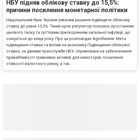
НБУ підняв облікову ставку до 15,5%:
причини посилення монетарної політики
Національний банк України ухвалив рішення підвищити облікову
ставку до рівня 15,5%. Такий крок регулятор пояснює зростанням
цінового тиску та суттєвим прискоренням загальної інфляції, що
очікується до кінця року. Про це розповідає AgroReview. Мета
підвищення ставки та вплив на економіку Підвищення облікової
ставки, за даними пресслужби НБУ, спрямоване на забезпечення
привабливості гривневих активів для інвесторів, посилення
стійкості валютного ринку, а так...