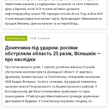
тематичних каналів у соцмережах. Ці канали та чати з’явилися
десь у березні, коли ЗСУ почали активно уражати
нафтопереробну галузь РФ, передає novosti.dn.ua. Тоді ж біля АЗС
стали вишиковуватися великі черги, були введені обмеження на
продаж бензину. Ціни на пальне та на переоблад...
Суспільство
14:35,
2 серпня
Донеччина під ударом: росіяни
обстріляли область 25 разів, Філашкін —
про наслідки
Протягом минулої доби, 1 серпня, російські війська 25 разів
обстріляли населені пункти Донецької області. Є жертви у
Дружківці, Краматорську та Слов’янську, повідомив начальник
ОВА Вадим Філашкін. За його словами, під ударом опинились
населені пункти Покровського та Краматорського районів. У
Білозерському дві багатоповерхівки зруйновані та одна
пошкоджена. У Райгородку Миколаївської громади зруйновані
два приватні будинки. У Слов’янську поранено людину, по...