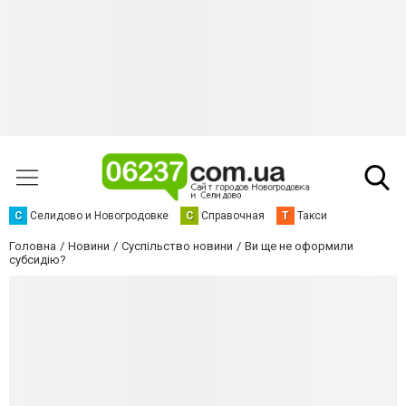
С
Селидово и Новогродовке
С
Справочная
Т
Такси
Головна
Новини
Суспільство новини
Ви ще не оформили
субсидію?