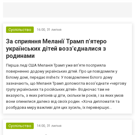
Селидово и Новогродовке
Справочная
Так
Суспільство
16:00,
31 липня
За сприяння Меланії Трамп п'ятеро
українських дітей возз'єдналися з
родинами
Перша леді США Меланія Трамп уже впʼяте посприяла
поверненню додому українських дітей. Про це повідомили у
Білому домі, передає inshe.tv. У повідомленні Білого дому
зазначають, що Меланія Трамп допомогла возз’єднати «чергову
групу українських та російських дітей». Водночас там не
вказують, з яких регіонів ці діти, скільки їм років, і за яких умов
вони опинилися далеко від своїх родин. «Хоча дипломатія та
розбудова миру важливі для цих зусиль, їх перевершує...
Суспільство
14:00,
31 липня