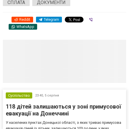
СПЛАТА
ДОКУМЕНТИ
Reddit
Telegram
Viber
WhatsApp
Суспільство
23:40,
5 серпня
118 дітей залишаються у зоні примусової
евакуації на Донеччині
У населених пунктах Донецької області, з яких триває примусова
евакуація сімей із дітьми, залишаються 103 родини, у яких