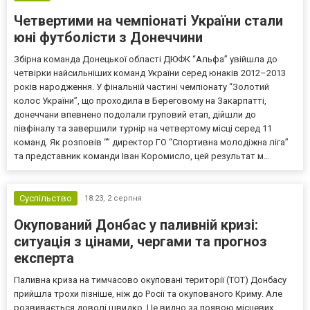
Четвертими на чемпіонаті України стали
юні футболісти з Донеччини
Збірна команда Донецької області ДЮФК “Альфа” увійшла до
четвірки найсильніших команд України серед юнаків 2012–2013
років народження. У фінальній частині чемпіонату “Золотий
колос України”, що проходила в Береговому на Закарпатті,
донеччани впевнено подолали груповий етап, дійшли до
півфіналу та завершили турнір на четвертому місці серед 11
команд. Як розповів “” директор ГО “Спортивна молодіжна ліга”
та представник команди Іван Коромисло, цей результат м...
Суспільство
18:23,
2 серпня
Окупований Донбас у паливній кризі:
ситуація з цінами, чергами та прогноз
експерта
Паливна криза на тимчасово окуповані території (ТОТ) Донбасу
прийшла трохи пізніше, ніж до Росії та окупованого Криму. Але
розвивається доволі швидко. Це видно за появою місцевих