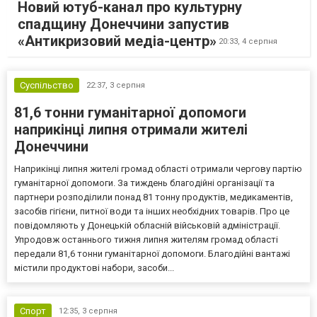
Новий ютуб-канал про культурну
спадщину Донеччини запустив
«Антикризовий медіа-центр»
20:33,
4 серпня
Суспільство
22:37,
3 серпня
81,6 тонни гуманітарної допомоги
наприкінці липня отримали жителі
Донеччини
Наприкінці липня жителі громад області отримали чергову партію
гуманітарної допомоги. За тиждень благодійні організації та
партнери розподілили понад 81 тонну продуктів, медикаментів,
засобів гігієни, питної води та інших необхідних товарів. Про це
повідомляють у Донецькій обласній військовій адміністрації.
Упродовж останнього тижня липня жителям громад області
передали 81,6 тонни гуманітарної допомоги. Благодійні вантажі
містили продуктові набори, засоби...
Спорт
12:35,
3 серпня