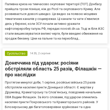
Паливна криза на тимчасово окуповані території (ТОТ) Донбасу
прийшла трохи пізніше, ніж до Росії та окупованого Криму. Але
розвивається доволі швидко. Це видно за появою місцевих
тематичних каналів у соцмережах. Ці канали та чати з’явилися
десь у березні, коли ЗСУ почали активно уражати
нафтопереробну галузь РФ, передає novosti.dn.ua. Тоді ж біля АЗС
стали вишиковуватися великі черги, були введені обмеження на
продаж бензину. Ціни на пальне та на переоблад...
Суспільство
14:35,
2 серпня
Донеччина під ударом: росіяни
обстріляли область 25 разів, Філашкін —
про наслідки
Протягом минулої доби, 1 серпня, російські війська 25 разів
обстріляли населені пункти Донецької області. Є жертви у
Дружківці, Краматорську та Слов’янську, повідомив начальник
ОВА Вадим Філашкін. За його словами, під ударом опинились
населені пункти Покровського та Краматорського районів. У
Білозерському дві багатоповерхівки зруйновані та одна