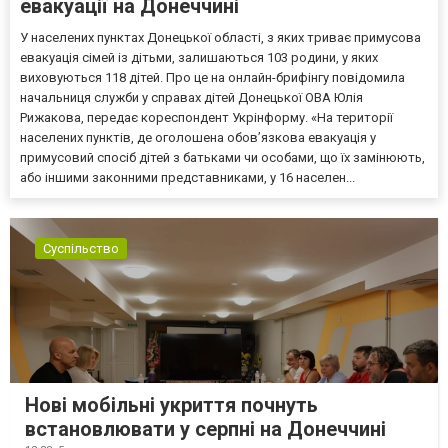
евакуації на Донеччині
У населених пунктах Донецької області, з яких триває примусова
евакуація сімей із дітьми, залишаються 103 родини, у яких
виховуються 118 дітей. Про це на онлайн-брифінгу повідомила
начальниця служби у справах дітей Донецької ОВА Юлія
Рижакова, передає кореспондент Укрінформу. «На території
населених пунктів, де оголошена обов’язкова евакуація у
примусовий спосіб дітей з батьками чи особами, що їх замінюють,
або іншими законними представниками, у 16 населен...
Суспільство
Нові мобільні укриття почнуть
встановлювати у серпні на Донеччині