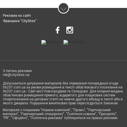
Реклама на сайті
Франшиза "CitySites"
З питань реклами
rek@citysites.ua
Допускається цитування матеріалів без отримання попередньої згоди
06237.com.ua за умови розміщення в тексті обов'язкового посилання на
06237.com.ua - Сайт міст Новогродівки та Селидове. Для інтернет-видань
обов'язкове розміщення прямого, відкритого для пошукових систем
гіперпосилання на цитовані статті не нижче другого абзацу в тексті або в
якості джерела. Порушення виняткових прав переслідується Законом.
Матеріали з плашками "Новини компаній", "Промо", "Партнерський
матеріал", "Партнерський спецпроєкт", "Політичні новини", "Пресреліз",
"PR", "Офіційно", "Політична реклама" публікуються на правах реклами.