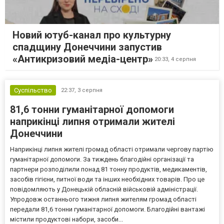
Новий ютуб-канал про культурну
спадщину Донеччини запустив
«Антикризовий медіа-центр»
20:33,
4 серпня
Суспільство
22:37,
3 серпня
81,6 тонни гуманітарної допомоги
наприкінці липня отримали жителі
Донеччини
Наприкінці липня жителі громад області отримали чергову партію
гуманітарної допомоги. За тиждень благодійні організації та
партнери розподілили понад 81 тонну продуктів, медикаментів,
засобів гігієни, питної води та інших необхідних товарів. Про це
повідомляють у Донецькій обласній військовій адміністрації.
Упродовж останнього тижня липня жителям громад області
передали 81,6 тонни гуманітарної допомоги. Благодійні вантажі
містили продуктові набори, засоби...