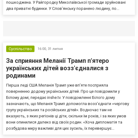
пошкоджена. У Райгородку Миколаївської громади зруйновані
два приватні будинки. У Слов’янську поранено людину, по...
Селидово и Новогродовке
Справочная
Так
Суспільство
16:00,
31 липня
За сприяння Меланії Трамп п'ятеро
українських дітей возз'єдналися з
родинами
Перша леді США Меланія Трамп уже впʼяте посприяла
поверненню додому українських дітей. Про це повідомили у
Білому домі, передає inshe.tv. У повідомленні Білого дому
зазначають, що Меланія Трамп допомогла возз’єднати «чергову
групу українських та російських дітей». Водночас там не
вказують, з яких регіонів ці діти, скільки їм років, і за яких умов
вони опинилися далеко від своїх родин. «Хоча дипломатія та
розбудова миру важливі для цих зусиль, їх перевершує...