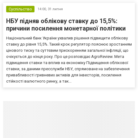
Суспільство
14:00,
31 липня
НБУ підняв облікову ставку до 15,5%:
причини посилення монетарної політики
Національний банк України ухвалив рішення підвищити облікову
ставку до рівня 15,5%. Такий крок регулятор пояснює зростанням
цінового тиску та суттєвим прискоренням загальної інфляції, що
очікується до кінця року. Про це розповідає AgroReview. Мета
підвищення ставки та вплив на економіку Підвищення облікової
ставки, за даними пресслужби НБУ, спрямоване на забезпечення
привабливості гривневих активів для інвесторів, посилення
стійкості валютного ринку, а так...