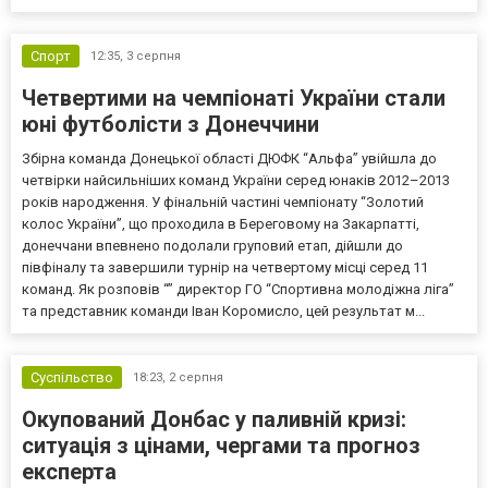
Спорт
12:35,
3 серпня
Четвертими на чемпіонаті України стали
юні футболісти з Донеччини
Збірна команда Донецької області ДЮФК “Альфа” увійшла до
четвірки найсильніших команд України серед юнаків 2012–2013
років народження. У фінальній частині чемпіонату “Золотий
колос України”, що проходила в Береговому на Закарпатті,
донеччани впевнено подолали груповий етап, дійшли до
півфіналу та завершили турнір на четвертому місці серед 11
команд. Як розповів “” директор ГО “Спортивна молодіжна ліга”
та представник команди Іван Коромисло, цей результат м...
Суспільство
18:23,
2 серпня
Окупований Донбас у паливній кризі:
ситуація з цінами, чергами та прогноз
експерта