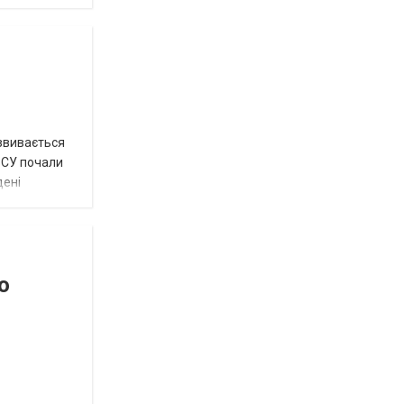
озвивається
 ЗСУ почали
дені
о