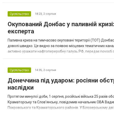
“Спортивна молодіжна ліга” та представник команди Іван Кором
Суспільство
18:23,
2 серпня
Окупований Донбас у паливній кризі:
експерта
Паливна криза на тимчасово окуповані території (ТОТ) Донбасу
доволі швидко. Це видно за появою місцевих тематичних каналі
активно уражати нафтопереробну галузь РФ, передає novosti.dn
обмеження на продаж бензину. Ціни на пальне та на переоблад
Суспільство
14:35,
2 серпня
Донеччина під ударом: росіяни обст
наслідки
Протягом минулої доби, 1 серпня, російські війська 25 разів об
Краматорську та Слов’янську, повідомив начальник ОВА Вадим
Покровського та Краматорського районів. У Білозерському дв
Миколаївської громади зруйновані два приватні будинки. У Сло