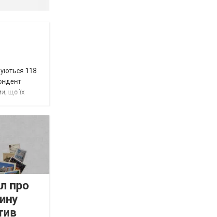
вуються 118
пондент
и, що їх
л про
ину
тив