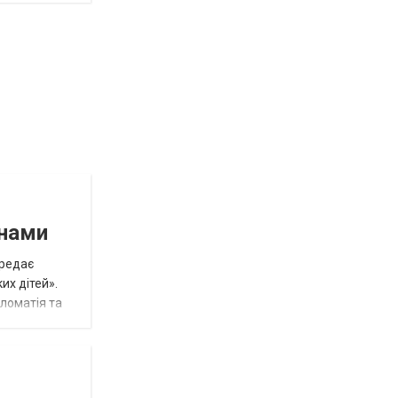
инами
ередає
их дітей».
пломатія та