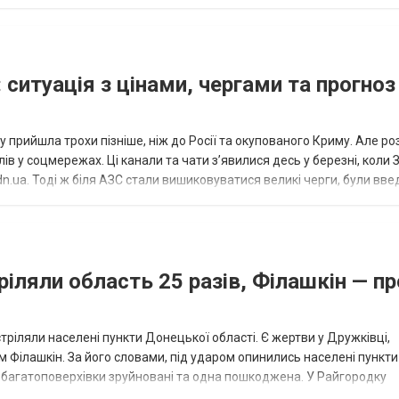
исло, цей результат м...
 ситуація з цінами, чергами та прогноз
 прийшла трохи пізніше, ніж до Росії та окупованого Криму. Але р
в у соцмережах. Ці канали та чати з’явилися десь у березні, коли
.ua. Тоді ж біля АЗС стали вишиковуватися великі черги, були вве
...
ріляли область 25 разів, Філашкін — пр
стріляли населені пункти Донецької області. Є жертви у Дружківці,
 Філашкін. За його словами, під ударом опинились населені пункти
і багатоповерхівки зруйновані та одна пошкоджена. У Райгородку
в’янську поранено людину, по...