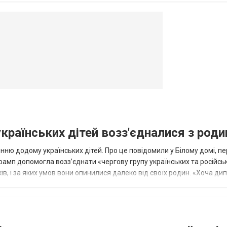
овогродовке
Справочная
Такси
українських дітей возз'єдналися з род
ню додому українських дітей. Про це повідомили у Білому домі, п
рамп допомогла возз’єднати «чергову групу українських та російськ
оків, і за яких умов вони опинилися далеко від своїх родин. «Хоча ди