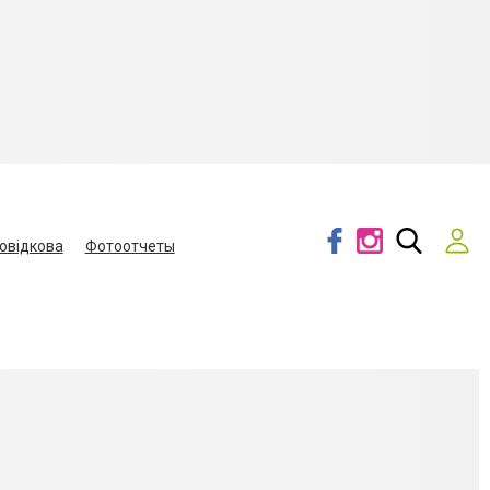
овідкова
Фотоотчеты