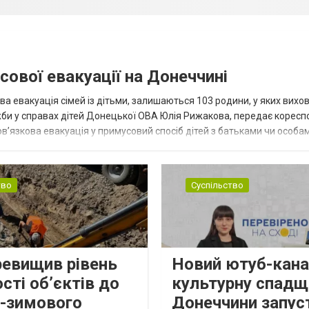
сової евакуації на Донеччині
ва евакуація сімей із дітьми, залишаються 103 родини, у яких вихо
жби у справах дітей Донецької ОВА Юлія Рижакова, передає корес
в’язкова евакуація у примусовий спосіб дітей з батьками чи особам
н...
тво
Суспільство
ревищив рівень
Новий ютуб-кана
сті об’єктів до
культурну спадщ
о-зимового
Донеччини запус