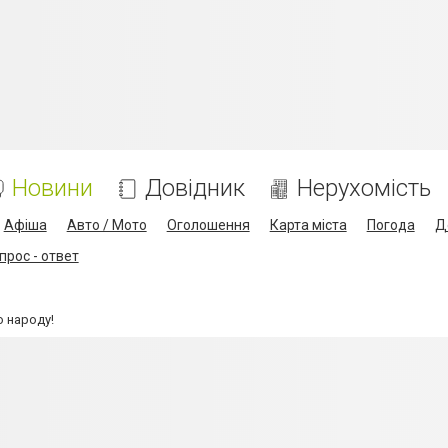
Новини
Довідник
Нерухомість
Афіша
Авто / Мото
Оголошення
Карта міста
Погода
Д
прос - ответ
о народу!