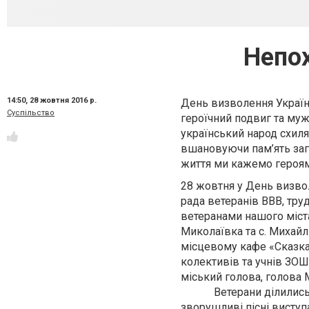
Непох
14:50,
28 жовтня 2016 р.
День визволення Україн
Суспільство
героїчний подвиг та муж
український народ схиля
вшановуючи пам’ять заги
життя ми кажемо героям
28 жовтня у День визво
рада ветеранів ВВВ, тру
ветеранами нашого міста,
Миколаївка та с. Михайлі
місцевому кафе «Сказка»
колективів та учнів ЗО
міський голова, голова 
Ветерани ділились спо
зворушливі пісні виступ