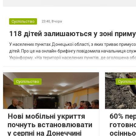
Суспільство
23:40,
Вчора
118 дітей залишаються у зоні приму
У населених пунктах Донецької області, з яких триває примусо
дітей. Про це на онлайн-брифінгу повідомила начальниця слу
Укрінформу. «На території населених пунктів, де оголошена обо
замінюють, або іншими законними представниками, у 16 населе
Суспільство
Суспільс
Нові мобільні укриття
60% пе
почнуть встановлювати
готовно
у серпні на Донеччині
осіннь