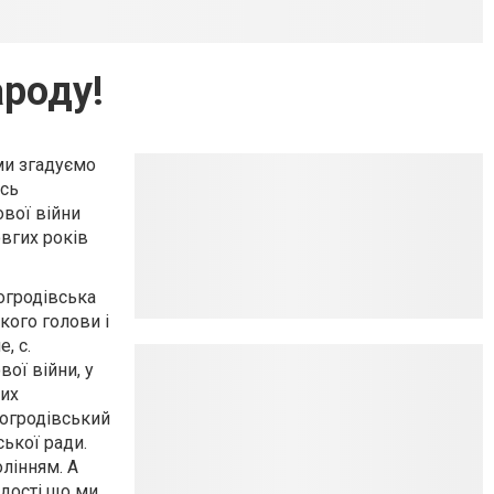
ароду!
ми згадуємо
есь
ової війни
вгих років
огродівська
кого голови і
, с.
вої війни, у
чих
вогродівський
ської ради.
лінням. А
рдості що ми