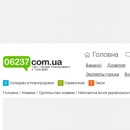
Головна
Вакансії
Дозвілля
Эксперты города
Во
С
Селидово и Новогродовке
С
Справочная
Т
Такси
Головна
Новини
Суспільство новини
Непохитна воля українськог