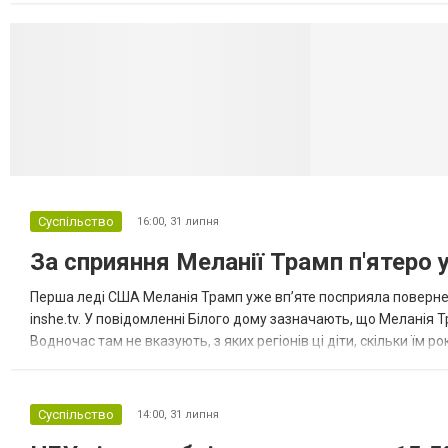
Селидово и Н
Суспільство
16:00,
31 липня
За сприяння Меланії Трамп п'ятеро 
Перша леді США Меланія Трамп уже впʼяте посприяла повернен
inshe.tv. У повідомленні Білого дому зазначають, що Меланія Т
Водночас там не вказують, з яких регіонів ці діти, скільки їм р
розбудова миру важливі для цих зусиль, їх перевершує...
Суспільство
14:00,
31 липня