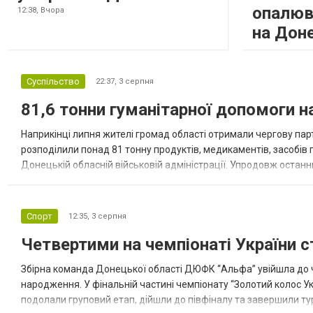
опалюв
12:38,
Вчора
на Дон
Суспільство
22:37,
3 серпня
81,6 тонни гуманітарної допомоги 
Наприкінці липня жителі громад області отримали чергову парт
розподілили понад 81 тонну продуктів, медикаментів, засобів г
Донецькій обласній військовій адміністрації. Упродовж остан
допомоги. Благодійні вантажі містили продуктові набори, засоб
Спорт
12:35,
3 серпня
Четвертими на чемпіонаті України с
Збірна команда Донецької області ДЮФК “Альфа” увійшла до ч
народження. У фінальній частині чемпіонату “Золотий колос У
подолали груповий етап, дійшли до півфіналу та завершили тур