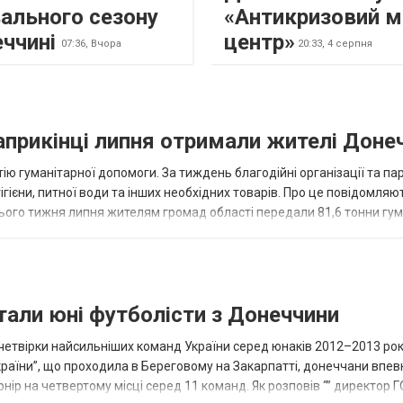
ального сезону
«Антикризовий м
еччині
центр»
07:36,
Вчора
20:33,
4 серпня
наприкінці липня отримали жителі Доне
ію гуманітарної допомоги. За тиждень благодійні організації та па
ігієни, питної води та інших необхідних товарів. Про це повідомляю
нього тижня липня жителям громад області передали 81,6 тонни гум
и...
тали юні футболісти з Донеччини
етвірки найсильніших команд України серед юнаків 2012–2013 рок
країни”, що проходила в Береговому на Закарпатті, донеччани впе
нір на четвертому місці серед 11 команд. Як розповів “” директор Г