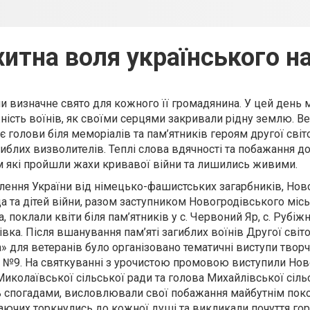
итна воля українського н
и визначне свято для кожного її громадянина. У цей день 
ність воїнів, як своїми серцями закривали рідну землю. В
є голови біля меморіалів та пам’ятників героям другої світ
блих визволителів. Теплі слова вдячності та побажання до
 які пройшли жахи кривавої війни та лишились живими.
лення України від німецько-фашистських загарбників, Нов
да та дітей війни, разом заступником Новогродівського місь
 поклали квіти біля пам’ятників у с. Червоний Яр, с. Рубіжне
вка. Після вшанування пам’яті загиблих воїнів Другої світо
 для ветеранів було організовано тематичні виступи твор
Ш №9. На святкуванні з урочистою промовою виступили Но
Миколаївської сільської ради та голова Михайлівської сіль
гадами, висловлювали свої побажання майбутнім поко
аючих торкнулись до кожної душі та викликали почуття го