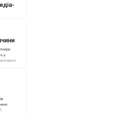
едіа-
ччини
ртнери
ть у
анітарної
ів
внено
О