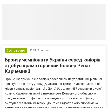
Суспільство
23:52,
7 серпня
Бронзу чемпіонату України серед юніорів
здобув краматорський боксер Ренат
Карчемний
Про це інформує Технополіс з посиланням на управління фізичної
культури та спорту ДонОДА. Змагання тривали десять днів, а за
місця у складі національної збірної боролися 437 учасників з усієї
країни. Карчемний, який є вихованцем Донецького обласного
спеціалізованого фахового коледжу спортивного профілю,
виступав у ваговій категорії до 52 кг. Підготовкою спортсмена
займаються тренери Андрій Бичков та Олександр Біжунов. Серед