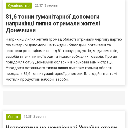
Суспільство
22:37,
3 серпня
81,6 тонни гуманітарної допомоги
наприкінці липня отримали жителі
Донеччини
Наприкінці липня жителі громад області отримали чергову партію
гуманітарної допомоги. За тиждень благодійні організації та
партнери розподілили понад 81 тонну продуктів, медикаментів,
засобів гігієни, питної води та інших необхідних товарів. Про це
повідомляють у Донецькій обласній військовій адміністрації.
Упродовж останнього тижня липня жителям громад області
передали 81,6 тонни гуманітарної допомоги. Благодійні вантажі
містили продуктові набори, засоби...
Селидово и Новогродовке
Справочная
Так
Спорт
12:35,
3 серпня
Четвертими на чемпіонаті України стали