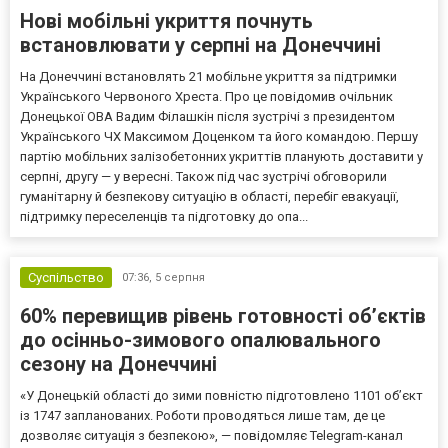
Нові мобільні укриття почнуть
встановлювати у серпні на Донеччині
На Донеччині встановлять 21 мобільне укриття за підтримки
Українського Червоного Хреста. Про це повідомив очільник
Донецької ОВА Вадим Філашкін після зустрічі з президентом
Українського ЧХ Максимом Доценком та його командою. Першу
партію мобільних залізобетонних укриттів планують доставити у
серпні, другу — у вересні. Також під час зустрічі обговорили
гуманітарну й безпекову ситуацію в області, перебіг евакуації,
підтримку переселенців та підготовку до опа...
Суспільство
07:36,
5 серпня
60% перевищив рівень готовності об’єктів
до осінньо-зимового опалювального
сезону на Донеччині
«У Донецькій області до зими повністю підготовлено 1101 об’єкт
із 1747 запланованих. Роботи проводяться лише там, де це
дозволяє ситуація з безпекою», — повідомляє Telegram-канал