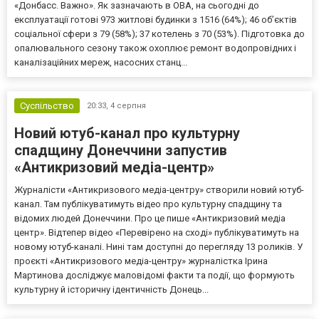
«Донбасс. Важно». Як зазначають в ОВА, на сьогодні до
експлуатації готові 973 житлові будинки з 1516 (64%); 46 об’єктів
соціальної сфери з 79 (58%); 37 котелень з 70 (53%). Підготовка до
опалювального сезону також охоплює ремонт водопровідних і
каналізаційних мереж, насосних станц...
Суспільство
20:33,
4 серпня
Новий ютуб-канал про культурну
спадщину Донеччини запустив
«Антикризовий медіа-центр»
Журналісти «Антикризового медіа-центру» створили новий ютуб-
канал. Там публікуватимуть відео про культурну спадщину та
відомих людей Донеччини. Про це пише «Антикризовий медіа
центр». Відтепер відео «Перевірено на сході» публікуватимуть на
новому ютуб-каналі. Нині там доступні до перегляду 13 роликів. У
проєкті «Антикризового медіа-центру» журналістка Ірина
Мартинова досліджує маловідомі факти та події, що формують
культурну й історичну ідентичність Донець...