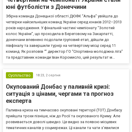
юні футболісти з Донеччини
Збірна команда Донецької області ДЮФК “Альфа” увійшла до
четвірки найсильніших команд України серед юнаків 2012–2013
років народження. У фінальній частині чемпіонату “Золотий
колос України”, що проходила в Береговому на Закарпатті,
донеччани впевнено подолали груповий етап, дійшли до
півфіналу та завершили турнір на четвертому місці серед 11
команд. Як розповів “” директор ГО “Спортивна молодіжна ліга”
та представник команди Іван Коромисло, цей результат м...
Суспільство
18:23,
2 серпня
Окупований Донбас у паливній кризі:
ситуація з цінами, чергами та прогноз
експерта
Паливна криза на тимчасово окуповані території (ТОТ) Донбасу
прийшла трохи пізніше, ніж до Росії та окупованого Криму. Але
розвивається доволі швидко. Це видно за появою місцевих
тематичних каналів у соцмережах. Ці канали та чати з’явилися