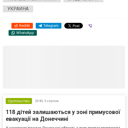
УКРАИНА
Reddit
Telegram
Viber
WhatsApp
Суспільство
23:40,
5 серпня
118 дітей залишаються у зоні примусової
евакуації на Донеччині
У населених пунктах Донецької області, з яких триває примусова