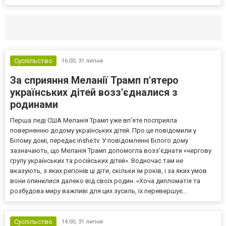
Селидово и Новогродовке
Справочная
Так
Суспільство
16:00,
31 липня
За сприяння Меланії Трамп п'ятеро
українських дітей возз'єдналися з
родинами
Перша леді США Меланія Трамп уже впʼяте посприяла
поверненню додому українських дітей. Про це повідомили у
Білому домі, передає inshe.tv. У повідомленні Білого дому
зазначають, що Меланія Трамп допомогла возз’єднати «чергову
групу українських та російських дітей». Водночас там не
вказують, з яких регіонів ці діти, скільки їм років, і за яких умов
вони опинилися далеко від своїх родин. «Хоча дипломатія та
розбудова миру важливі для цих зусиль, їх перевершує...
Суспільство
14:00,
31 липня