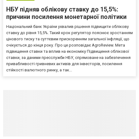
НБУ підняв облікову ставку до 15,5%:
причини посилення монетарної політики
Національний банк України ухвалив рішення підвищити облікову
ставку до рівня 15,5%. Такий крок регулятор пояснює зростанням
цінового тиску та суттєвим прискоренням загальної інфляції, що
очікується до кінця року. Про це розповідає AgroReview. Мета
підвищення ставки та вплив на економіку Підвищення облікової
ставки, за даними пресслужби НБУ, спрямоване на забезпечення
привабливості гривневих активів для інвесторів, посилення
стійкості валютного ринку, а так...