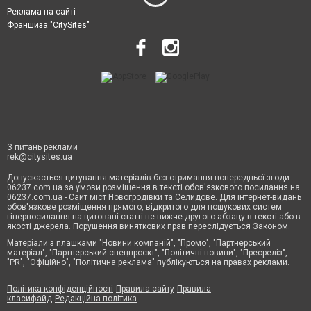
Реклама на сайті
Франшиза "CitySites"
З питань реклами
rek@citysites.ua
Допускається цитування матеріалів без отримання попередньої згоди
06237.com.ua за умови розміщення в тексті обов'язкового посилання на
06237.com.ua - Сайт міст Новогродівки та Селидове. Для інтернет-видань
обов'язкове розміщення прямого, відкритого для пошукових систем
гіперпосилання на цитовані статті не нижче другого абзацу в тексті або в
якості джерела. Порушення виняткових прав переслідується Законом.
Матеріали з плашками "Новини компаній", "Промо", "Партнерський
матеріал", "Партнерський спецпроєкт", "Політичні новини", "Пресреліз",
"PR", "Офіційно", "Політична реклама" публікуються на правах реклами.
Політика конфіденційності
Правила сайту
Правила
класифайд
Редакційна політика