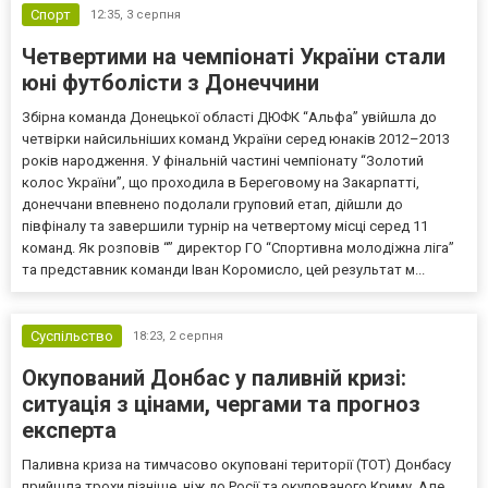
Спорт
12:35,
3 серпня
Четвертими на чемпіонаті України стали
юні футболісти з Донеччини
Збірна команда Донецької області ДЮФК “Альфа” увійшла до
четвірки найсильніших команд України серед юнаків 2012–2013
років народження. У фінальній частині чемпіонату “Золотий
колос України”, що проходила в Береговому на Закарпатті,
донеччани впевнено подолали груповий етап, дійшли до
півфіналу та завершили турнір на четвертому місці серед 11
команд. Як розповів “” директор ГО “Спортивна молодіжна ліга”
та представник команди Іван Коромисло, цей результат м...
Суспільство
18:23,
2 серпня
Окупований Донбас у паливній кризі:
ситуація з цінами, чергами та прогноз
експерта
Паливна криза на тимчасово окуповані території (ТОТ) Донбасу
прийшла трохи пізніше, ніж до Росії та окупованого Криму. Але