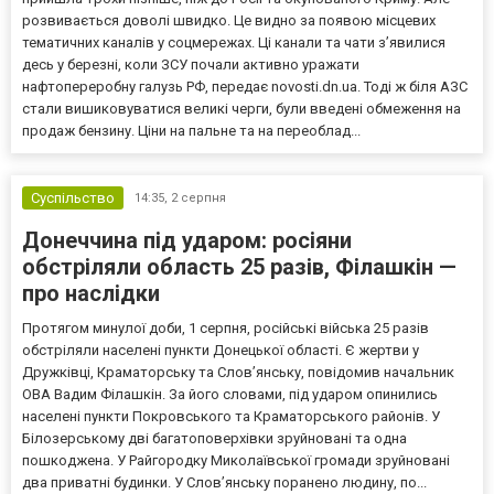
розвивається доволі швидко. Це видно за появою місцевих
тематичних каналів у соцмережах. Ці канали та чати з’явилися
десь у березні, коли ЗСУ почали активно уражати
нафтопереробну галузь РФ, передає novosti.dn.ua. Тоді ж біля АЗС
стали вишиковуватися великі черги, були введені обмеження на
продаж бензину. Ціни на пальне та на переоблад...
Суспільство
14:35,
2 серпня
Донеччина під ударом: росіяни
обстріляли область 25 разів, Філашкін —
про наслідки
Протягом минулої доби, 1 серпня, російські війська 25 разів
обстріляли населені пункти Донецької області. Є жертви у
Дружківці, Краматорську та Слов’янську, повідомив начальник
ОВА Вадим Філашкін. За його словами, під ударом опинились
населені пункти Покровського та Краматорського районів. У
Білозерському дві багатоповерхівки зруйновані та одна
пошкоджена. У Райгородку Миколаївської громади зруйновані
два приватні будинки. У Слов’янську поранено людину, по...