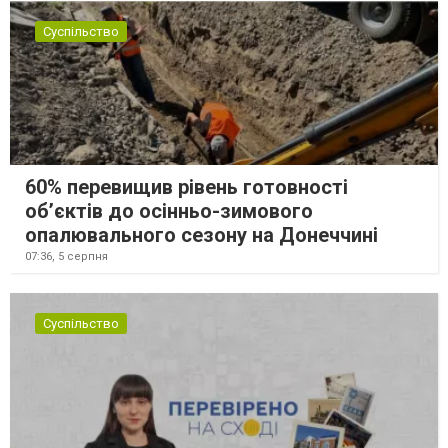
Суспільство
60% перевищив рівень готовності
об’єктів до осінньо-зимового
опалювального сезону на Донеччині
07:36,
5 серпня
Суспільство