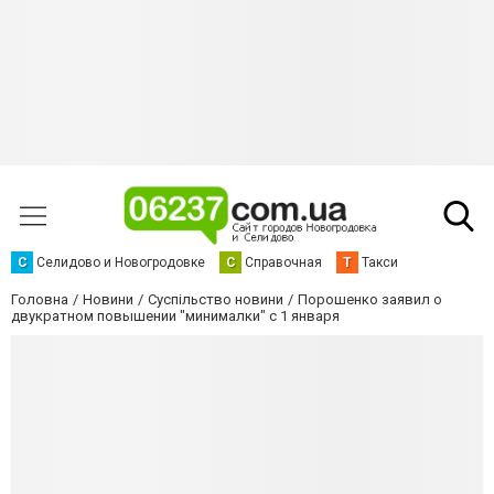
С
Селидово и Новогродовке
С
Справочная
Т
Такси
Головна
Новини
Суспільство новини
Порошенко заявил о
двукратном повышении "минималки" с 1 января