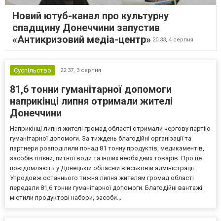
Новий ютуб-канал про культурну
спадщину Донеччини запустив
«Антикризовий медіа-центр»
20:33,
4 серпня
Суспільство
22:37,
3 серпня
81,6 тонни гуманітарної допомоги
наприкінці липня отримали жителі
Донеччини
Наприкінці липня жителі громад області отримали чергову партію
гуманітарної допомоги. За тиждень благодійні організації та
партнери розподілили понад 81 тонну продуктів, медикаментів,
засобів гігієни, питної води та інших необхідних товарів. Про це
повідомляють у Донецькій обласній військовій адміністрації.
Упродовж останнього тижня липня жителям громад області
передали 81,6 тонни гуманітарної допомоги. Благодійні вантажі
містили продуктові набори, засоби...