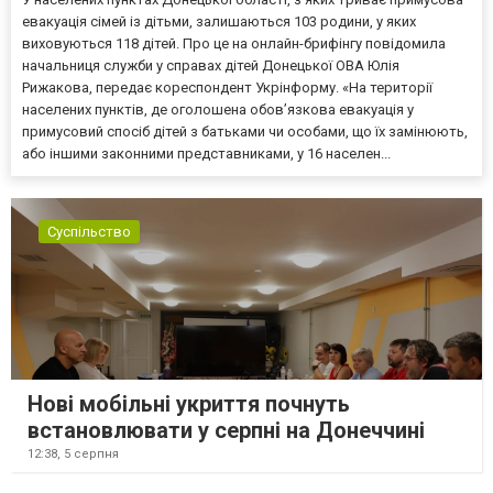
евакуація сімей із дітьми, залишаються 103 родини, у яких
виховуються 118 дітей. Про це на онлайн-брифінгу повідомила
начальниця служби у справах дітей Донецької ОВА Юлія
Рижакова, передає кореспондент Укрінформу. «На території
населених пунктів, де оголошена обов’язкова евакуація у
примусовий спосіб дітей з батьками чи особами, що їх замінюють,
або іншими законними представниками, у 16 населен...
Суспільство
Нові мобільні укриття почнуть
встановлювати у серпні на Донеччині
12:38,
5 серпня