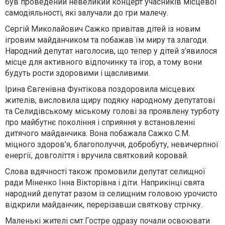
був проведений невеликий концерт учасників місцевої
самодіяльності, які залучали до гри малечу.
Сергій Миколайович Сажко привітав дітей із новим
ігровим майданчиком та побажав їм миру та злагоди.
Народний депутат наголосив, що тепер у дітей з’явилося
місце для активного відпочинку та ігор, а тому вони
будуть рости здоровими і щасливими.
Ірина Євгенівна Фунтікова поздоровила місцевих
жителів, висловила щиру подяку народному депутатові
та Селидівському міському голові за проявлену турботу
про майбутнє покоління і сприяння у встановленні
дитячого майданчика. Вона побажала Сажко С.М.
міцного здоров’я, благополуччя, добробуту, невичерпної
енергії, довголіття і вручила святковий коровай.
Слова вдячності також промовили депутат селищної
ради Міненко Інна Вікторівна і діти. Наприкінці свята
народний депутат разом із селищним головою урочисто
відкрили майданчик, перерізавши святкову стрічку.
Маленькі жителі смт.Гостре одразу почали освоювати