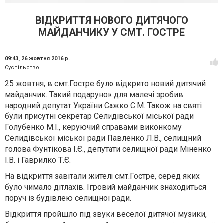
ВІДКРИТТЯ НОВОГО ДИТЯЧОГО
МАЙДАНЧИКУ У СМТ. ГОСТРЕ
09:43,
26 жовтня 2016 р.
Суспільство
25 жовтня, в смт.Гостре було відкрито новий дитячий
майданчик. Такий подарунок для малечі зробив
народний депутат України Сажко С.М. Також на святі
були присутні секретар Селидівської міської ради
Голубенко М.І., керуючий справами виконкому
Селидівської міської ради Павленко Л.В., селищний
голова Фунтікова І.Є., депутати селищної ради Міненко
І.В. і Гаврилко Т.Є.
На відкриття завітали жителі смт.Гостре, серед яких
було чимало дітлахів. Ігровий майданчик знаходиться
поруч із будівлею селищної ради.
Відкриття пройшло під звуки веселої дитячої музики,