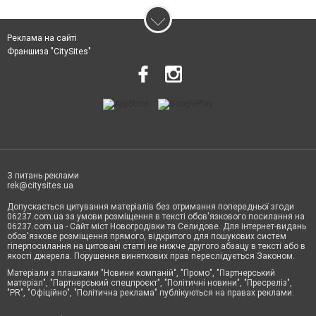
Реклама на сайті
Франшиза "CitySites"
З питань реклами
rek@citysites.ua
Допускається цитування матеріалів без отримання попередньої згоди
06237.com.ua за умови розміщення в тексті обов'язкового посилання на
06237.com.ua - Сайт міст Новогродівки та Селидове. Для інтернет-видань
обов'язкове розміщення прямого, відкритого для пошукових систем
гіперпосилання на цитовані статті не нижче другого абзацу в тексті або в
якості джерела. Порушення виняткових прав переслідується Законом.
Матеріали з плашками "Новини компаній", "Промо", "Партнерський
матеріал", "Партнерський спецпроєкт", "Політичні новини", "Пресреліз",
"PR", "Офіційно", "Політична реклама" публікуються на правах реклами.