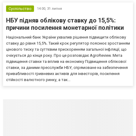
Суспільство
14:00,
31 липня
НБУ підняв облікову ставку до 15,5%:
причини посилення монетарної політики
Національний банк України ухвалив рішення підвищити облікову
ставку до рівня 15,5%. Такий крок регулятор пояснює зростанням
цінового тиску та суттєвим прискоренням загальної інфляції, що
очікується до кінця року. Про це розповідає AgroReview. Мета
підвищення ставки та вплив на економіку Підвищення облікової
ставки, за даними пресслужби НБУ, спрямоване на забезпечення
привабливості гривневих активів для інвесторів, посилення
стійкості валютного ринку, а так...