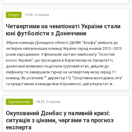
Спорт
12:35,
3 серпня
Четвертими на чемпіонаті України стали
юні футболісти з Донеччини
Збірна команда Донецької області ДЮФК “Альфа” увійшла до
четвірки найсильніших команд України серед юнаків 2012–2013
років народження. У фінальній частині чемпіонату “Золотий
колос України”, що проходила в Береговому на Закарпатті,
донеччани впевнено подолали груповий етап, дійшли до
півфіналу та завершили турнір на четвертому місці серед 11
команд. Як розповів “” директор ГО “Спортивна молодіжна ліга”
та представник команди Іван Коромисло, цей результат м...
Суспільство
18:23,
2 серпня
Окупований Донбас у паливній кризі:
ситуація з цінами, чергами та прогноз
експерта