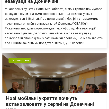
евакуації на Донеччині
У населених пунктах Донецької області, з яких триває примусова
евакуація сімей із дітьми, залишаються 103 родини, у яких
виховуються 118 дітей. Про це на онлайн-брифінгу повідомила
начальниця служби у справах дітей Донецької ОВА Юлія
Рижакова, передає кореспондент Укрінформу. «На території
населених пунктів, де оголошена обов’язкова евакуація у
примусовий спосіб дітей з батьками чи особами, що їх замінюють,
або іншими законними представниками, у 16 населен...
Суспільство
Нові мобільні укриття почнуть
встановлювати у серпні на Донеччині