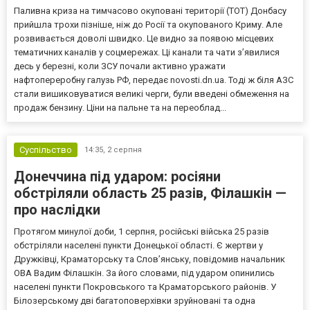
Паливна криза на тимчасово окуповані території (ТОТ) Донбасу
прийшла трохи пізніше, ніж до Росії та окупованого Криму. Але
розвивається доволі швидко. Це видно за появою місцевих
тематичних каналів у соцмережах. Ці канали та чати з’явилися
десь у березні, коли ЗСУ почали активно уражати
нафтопереробну галузь РФ, передає novosti.dn.ua. Тоді ж біля АЗС
стали вишиковуватися великі черги, були введені обмеження на
продаж бензину. Ціни на пальне та на переоблад...
Суспільство
14:35,
2 серпня
Донеччина під ударом: росіяни
обстріляли область 25 разів, Філашкін —
про наслідки
Протягом минулої доби, 1 серпня, російські війська 25 разів
обстріляли населені пункти Донецької області. Є жертви у
Дружківці, Краматорську та Слов’янську, повідомив начальник
ОВА Вадим Філашкін. За його словами, під ударом опинились
населені пункти Покровського та Краматорського районів. У
Білозерському дві багатоповерхівки зруйновані та одна