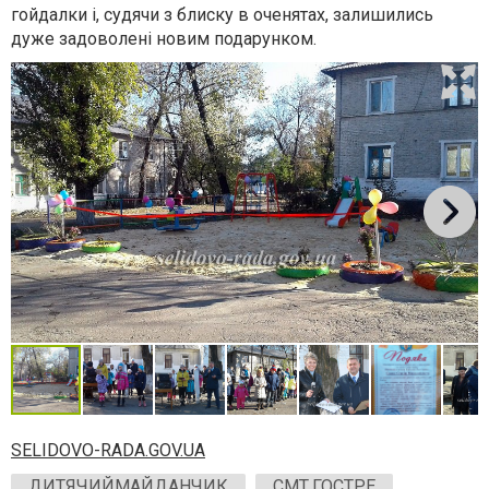
гойдалки і, судячи з блиску в оченятах, залишились
дуже задоволені новим подарунком.
SELIDOVO-RADA.GOV.UA
ДИТЯЧИЙМАЙДАНЧИК
СМТ.ГОСТРЕ