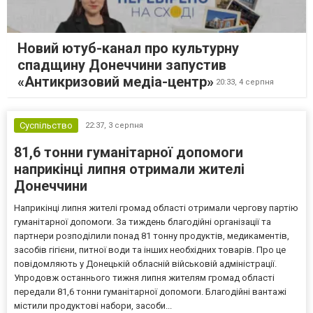
Новий ютуб-канал про культурну
спадщину Донеччини запустив
«Антикризовий медіа-центр»
20:33,
4 серпня
Суспільство
22:37,
3 серпня
81,6 тонни гуманітарної допомоги
наприкінці липня отримали жителі
Донеччини
Наприкінці липня жителі громад області отримали чергову партію
гуманітарної допомоги. За тиждень благодійні організації та
партнери розподілили понад 81 тонну продуктів, медикаментів,
засобів гігієни, питної води та інших необхідних товарів. Про це
повідомляють у Донецькій обласній військовій адміністрації.
Упродовж останнього тижня липня жителям громад області
передали 81,6 тонни гуманітарної допомоги. Благодійні вантажі
містили продуктові набори, засоби...