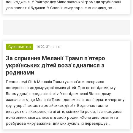
пошкоджена. У Райгородку Миколаївської громади зруйновані
два приватні будинки. У Слов’янську поранено людину, по...
Селидово и Новогродовке
Справочная
Так
Суспільство
16:00,
31 липня
За сприяння Меланії Трамп п'ятеро
українських дітей возз'єдналися з
родинами
Перша леді США Меланія Трамп уже впʼяте посприяла
поверненню додому українських дітей. Про це повідомили у
Білому домі, передає inshe.tv. У повідомленні Білого дому
зазначають, що Меланія Трамп допомогла возз’єднати «чергову
групу українських та російських дітей». Водночас там не
вказують, з яких регіонів ці діти, скільки їм років, і за яких умов
вони опинилися далеко від своїх родин. «Хоча дипломатія та
розбудова миру важливі для цих зусиль, їх перевершує...