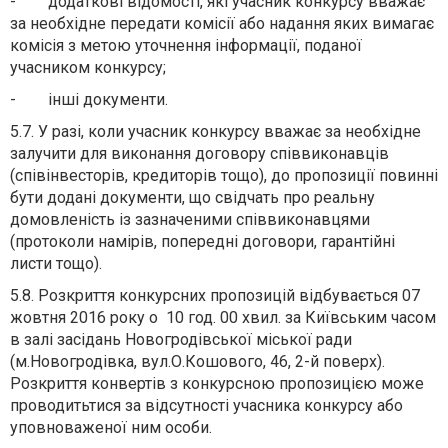
- додаткові відомості, які учасник конкурсу вважає
за необхідне передати комісії або надання яких вимагає
комісія з метою уточнення інформації, поданої
учасником конкурсу;
- інші документи.
5.7. У разі, коли учасник конкурсу вважає за необхідне
залучити для виконання договору співвиконавців
(співінвесторів, кредиторів тощо), до пропозиції повинні
бути додані документи, що свідчать про реальну
домовленість із зазначеними співвиконавцями
(протоколи намірів, попередні договори, гарантійні
листи тощо).
5.8. Розкриття конкурсних пропозицій відбувається 07
жовтня 2016 року о 10 год. 00 хвил. за Київським часом
в залі засідань Новогродівської міської ради
(м.Новогродівка, вул.О.Кошового, 46, 2-й поверх).
Розкриття конвертів з конкурсною пропозицією може
проводитьтися за відсутності учасника конкурсу або
уповноваженої ним особи.