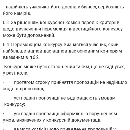
- надійність учасника, його досвід у бізнесі, серйозність
його намірів.
6.3. За рішенням конкурсної комісії перелік критеріїв
щодо визначення переможця інвестиційного конкурсу
може бути доповнений.
6.4. Переможцем конкурсу визнається учасник, який
найбільше відповідає відповідає основним критеріям
вказаним в п.6.2.
Конкурс може бути оголошений таким, що не відбувся,
у разі, коли:
- протягом строку прийняття пропозицій не надійшло
жодної пропозиції;
- усі подані пропозиції не відповідають умовам
конкурсу;
- усі подані пропозиції оформлені з порушенням
умов, визначених у конкурсній документації;
- вимоги комісії щодо приведення пропозицій у