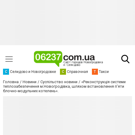
С
Селидово и Новогродовке
С
Справочная
Т
Такси
Головна
Новини
Суспільство новини
«Реконструкція системи
теплозабезпечення м.Новогродівка, шляхом встановлення п’яти
блочно-модульних котелень».