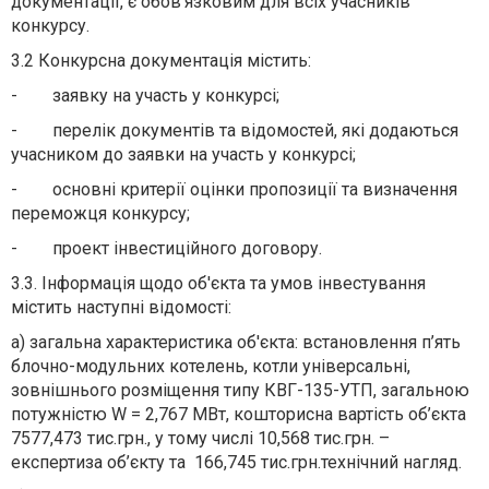
документації, є обов'язковим для всіх учасників
конкурсу.
3.2 Конкурсна документація містить:
- заявку на участь у конкурсі;
- перелік документів та відомостей, які додаються
учасником до заявки на участь у конкурсі;
- основні критерії оцінки пропозиції та визначення
переможця конкурсу;
- проект інвестиційного договору.
3.3. Інформація щодо об'єкта та умов інвестування
містить наступні відомості:
а) загальна характеристика об'єкта: встановлення п’ять
блочно-модульних котелень, котли універсальні,
зовнішнього розміщення типу КВГ-135-УТП, загальною
потужністю W = 2,767 МВт, кошторисна вартість об’єкта
7577,473 тис.грн., у тому числі 10,568 тис.грн. –
експертиза об’єкту та 166,745 тис.грн.технічний нагляд.