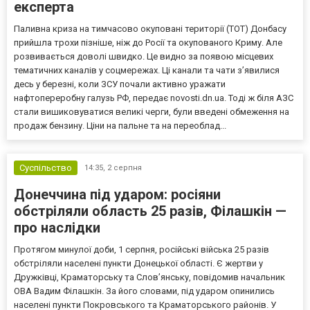
експерта
Паливна криза на тимчасово окуповані території (ТОТ) Донбасу
прийшла трохи пізніше, ніж до Росії та окупованого Криму. Але
розвивається доволі швидко. Це видно за появою місцевих
тематичних каналів у соцмережах. Ці канали та чати з’явилися
десь у березні, коли ЗСУ почали активно уражати
нафтопереробну галузь РФ, передає novosti.dn.ua. Тоді ж біля АЗС
стали вишиковуватися великі черги, були введені обмеження на
продаж бензину. Ціни на пальне та на переоблад...
Суспільство
14:35,
2 серпня
Донеччина під ударом: росіяни
обстріляли область 25 разів, Філашкін —
про наслідки
Протягом минулої доби, 1 серпня, російські війська 25 разів
обстріляли населені пункти Донецької області. Є жертви у
Дружківці, Краматорську та Слов’янську, повідомив начальник
ОВА Вадим Філашкін. За його словами, під ударом опинились
населені пункти Покровського та Краматорського районів. У