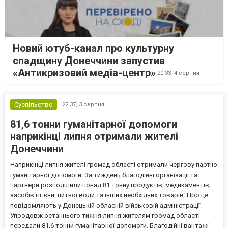
Новий ютуб-канал про культурну
спадщину Донеччини запустив
«Антикризовий медіа-центр»
20:33,
4 серпня
Суспільство
22:37,
3 серпня
81,6 тонни гуманітарної допомоги
наприкінці липня отримали жителі
Донеччини
Наприкінці липня жителі громад області отримали чергову партію
гуманітарної допомоги. За тиждень благодійні організації та
партнери розподілили понад 81 тонну продуктів, медикаментів,
засобів гігієни, питної води та інших необхідних товарів. Про це
повідомляють у Донецькій обласній військовій адміністрації.
Упродовж останнього тижня липня жителям громад області
передали 81,6 тонни гуманітарної допомоги. Благодійні вантажі