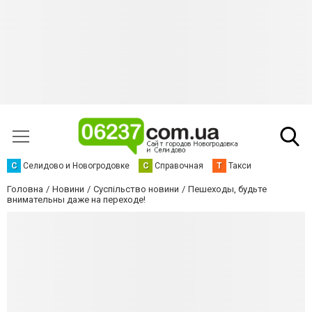
С
Селидово и Новогродовке
С
Справочная
Т
Такси
Головна
Новини
Суспільство новини
Пешеходы, будьте
внимательны даже на переходе!