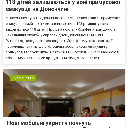
118 дітей залишаються у зоні примусової
евакуації на Донеччині
У населених пунктах Донецької області, з яких триває примусова
евакуація сімей із дітьми, залишаються 103 родини, у яких
виховуються 118 дітей. Про це на онлайн-брифінгу повідомила
начальниця служби у справах дітей Донецької ОВА Юлія
Рижакова, передає кореспондент Укрінформу. «На території
населених пунктів, де оголошена обов’язкова евакуація у
примусовий спосіб дітей з батьками чи особами, що їх замінюють,
або іншими законними представниками, у 16 населен...
Суспільство
Нові мобільні укриття почнуть