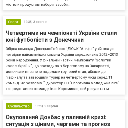
містили продуктові набори, засоби...
Спорт
12:35,
3 серпня
Четвертими на чемпіонаті України стали
юні футболісти з Донеччини
Збірна команда Донецької області ДЮФК “Альфа” увійшла до
четвірки найсильніших команд України серед юнаків 2012–2013
років народження. У фінальній частині чемпіонату “Золотий
колос України”, що проходила в Береговому на Закарпатті,
донеччани впевнено подолали груповий етап, дійшли до
півфіналу та завершили турнір на четвертому місці серед 11
команд. Як розповів “” директор ГО “Спортивна молодіжна ліга”
та представник команди Іван Коромисло, цей результат м...
Суспільство
18:23,
2 серпня
Окупований Донбас у паливній кризі:
ситуація з цінами, чергами та прогноз