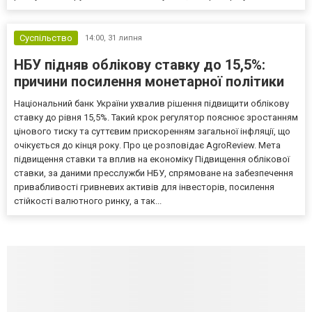
Суспільство
14:00,
31 липня
НБУ підняв облікову ставку до 15,5%:
причини посилення монетарної політики
Національний банк України ухвалив рішення підвищити облікову
ставку до рівня 15,5%. Такий крок регулятор пояснює зростанням
цінового тиску та суттєвим прискоренням загальної інфляції, що
очікується до кінця року. Про це розповідає AgroReview. Мета
підвищення ставки та вплив на економіку Підвищення облікової
ставки, за даними пресслужби НБУ, спрямоване на забезпечення
привабливості гривневих активів для інвесторів, посилення
стійкості валютного ринку, а так...