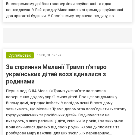
Білозерському дві багатоповерхівки зруйновані та одна
пошкоджена. У Райгородку Миколаївської громади зруйновані
два приватні будинки. У Слов’янську поранено людину, по...
Селидово и Новогродовке
Справочная
Так
Суспільство
16:00,
31 липня
За сприяння Меланії Трамп п'ятеро
українських дітей возз'єдналися з
родинами
Перша леді США Меланія Трамп уже впʼяте посприяла
поверненню додому українських дітей. Про це повідомили у
Білому домі, передає inshe.tv. У повідомленні Білого дому
зазначають, що Меланія Трамп допомогла возз’єднати «чергову
групу українських та російських дітей». Водночас там не
вказують, з яких регіонів ці діти, скільки їм років, і за яких умов
вони опинилися далеко від своїх родин. «Хоча дипломатія та
розбудова миру важливі для цих зусиль, їх перевершує...