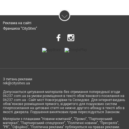
Реклама на сайті
Франшиза "CitySites"
З питань реклами
rek@citysites.ua
Допускається цитування матеріалів без отримання попередньої згоди
06237.com.ua за умови розміщення в тексті обов'язкового посилання на
06237.com.ua - Сайт міст Новогродівки та Селидове. Для інтернет-видань
обов'язкове розміщення прямого, відкритого для пошукових систем
гіперпосилання на цитовані статті не нижче другого абзацу в тексті або в
якості джерела. Порушення виняткових прав переслідується Законом.
Матеріали з плашками "Новини компаній", "Промо", "Партнерський
матеріал", "Партнерський спецпроєкт", "Політичні новини", "Пресреліз",
"PR", "Офіційно", "Політична реклама" публікуються на правах реклами.