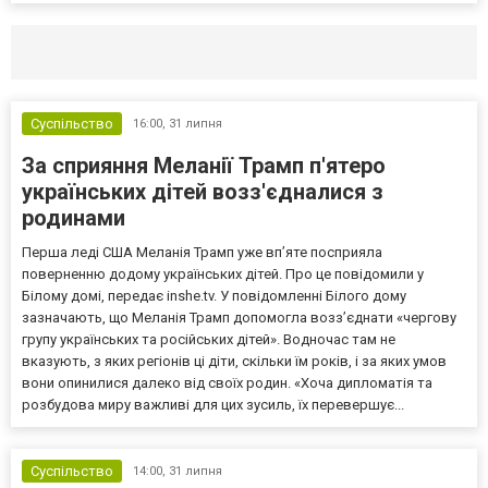
Селидово и Новогродовке
Справочная
Так
Суспільство
16:00,
31 липня
За сприяння Меланії Трамп п'ятеро
українських дітей возз'єдналися з
родинами
Перша леді США Меланія Трамп уже впʼяте посприяла
поверненню додому українських дітей. Про це повідомили у
Білому домі, передає inshe.tv. У повідомленні Білого дому
зазначають, що Меланія Трамп допомогла возз’єднати «чергову
групу українських та російських дітей». Водночас там не
вказують, з яких регіонів ці діти, скільки їм років, і за яких умов
вони опинилися далеко від своїх родин. «Хоча дипломатія та
розбудова миру важливі для цих зусиль, їх перевершує...
Суспільство
14:00,
31 липня