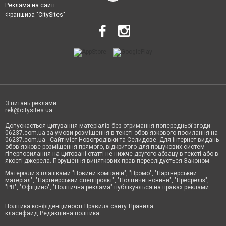
Реклама на сайті
Франшиза "CitySites"
З питань реклами
rek@citysites.ua
Допускається цитування матеріалів без отримання попередньої згоди
06237.com.ua за умови розміщення в тексті обов'язкового посилання на
06237.com.ua - Сайт міст Новогродівки та Селидове. Для інтернет-видань
обов'язкове розміщення прямого, відкритого для пошукових систем
гіперпосилання на цитовані статті не нижче другого абзацу в тексті або в
якості джерела. Порушення виняткових прав переслідується Законом.
Матеріали з плашками "Новини компаній", "Промо", "Партнерський
матеріал", "Партнерський спецпроєкт", "Політичні новини", "Пресреліз",
"PR", "Офіційно", "Політична реклама" публікуються на правах реклами.
Політика конфіденційності
Правила сайту
Правила
класифайд
Редакційна політика