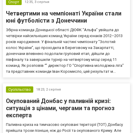
Спорт
12:35,
3 серпня
Четвертими на чемпіонаті України стали
юні футболісти з Донеччини
Збірна команда Донецької області ДЮФК “Альфа” увійшла до
четвірки найсильніших команд України серед юнаків 2012–2013
років народження. У фінальній частині чемпіонату “Золотий
колос України”, що проходила в Береговому на Закарпатті,
донеччани впевнено подолали груповий етап, дійшли до
півфіналу та завершили турнір на четвертому місці серед 11
команд. Як розповів “” директор ГО “Спортивна молодіжна ліга”
та представник команди Іван Коромисло, цей результат м...
Суспільство
18:23,
2 серпня
Окупований Донбас у паливній кризі:
ситуація з цінами, чергами та прогноз
експерта
Паливна криза на тимчасово окуповані території (ТОТ) Донбасу
прийшла трохи пізніше, ніж до Росії та окупованого Криму. Але