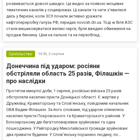
розвивається доволі швидко. Це видно за появою місцевих
тематичних каналів у соцмережах. Ці канали та чати з’явилися
десь у березні, коли ЗСУ почали активно уражати
нафтопереробну галузь РФ, передає novosti.dn.ua. Тоді ж біля АЗС
стали вишиковуватися великі черги, були введені обмеження на
продаж бензину. Ціни на пальне та на переоблад...
Суспільство
14:35,
2 серпня
Донеччина під ударом: росіяни
обстріляли область 25 разів, Філашкін —
про наслідки
Протягом минулої доби, 1 серпня, російські війська 25 разів
обстріляли населені пункти Донецької області. Є жертви у
Дружківці, Краматорську та Слов’янську, повідомив начальник
ОВА Вадим Філашкін. За його словами, під ударом опинились
населені пункти Покровського та Краматорського районів. У
Білозерському дві багатоповерхівки зруйновані та одна
пошкоджена. У Райгородку Миколаївської громади зруйновані
два приватні будинки. У Слов’янську поранено людину, по...