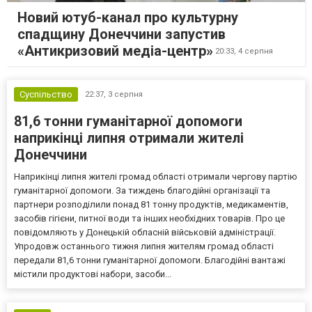
Новий ютуб-канал про культурну
спадщину Донеччини запустив
«Антикризовий медіа-центр»
20:33,
4 серпня
Суспільство
22:37,
3 серпня
81,6 тонни гуманітарної допомоги
наприкінці липня отримали жителі
Донеччини
Наприкінці липня жителі громад області отримали чергову партію
гуманітарної допомоги. За тиждень благодійні організації та
партнери розподілили понад 81 тонну продуктів, медикаментів,
засобів гігієни, питної води та інших необхідних товарів. Про це
повідомляють у Донецькій обласній військовій адміністрації.
Упродовж останнього тижня липня жителям громад області
передали 81,6 тонни гуманітарної допомоги. Благодійні вантажі
містили продуктові набори, засоби...