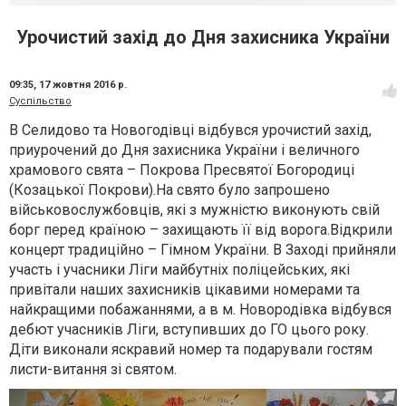
Урочистий захід до Дня захисника України
09:35,
17 жовтня 2016 р.
Суспільство
В Селидово та Новогодівці відбувся урочистий захід,
приурочений до Дня захисника України і величного
храмового свята – Покрова Пресвятої Богородиці
(Козацької Покрови).На свято було запрошено
військовослужбовців, які з мужністю виконують свій
борг перед країною – захищають її від ворога.Відкрили
концерт традиційно – Гімном України. В Заході прийняли
участь і учасники Ліги майбутніх поліцейських, які
привітали наших захисників цікавими номерами та
найкращими побажаннями, а в м. Новородівка відбувся
дебют учасників Ліги, вступивших до ГО цього року.
Діти виконали яскравий номер та подарували гостям
листи-витання зі святом.