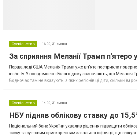
Суспільство
16:00,
31 липня
За сприяння Меланії Трамп п'ятеро 
Перша леді США Меланія Трамп уже впʼяте посприяла повернен
inshe.tv. У повідомленні Білого дому зазначають, що Меланія Т
Водночас там не вказують, з яких регіонів ці діти, скільки їм р
розбудова миру важливі для цих зусиль, їх перевершує...
Суспільство
14:00,
31 липня
НБУ підняв облікову ставку до 15,5
Національний банк України ухвалив рішення підвищити обліков
тиску та суттєвим прискоренням загальної інфляції, що очікує