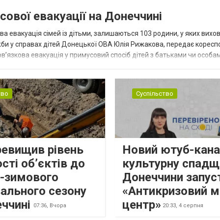
сової евакуації на Донеччині
ва евакуація сімей із дітьми, залишаються 103 родини, у яких вихо
жби у справах дітей Донецької ОВА Юлія Рижакова, передає корес
в’язкова евакуація у примусовий спосіб дітей з батьками чи особам
н...
тво
Суспільство
ревищив рівень
Новий ютуб-кана
сті об’єктів до
культурну спадщ
о-зимового
Донеччини запус
ального сезону
«Антикризовий м
еччині
центр»
07:36,
Вчора
20:33,
4 серпня