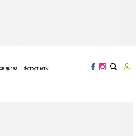
овідкова
Фотоотчеты