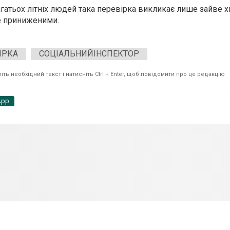
гатьох літніх людей така перевірка викликає лише зайве 
е приниженими.
ІРКА
СОЦІАЛЬНИЙІНСПЕКТОР
ть необхідний текст і натисніть Ctrl + Enter, щоб повідомити про це редакцію
App