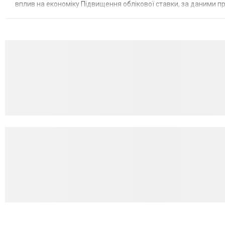
вплив на економіку Підвищення облікової ставки, за даними 
для інвесторів, посилення стійкості валютного ринку, а так...