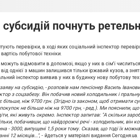
 субсидій почнуть ретельн
ують перевірки, в ході яких соціальний інспектор перевіри
 вартісь побутової техніки.
можуть відмовити в допомозі, якщо у них в сім'ї числитьс
 від однієї з машин залишився тільки іржавий кузов, а зняти
альний інспектор виявив у них в будинку нову побутову техн
яву на субсидію, - розповів нам пенсіонер Василь Іванович.
ктор з соцзабезу. Він побачив новий холодильник і пральну
 більше, ніж 9700 грн. (Згідно із законом, щоб отримати су
окупок не більше ніж на 9700 грн, - ред.). Ми пояснили, щ
іти, які живуть окремо. Інспектор запитав: "А скільки зар
тільки, побачивши, що найдорожчі речі - холодильник, він 
ина - 3000, випущені 1,5 роки тому. Сказав, що тоді їх мож
нні 12 місяців..."
, - йдеться у матеріалі видання Сегодня.ua.