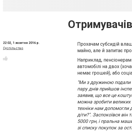
Отримувачів
22:02,
1 жовтня 2016 р.
Прохачам субсидій влашт
Суспільство
майно, але й запитає про
Наприклад, пенсіонерам 
автомобілі на двох (хоча
немає грошей), або соці
"Ми з дружиною подали за
пару днів прийшов інспе
заявив, що все це коштує
можна зробити великих п
техніки нам допомогли д
діти?". Заспокоївся він 
5000 грн, і пральна маш
зі списку покупок за оста