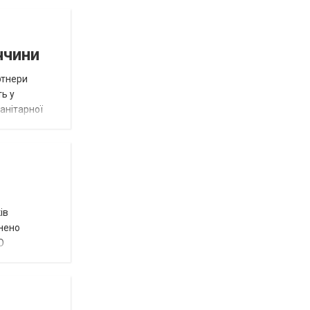
ччини
ртнери
ть у
анітарної
ів
внено
О