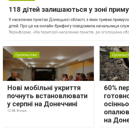
118 дітей залишаються у зоні приму
У населених пунктах Донецької області, з яких триває примусо
дітей. Про це на онлайн-брифінгу повідомила начальниця слу
Укрінформу. «На території населених пунктів, де оголошена обо
замінюють, або іншими законними представниками, у 16 населе
Суспільство
Суспільс
Нові мобільні укриття
60% пе
почнуть встановлювати
готовно
у серпні на Донеччині
осіннь
опалюв
12:38,
Вчора
на Дон