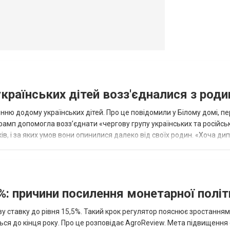
українських дітей возз'єдналися з род
ню додому українських дітей. Про це повідомили у Білому домі, п
рамп допомогла возз’єднати «чергову групу українських та російськ
оків, і за яких умов вони опинилися далеко від своїх родин. «Хоча ди
%: причини посилення монетарної полі
у ставку до рівня 15,5%. Такий крок регулятор пояснює зростанням
ться до кінця року. Про це розповідає AgroReview. Мета підвищення