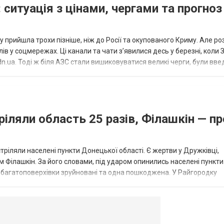
 ситуація з цінами, чергами та прогноз
 прийшла трохи пізніше, ніж до Росії та окупованого Криму. Але р
в у соцмережах. Ці канали та чати з’явилися десь у березні, коли
.ua. Тоді ж біля АЗС стали вишиковуватися великі черги, були вве
...
ріляли область 25 разів, Філашкін — пр
стріляли населені пункти Донецької області. Є жертви у Дружківці,
 Філашкін. За його словами, під ударом опинились населені пункти
і багатоповерхівки зруйновані та одна пошкоджена. У Райгородку
в’янську поранено людину, по...
овогродовке
Справочная
Такси