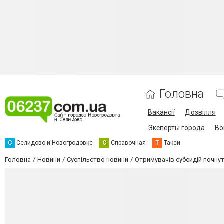
Головна
Вакансії
Дозвілля
Эксперты города
Во
С
Селидово и Новогродовке
С
Справочная
Т
Такси
Головна
Новини
Суспільство новини
Отримувачів субсидій почну