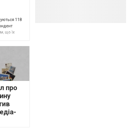
вуються 118
пондент
и, що їх
л про
ину
тив
едіа-