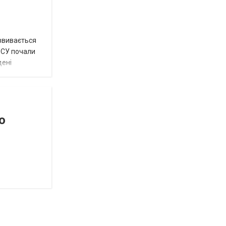
озвивається
 ЗСУ почали
дені
о