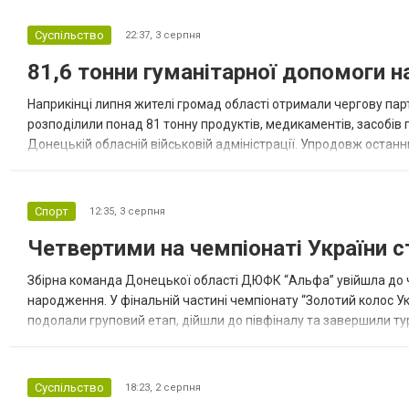
Суспільство
22:37,
3 серпня
81,6 тонни гуманітарної допомоги 
Наприкінці липня жителі громад області отримали чергову парт
розподілили понад 81 тонну продуктів, медикаментів, засобів г
Донецькій обласній військовій адміністрації. Упродовж остан
допомоги. Благодійні вантажі містили продуктові набори, засоб
Спорт
12:35,
3 серпня
Четвертими на чемпіонаті України с
Збірна команда Донецької області ДЮФК “Альфа” увійшла до ч
народження. У фінальній частині чемпіонату “Золотий колос У
подолали груповий етап, дійшли до півфіналу та завершили тур
“Спортивна молодіжна ліга” та представник команди Іван Кором
Суспільство
18:23,
2 серпня