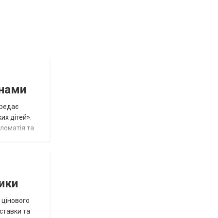
инами
ередає
их дітей».
пломатія та
тики
 цінового
 ставки та