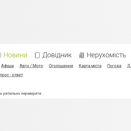
Новини
Довідник
Нерухомість
Афіша
Авто / Мото
Оголошення
Карта міста
Погода
Д
прос - ответ
ть ретельно перевіряти