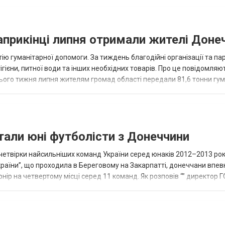
наприкінці липня отримали жителі Доне
ію гуманітарної допомоги. За тиждень благодійні організації та па
ігієни, питної води та інших необхідних товарів. Про це повідомляю
нього тижня липня жителям громад області передали 81,6 тонни гум
и...
тали юні футболісти з Донеччини
етвірки найсильніших команд України серед юнаків 2012–2013 рок
країни”, що проходила в Береговому на Закарпатті, донеччани впе
нір на четвертому місці серед 11 команд. Як розповів “” директор Г
исло, цей результат м...