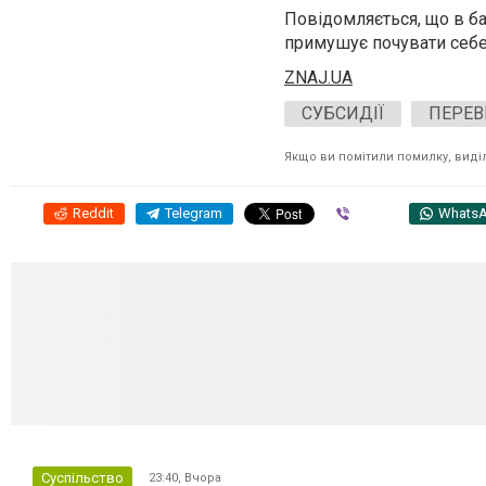
Повідомляється, що в ба
примушує почувати себ
ZNAJ.UA
СУБСИДІЇ
ПЕРЕВ
Якщо ви помітили помилку, виділі
Reddit
Telegram
Viber
Whats
Суспільство
23:40,
Вчора