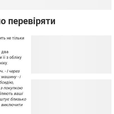
о перевіряти
ть не тільки
я два
 її з обліку
іку.
 - І через
 машину - і
бсидію,
о з покупкою
обляють ваші
коштує близько
на виключити