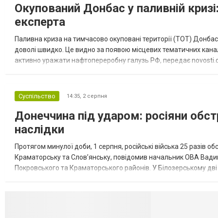
Окупований Донбас у паливній кризі:
експерта
Паливна криза на тимчасово окуповані території (ТОТ) Донбасу
доволі швидко. Це видно за появою місцевих тематичних каналі
активно уражати нафтопереробну галузь РФ, передає novosti.dn
обмеження на продаж бензину. Ціни на пальне та на переоблад
Суспільство
14:35,
2 серпня
Донеччина під ударом: росіяни обст
наслідки
Протягом минулої доби, 1 серпня, російські війська 25 разів об
Краматорську та Слов’янську, повідомив начальник ОВА Вадим
Покровського та Краматорського районів. У Білозерському дв
Миколаївської громади зруйновані два приватні будинки. У Сло
Селидово и Н