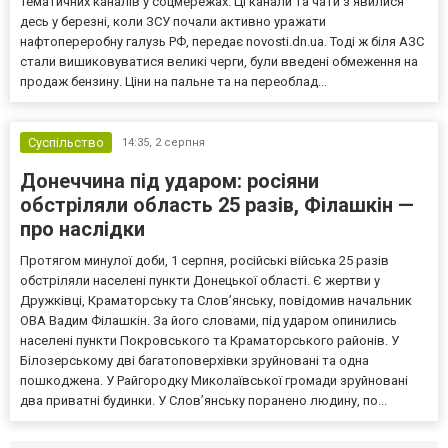
тематичних каналів у соцмережах. Ці канали та чати з’явилися
десь у березні, коли ЗСУ почали активно уражати
нафтопереробну галузь РФ, передає novosti.dn.ua. Тоді ж біля АЗС
стали вишиковуватися великі черги, були введені обмеження на
продаж бензину. Ціни на пальне та на переоблад...
Суспільство
14:35,
2 серпня
Донеччина під ударом: росіяни
обстріляли область 25 разів, Філашкін —
про наслідки
Протягом минулої доби, 1 серпня, російські війська 25 разів
обстріляли населені пункти Донецької області. Є жертви у
Дружківці, Краматорську та Слов’янську, повідомив начальник
ОВА Вадим Філашкін. За його словами, під ударом опинились
населені пункти Покровського та Краматорського районів. У
Білозерському дві багатоповерхівки зруйновані та одна
пошкоджена. У Райгородку Миколаївської громади зруйновані
два приватні будинки. У Слов’янську поранено людину, по...