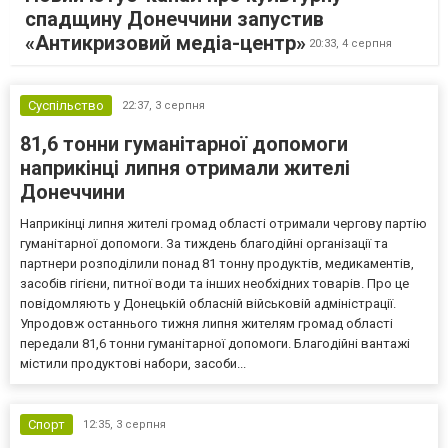
спадщину Донеччини запустив
«Антикризовий медіа-центр»
20:33,
4 серпня
Суспільство
22:37,
3 серпня
81,6 тонни гуманітарної допомоги
наприкінці липня отримали жителі
Донеччини
Наприкінці липня жителі громад області отримали чергову партію
гуманітарної допомоги. За тиждень благодійні організації та
партнери розподілили понад 81 тонну продуктів, медикаментів,
засобів гігієни, питної води та інших необхідних товарів. Про це
повідомляють у Донецькій обласній військовій адміністрації.
Упродовж останнього тижня липня жителям громад області
передали 81,6 тонни гуманітарної допомоги. Благодійні вантажі
містили продуктові набори, засоби...
Спорт
12:35,
3 серпня