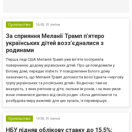
Селидово и Новогродовке
Справочная
Так
Суспільство
16:00,
31 липня
За сприяння Меланії Трамп п'ятеро
українських дітей возз'єдналися з
родинами
Перша леді США Меланія Трамп уже впʼяте посприяла
поверненню додому українських дітей. Про це повідомили у
Білому домі, передає inshe.tv. У повідомленні Білого дому
зазначають, що Меланія Трамп допомогла возз’єднати «чергову
групу українських та російських дітей». Водночас там не
вказують, з яких регіонів ці діти, скільки їм років, і за яких умов
вони опинилися далеко від своїх родин. «Хоча дипломатія та
розбудова миру важливі для цих зусиль, їх перевершує...
Суспільство
14:00,
31 липня
НБУ підняв облікову ставку до 15,5%: