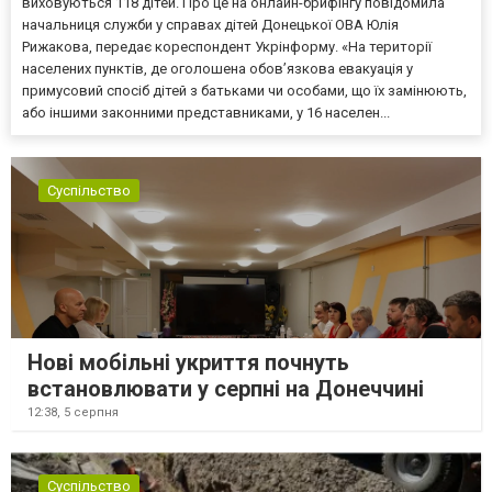
виховуються 118 дітей. Про це на онлайн-брифінгу повідомила
начальниця служби у справах дітей Донецької ОВА Юлія
Рижакова, передає кореспондент Укрінформу. «На території
населених пунктів, де оголошена обов’язкова евакуація у
примусовий спосіб дітей з батьками чи особами, що їх замінюють,
або іншими законними представниками, у 16 населен...
Суспільство
Нові мобільні укриття почнуть
встановлювати у серпні на Донеччині
12:38,
5 серпня
Суспільство