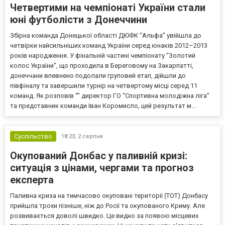
Четвертими на чемпіонаті України стали
юні футболісти з Донеччини
Збірна команда Донецької області ДЮФК “Альфа” увійшла до
четвірки найсильніших команд України серед юнаків 2012–2013
років народження. У фінальній частині чемпіонату “Золотий
колос України”, що проходила в Береговому на Закарпатті,
донеччани впевнено подолали груповий етап, дійшли до
півфіналу та завершили турнір на четвертому місці серед 11
команд. Як розповів “” директор ГО “Спортивна молодіжна ліга”
та представник команди Іван Коромисло, цей результат м...
Суспільство
18:23,
2 серпня
Окупований Донбас у паливній кризі:
ситуація з цінами, чергами та прогноз
експерта
Паливна криза на тимчасово окуповані території (ТОТ) Донбасу
прийшла трохи пізніше, ніж до Росії та окупованого Криму. Але
розвивається доволі швидко. Це видно за появою місцевих