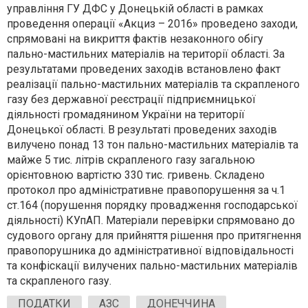
управління ГУ ДФС у Донецькій області в рамках
проведення операції «Акциз – 2016» проведено заходи,
спрямовані на викриття фактів незаконного обігу
пально-мастильних матеріалів на території області. За
результатами проведених заходів встановлено факт
реалізації пально-мастильних матеріалів та скрапленого
газу без державної реєстрації підприємницької
діяльності громадянином України на території
Донецької області. В результаті проведених заходів
вилучено понад 13 тон пально-мастильних матеріалів та
майже 5 тис. літрів скрапленого газу загальною
орієнтовною вартістю 330 тис. гривень. Складено
протокол про адміністративне правопорушення за ч.1
ст.164 (порушення порядку провадження господарської
діяльності) КУпАП. Матеріали перевірки спрямовано до
судового органу для прийняття рішення про притягнення
правопорушника до адміністративної відповідальності
та конфіскації вилучених пально-мастильних матеріалів
та скрапленого газу.
ПОДАТКИ
АЗС
ДОНЕЧЧИНА