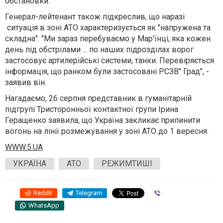
обстановки.
Генерал-лейтенант також підкреслив, що наразі
ситуація в зоні АТО характеризується як "напружена та
складна". "Ми зараз перебуваємо у Мар'їнці, яка кожен
день під обстрілами ... по наших підрозділах ворог
застосовує артилерійські системи, танки. Перевіряється
інформація, що ранком були застосовані РСЗВ" Град", -
заявив він.
Нагадаємо, 26 серпня представник в гуманітарній
підгрупі Тристоронньої контактної групи Ірина
Геращенко заявила, що Україна закликає припинити
вогонь на лінії розмежування у зоні АТО до 1 вересня.
WWW.5.UA
УКРАЇНА
АТО
РЕЖИМТИШІ
Reddit
Telegram
Viber
WhatsApp