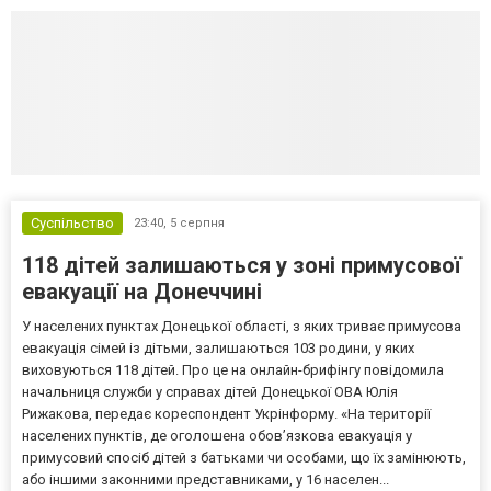
Суспільство
23:40,
5 серпня
118 дітей залишаються у зоні примусової
евакуації на Донеччині
У населених пунктах Донецької області, з яких триває примусова
евакуація сімей із дітьми, залишаються 103 родини, у яких
виховуються 118 дітей. Про це на онлайн-брифінгу повідомила
начальниця служби у справах дітей Донецької ОВА Юлія
Рижакова, передає кореспондент Укрінформу. «На території
населених пунктів, де оголошена обов’язкова евакуація у
примусовий спосіб дітей з батьками чи особами, що їх замінюють,
або іншими законними представниками, у 16 населен...