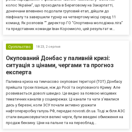
колос України”, що проходила в Береговому на Закарпатті,
донеччани впевнено подолали груповий етап, дійшли до
півфіналу та завершили турнір на четвертому місці серед 11
команд. Як розповів “” директор ГО “Спортивна молодіжна ліга”
та представник команди Іван Коромисло, цей результат м...
Суспільство
18:23,
2 серпня
Окупований Донбас у паливній кризі:
ситуація з цінами, чергами та прогноз
експерта
Паливна криза на тимчасово окуповані території (ТОТ) Донбасу
прийшла трохи пізніше, ніж до Росії та окупованого Криму. Але
розвивається доволі швидко. Це видно за появою місцевих
тематичних каналів у соцмережах. Ці канали та чати з’явилися
десь у березні, коли ЗСУ почали активно уражати
нафтопереробну галузь РФ, передає novosti.dn.ua. Тоді ж біля АЗС
стали вишиковуватися великі черги, були введені обмеження на
продаж бензину. Ціни на пальне та на переоблад...