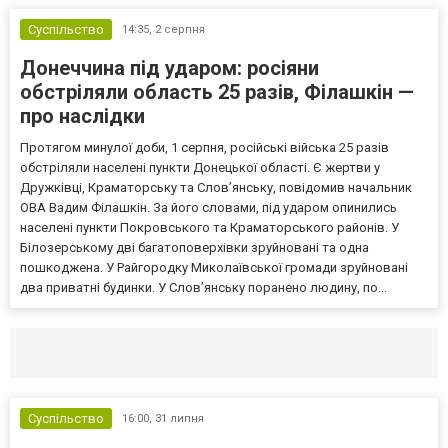
Суспільство
14:35,
2 серпня
Донеччина під ударом: росіяни
обстріляли область 25 разів, Філашкін —
про наслідки
Протягом минулої доби, 1 серпня, російські війська 25 разів
обстріляли населені пункти Донецької області. Є жертви у
Дружківці, Краматорську та Слов’янську, повідомив начальник
ОВА Вадим Філашкін. За його словами, під ударом опинились
населені пункти Покровського та Краматорського районів. У
Білозерському дві багатоповерхівки зруйновані та одна
пошкоджена. У Райгородку Миколаївської громади зруйновані
два приватні будинки. У Слов’янську поранено людину, по...
Селидово и Новогродовке
Справочная
Так
Суспільство
16:00,
31 липня