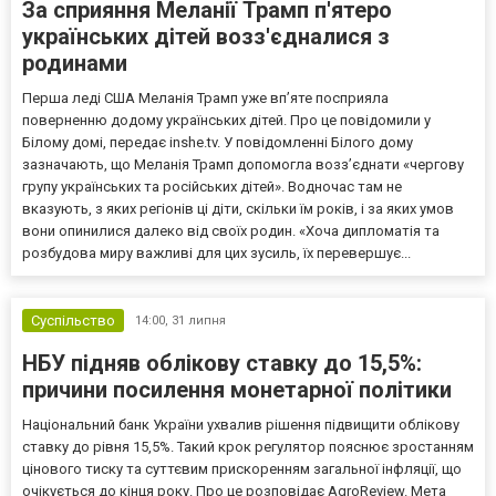
За сприяння Меланії Трамп п'ятеро
українських дітей возз'єдналися з
родинами
Перша леді США Меланія Трамп уже впʼяте посприяла
поверненню додому українських дітей. Про це повідомили у
Білому домі, передає inshe.tv. У повідомленні Білого дому
зазначають, що Меланія Трамп допомогла возз’єднати «чергову
групу українських та російських дітей». Водночас там не
вказують, з яких регіонів ці діти, скільки їм років, і за яких умов
вони опинилися далеко від своїх родин. «Хоча дипломатія та
розбудова миру важливі для цих зусиль, їх перевершує...
Суспільство
14:00,
31 липня
НБУ підняв облікову ставку до 15,5%:
причини посилення монетарної політики
Національний банк України ухвалив рішення підвищити облікову
ставку до рівня 15,5%. Такий крок регулятор пояснює зростанням
цінового тиску та суттєвим прискоренням загальної інфляції, що
очікується до кінця року. Про це розповідає AgroReview. Мета