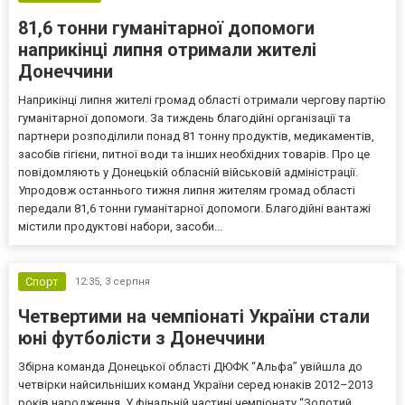
81,6 тонни гуманітарної допомоги
наприкінці липня отримали жителі
Донеччини
Наприкінці липня жителі громад області отримали чергову партію
гуманітарної допомоги. За тиждень благодійні організації та
партнери розподілили понад 81 тонну продуктів, медикаментів,
засобів гігієни, питної води та інших необхідних товарів. Про це
повідомляють у Донецькій обласній військовій адміністрації.
Упродовж останнього тижня липня жителям громад області
передали 81,6 тонни гуманітарної допомоги. Благодійні вантажі
містили продуктові набори, засоби...
Спорт
12:35,
3 серпня
Четвертими на чемпіонаті України стали
юні футболісти з Донеччини
Збірна команда Донецької області ДЮФК “Альфа” увійшла до
четвірки найсильніших команд України серед юнаків 2012–2013
років народження. У фінальній частині чемпіонату “Золотий