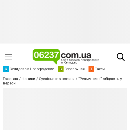
С
Селидово и Новогродовке
С
Справочная
Т
Такси
Головна
Новини
Суспільство новини
"Режим тиші" обіцяють у
вересні