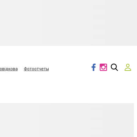
овідкова
Фотоотчеты