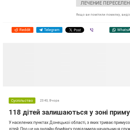
ЛЕЧЕНИЕ ПЕРЕСЕЛЕН
Якщо ви помітили помилку, виділі
Reddit
Telegram
Viber
Whats
Суспільство
23:40,
Вчора
118 дітей залишаються у зоні приму
У населених пунктах Донецької області, з яких триває примусо
дітей. Про це на онлайн-брифінгу повідомила начальниця слу