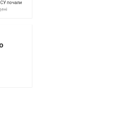
 ЗСУ почали
дені
о