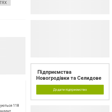
ТЯХ
Підприємства
Новогродівки та Селидове
Додати підприємство
вуються 118
пондент