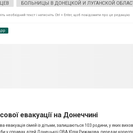
ЦЕВ
БОЛЬНИЦЫ В ДОНЕЦКОЙ И ЛУГАНСКОЙ ОБЛАС
ть необхідний текст і натисніть Ctrl + Enter, щоб повідомити про це редакцію
App
сової евакуації на Донеччині
ва евакуація сімей із дітьми, залишаються 103 родини, у яких вихо
жби у справах дітей Донецької ОВА Юлія Рижакова, передає корес