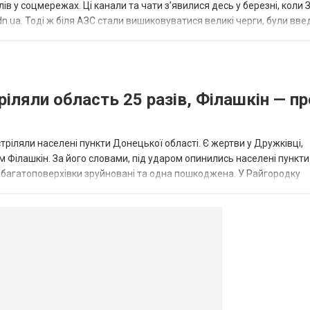
в у соцмережах. Ці канали та чати з’явилися десь у березні, коли
.ua. Тоді ж біля АЗС стали вишиковуватися великі черги, були вве
...
ріляли область 25 разів, Філашкін — пр
стріляли населені пункти Донецької області. Є жертви у Дружківці,
 Філашкін. За його словами, під ударом опинились населені пункти
і багатоповерхівки зруйновані та одна пошкоджена. У Райгородку
в’янську поранено людину, по...
овогродовке
Справочная
Такси