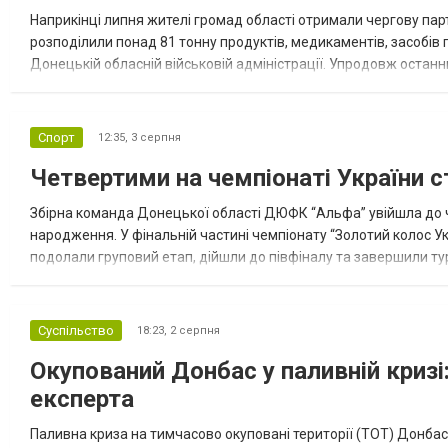
Наприкінці липня жителі громад області отримали чергову парт
розподілили понад 81 тонну продуктів, медикаментів, засобів г
Донецькій обласній військовій адміністрації. Упродовж остан
допомоги. Благодійні вантажі містили продуктові набори, засоб
Спорт
12:35,
3 серпня
Четвертими на чемпіонаті України с
Збірна команда Донецької області ДЮФК “Альфа” увійшла до ч
народження. У фінальній частині чемпіонату “Золотий колос У
подолали груповий етап, дійшли до півфіналу та завершили тур
“Спортивна молодіжна ліга” та представник команди Іван Кором
Суспільство
18:23,
2 серпня
Окупований Донбас у паливній кризі:
експерта
Паливна криза на тимчасово окуповані території (ТОТ) Донбасу