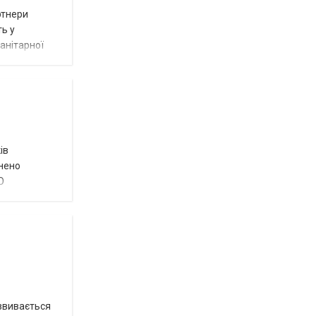
ртнери
ть у
анітарної
ів
внено
О
озвивається