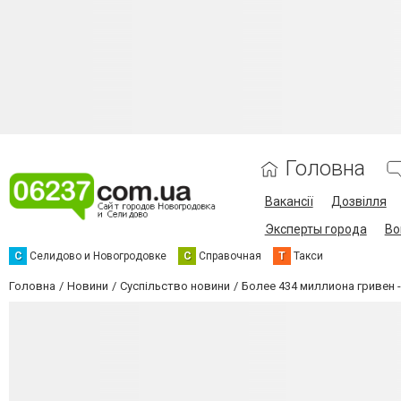
Головна
Вакансії
Дозвілля
Эксперты города
Во
С
Селидово и Новогродовке
С
Справочная
Т
Такси
Головна
Новини
Суспільство новини
Более 434 миллиона гривен 