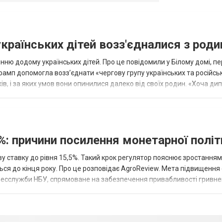
українських дітей возз'єдналися з род
ню додому українських дітей. Про це повідомили у Білому домі, п
рамп допомогла возз’єднати «чергову групу українських та російськ
оків, і за яких умов вони опинилися далеко від своїх родин. «Хоча ди
%: причини посилення монетарної полі
у ставку до рівня 15,5%. Такий крок регулятор пояснює зростанням
ться до кінця року. Про це розповідає AgroReview. Мета підвищення
пресслужби НБУ, спрямоване на забезпечення привабливості гривне