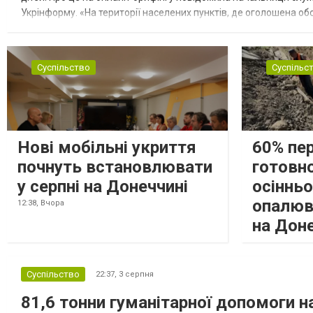
Укрінформу. «На території населених пунктів, де оголошена обо
замінюють, або іншими законними представниками, у 16 населе
Суспільство
Суспільс
Нові мобільні укриття
60% пе
почнуть встановлювати
готовно
у серпні на Донеччині
осіннь
опалюв
12:38,
Вчора
на Дон
Суспільство
22:37,
3 серпня
81,6 тонни гуманітарної допомоги 