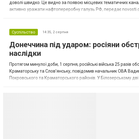
доволі швидко. Це видно за появою місцевих тематичних каналі
активно уражати нафтопереробну галузь РФ, передає novosti.dn
обмеження на продаж бензину. Ціни на пальне та на переоблад
Суспільство
14:35,
2 серпня
Донеччина під ударом: росіяни обст
наслідки
Протягом минулої доби, 1 серпня, російські війська 25 разів об
Краматорську та Слов’янську, повідомив начальник ОВА Вадим
Покровського та Краматорського районів. У Білозерському дв
Миколаївської громади зруйновані два приватні будинки. У Сло
Селидово и Н