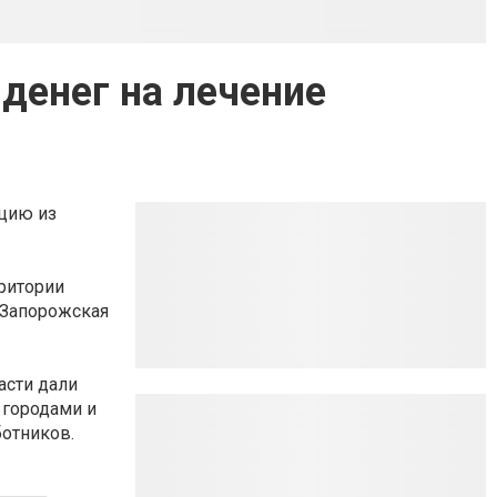
денег на лечение
цию из
ритории
, Запорожская
асти дали
 городами и
ботников.