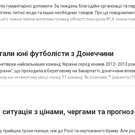
ію гуманітарної допомоги. За тиждень благодійні організації та па
ігієни, питної води та інших необхідних товарів. Про це повідомляю
нього тижня липня жителям громад області передали 81,6 тонни гум
и...
тали юні футболісти з Донеччини
етвірки найсильніших команд України серед юнаків 2012–2013 рок
країни”, що проходила в Береговому на Закарпатті, донеччани впе
нір на четвертому місці серед 11 команд. Як розповів “” директор Г
исло, цей результат м...
 ситуація з цінами, чергами та прогноз
 прийшла трохи пізніше, ніж до Росії та окупованого Криму. Але р