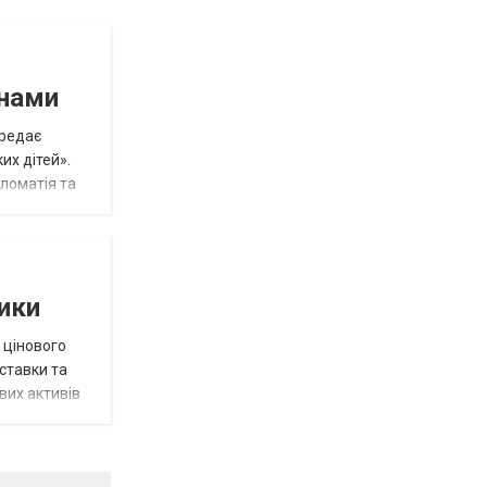
инами
ередає
их дітей».
пломатія та
тики
 цінового
 ставки та
вих активів