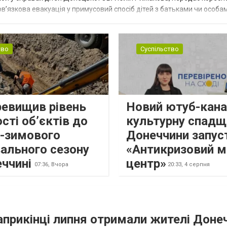
в’язкова евакуація у примусовий спосіб дітей з батьками чи особам
н...
тво
Суспільство
ревищив рівень
Новий ютуб-кана
сті об’єктів до
культурну спадщ
о-зимового
Донеччини запус
ального сезону
«Антикризовий м
еччині
центр»
07:36,
Вчора
20:33,
4 серпня
наприкінці липня отримали жителі Доне