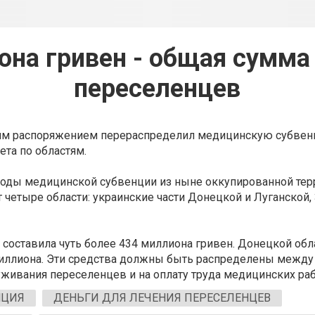
она гривен - общая сумма 
переселенцев
им распоряжением перераспределил медицинскую субвен
та по областям.
оды медицинской субвенции из ныне оккупированной тер
т четыре области: украинские части Донецкой и Луганской
составила чуть более 434 миллиона гривен. Донецкой обл
миллиона. Эти средства должны быть распределены между
живания переселенцев и на оплату труда медицинских ра
НЦИЯ
ДЕНЬГИ ДЛЯ ЛЕЧЕНИЯ ПЕРЕСЕЛЕНЦЕВ