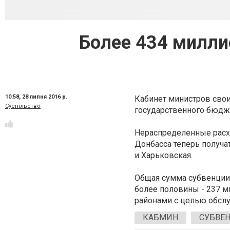
Более 434 милли
10:58,
28 липня 2016 р.
Кабинет министров сво
Суспільство
государственного бюдже
Нераспределенные расх
Донбасса теперь получа
и Харьковская.
Общая сумма субвенции 
более половины - 237 
районами с целью обслу
КАБМИН
СУБВЕ