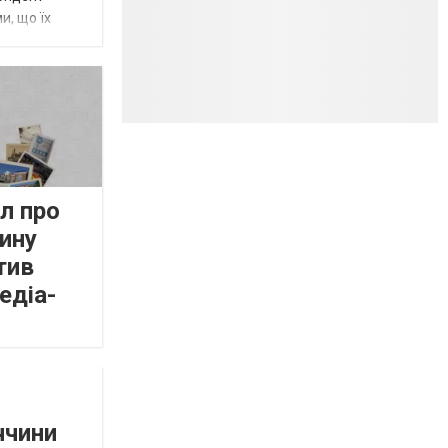
и, що їх
л про
ину
тив
едіа-
ччини