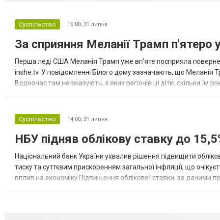
Суспільство
16:00,
31 липня
За сприяння Меланії Трамп п'ятеро 
Перша леді США Меланія Трамп уже впʼяте посприяла повернен
inshe.tv. У повідомленні Білого дому зазначають, що Меланія Т
Водночас там не вказують, з яких регіонів ці діти, скільки їм р
розбудова миру важливі для цих зусиль, їх перевершує...
Суспільство
14:00,
31 липня
НБУ підняв облікову ставку до 15,5
Національний банк України ухвалив рішення підвищити обліков
тиску та суттєвим прискоренням загальної інфляції, що очікує
вплив на економіку Підвищення облікової ставки, за даними 
для інвесторів, посилення стійкості валютного ринку, а так...