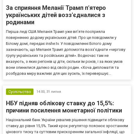
За сприяння Меланії Трамп п'ятеро
українських дітей возз'єдналися з
родинами
Перша леді США Меланія Трамп уже впʼяте посприяла
поверненню додому українських дітей. Про це повідомили у
Білому домі, передає inshe.tv. У повідомленні Білого дому
зазначають, що Меланія Трамп допомогла возз’єднати «чергову
групу українських та російських дітей». Водночас там не
вказують, з яких регіонів ці діти, скільки їм років, і за яких умов
вони опинилися далеко від своїх родин. «Хоча дипломатія та
розбудова миру важливі для цих зусиль, їх перевершує...
Суспільство
14:00,
31 липня
НБУ підняв облікову ставку до 15,5%:
причини посилення монетарної політики
Національний банк України ухвалив рішення підвищити облікову
ставку до рівня 15,5%. Такий крок регулятор пояснює зростанням
цінового тиску та суттєвим прискоренням загальної інфляції, що