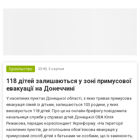
Суспільство
23:40,
5 серпня
118 дітей залишаються у зоні примусової
евакуації на Донеччині
У населених пунктах Донецької області, з яких триває примусова
евакуація сімей із дітьми, залишаються 103 родини, у яких
виховуються 118 дітей. Про це на онлайн-брифінгу повідомила
начальниця служби у справах дітей Донецької ОВА Юлія
Рижакова, передає кореспондент Укрінформу. «На території
населених пунктів, де оголошена обов’язкова евакуація у
примусовий спосіб дітей з батьками чи особами, що їх замінюють,