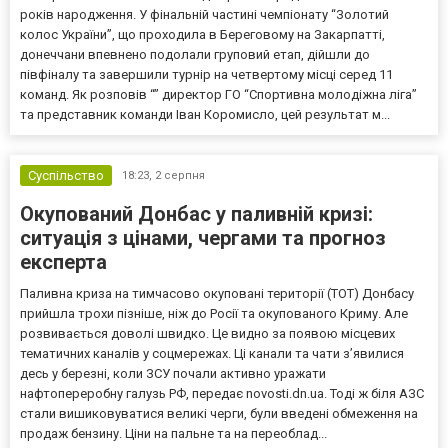
років народження. У фінальній частині чемпіонату “Золотий
колос України”, що проходила в Береговому на Закарпатті,
донеччани впевнено подолали груповий етап, дійшли до
півфіналу та завершили турнір на четвертому місці серед 11
команд. Як розповів “” директор ГО “Спортивна молодіжна ліга”
та представник команди Іван Коромисло, цей результат м...
Суспільство
18:23,
2 серпня
Окупований Донбас у паливній кризі:
ситуація з цінами, чергами та прогноз
експерта
Паливна криза на тимчасово окуповані території (ТОТ) Донбасу
прийшла трохи пізніше, ніж до Росії та окупованого Криму. Але
розвивається доволі швидко. Це видно за появою місцевих
тематичних каналів у соцмережах. Ці канали та чати з’явилися
десь у березні, коли ЗСУ почали активно уражати
нафтопереробну галузь РФ, передає novosti.dn.ua. Тоді ж біля АЗС
стали вишиковуватися великі черги, були введені обмеження на
продаж бензину. Ціни на пальне та на переоблад...