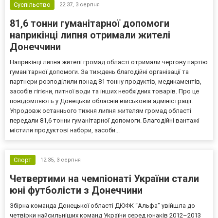
Суспільство
22:37,
3 серпня
81,6 тонни гуманітарної допомоги
наприкінці липня отримали жителі
Донеччини
Наприкінці липня жителі громад області отримали чергову партію
гуманітарної допомоги. За тиждень благодійні організації та
партнери розподілили понад 81 тонну продуктів, медикаментів,
засобів гігієни, питної води та інших необхідних товарів. Про це
повідомляють у Донецькій обласній військовій адміністрації.
Упродовж останнього тижня липня жителям громад області
передали 81,6 тонни гуманітарної допомоги. Благодійні вантажі
містили продуктові набори, засоби...
Спорт
12:35,
3 серпня
Четвертими на чемпіонаті України стали
юні футболісти з Донеччини
Збірна команда Донецької області ДЮФК “Альфа” увійшла до
четвірки найсильніших команд України серед юнаків 2012–2013