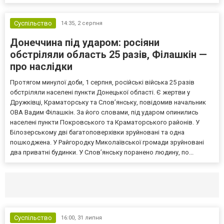
Суспільство
14:35,
2 серпня
Донеччина під ударом: росіяни
обстріляли область 25 разів, Філашкін —
про наслідки
Протягом минулої доби, 1 серпня, російські війська 25 разів
обстріляли населені пункти Донецької області. Є жертви у
Дружківці, Краматорську та Слов’янську, повідомив начальник
ОВА Вадим Філашкін. За його словами, під ударом опинились
населені пункти Покровського та Краматорського районів. У
Білозерському дві багатоповерхівки зруйновані та одна
пошкоджена. У Райгородку Миколаївської громади зруйновані
два приватні будинки. У Слов’янську поранено людину, по...
Селидово и Новогродовке
Справочная
Так
Суспільство
16:00,
31 липня