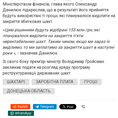
Міністерством фінансів, глава якого Олександр
Данилюк підкреслив, що в результаті його прийняття
будуть використані ті гроші, які планувалося виділити на
закриття збиткових шахт.
«Цим рішенням будуть відібрані 155 млн грн, які
планувалося виділити на закриття п'яти
нерентабельних шахт. Таким чином, якщо ми зараз їх
виділимо, то ми заплатимо за закриття шахт в наступні
роки »
, - зазначив Данилюк.
Зі свого боку прем'єр-міністр Володимир Гройсман
закликав подати на розгляд уряду програму
реструктуризації державних шахт.
ШАХТАРІ
ЗАРОБІТНА ПЛАТА
ГРОШІ
ДОНЕЦЬКА ОБЛАСТЬ
Reddit
Telegram
Viber
WhatsApp