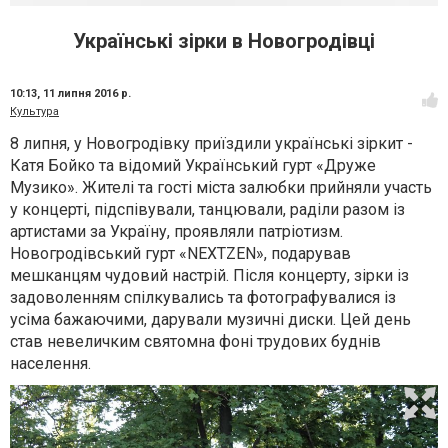
Українські зірки в Новогродівці
10:13,
11 липня 2016 р.
Культура
8 липня, у Новогродівку приїздили українські зіркит -
Катя Бойко та відомий Український гурт «Друже
Музико». Жителі та гості міста залюбки прийняли участь
у концерті, підспівували, танцювали, раділи разом із
артистами за Україну, проявляли патріотизм.
Новогродівський гурт «NEXTZEN», подарував
мешканцям чудовий настрій. Після концерту, зірки із
задоволенням спілкувались та фотографувалися із
усіма бажаючими, дарували музичні диски. Цей день
став невеличким святомна фоні трудових буднів
населення.