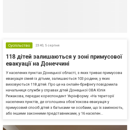
Суспільство
23:40,
5 серпня
118 дітей залишаються у зоні примусової
евакуації на Донеччині
У населених пунктах Донецької області, з яких триває примусова
евакуація сімей із дітьми, залишаються 103 родини, у яких
виховуються 118 дітей. Про це на онлайн-брифінгу повідомила
начальниця служби у справах дітей Донецької ОВА Юлія
Рижакова, передає кореспондент Укрінформу. «На території
населених пунктів, де оголошена обов’язкова евакуація у
примусовий спосіб дітей з батьками чи особами, що їх замінюють,
або іншими законними представниками, у 16 населен...