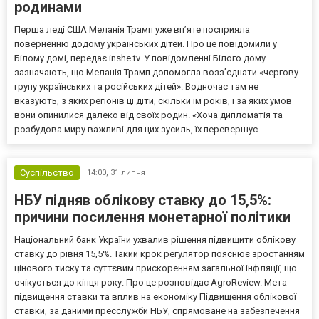
родинами
Перша леді США Меланія Трамп уже впʼяте посприяла
поверненню додому українських дітей. Про це повідомили у
Білому домі, передає inshe.tv. У повідомленні Білого дому
зазначають, що Меланія Трамп допомогла возз’єднати «чергову
групу українських та російських дітей». Водночас там не
вказують, з яких регіонів ці діти, скільки їм років, і за яких умов
вони опинилися далеко від своїх родин. «Хоча дипломатія та
розбудова миру важливі для цих зусиль, їх перевершує...
Суспільство
14:00,
31 липня
НБУ підняв облікову ставку до 15,5%:
причини посилення монетарної політики
Національний банк України ухвалив рішення підвищити облікову
ставку до рівня 15,5%. Такий крок регулятор пояснює зростанням
цінового тиску та суттєвим прискоренням загальної інфляції, що
очікується до кінця року. Про це розповідає AgroReview. Мета
підвищення ставки та вплив на економіку Підвищення облікової
ставки, за даними пресслужби НБУ, спрямоване на забезпечення