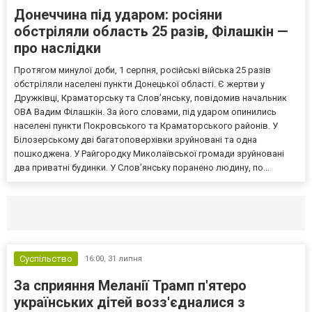
Донеччина під ударом: росіяни
обстріляли область 25 разів, Філашкін —
про наслідки
Протягом минулої доби, 1 серпня, російські війська 25 разів
обстріляли населені пункти Донецької області. Є жертви у
Дружківці, Краматорську та Слов’янську, повідомив начальник
ОВА Вадим Філашкін. За його словами, під ударом опинились
населені пункти Покровського та Краматорського районів. У
Білозерському дві багатоповерхівки зруйновані та одна
пошкоджена. У Райгородку Миколаївської громади зруйновані
два приватні будинки. У Слов’янську поранено людину, по...
Селидово и Новогродовке
Справочная
Так
Суспільство
16:00,
31 липня
За сприяння Меланії Трамп п'ятеро
українських дітей возз'єдналися з