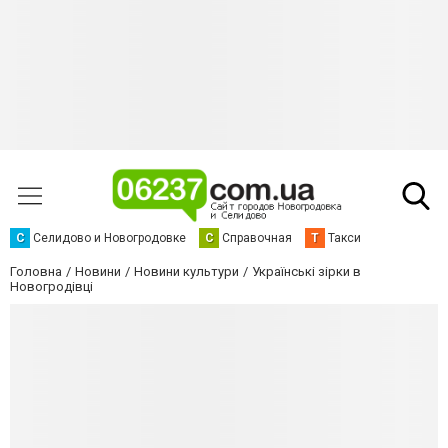
С
Селидово и Новогродовке
С
Справочная
Т
Такси
Головна
Новини
Новини культури
Українські зірки в
Новогродівці