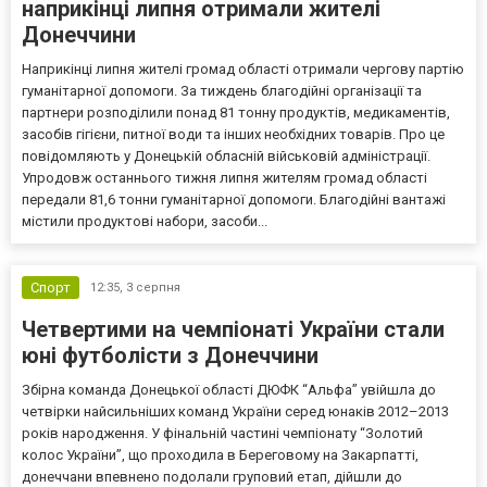
наприкінці липня отримали жителі
Донеччини
Наприкінці липня жителі громад області отримали чергову партію
гуманітарної допомоги. За тиждень благодійні організації та
партнери розподілили понад 81 тонну продуктів, медикаментів,
засобів гігієни, питної води та інших необхідних товарів. Про це
повідомляють у Донецькій обласній військовій адміністрації.
Упродовж останнього тижня липня жителям громад області
передали 81,6 тонни гуманітарної допомоги. Благодійні вантажі
містили продуктові набори, засоби...
Спорт
12:35,
3 серпня
Четвертими на чемпіонаті України стали
юні футболісти з Донеччини
Збірна команда Донецької області ДЮФК “Альфа” увійшла до
четвірки найсильніших команд України серед юнаків 2012–2013
років народження. У фінальній частині чемпіонату “Золотий
колос України”, що проходила в Береговому на Закарпатті,
донеччани впевнено подолали груповий етап, дійшли до