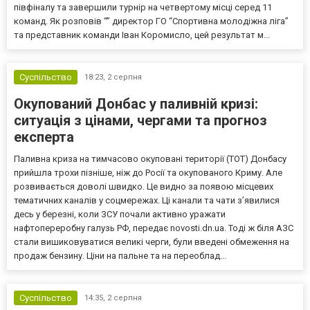
півфіналу та завершили турнір на четвертому місці серед 11
команд. Як розповів “” директор ГО “Спортивна молодіжна ліга”
та представник команди Іван Коромисло, цей результат м...
Суспільство
18:23,
2 серпня
Окупований Донбас у паливній кризі:
ситуація з цінами, чергами та прогноз
експерта
Паливна криза на тимчасово окуповані території (ТОТ) Донбасу
прийшла трохи пізніше, ніж до Росії та окупованого Криму. Але
розвивається доволі швидко. Це видно за появою місцевих
тематичних каналів у соцмережах. Ці канали та чати з’явилися
десь у березні, коли ЗСУ почали активно уражати
нафтопереробну галузь РФ, передає novosti.dn.ua. Тоді ж біля АЗС
стали вишиковуватися великі черги, були введені обмеження на
продаж бензину. Ціни на пальне та на переоблад...
Суспільство
14:35,
2 серпня