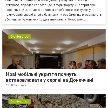
начальниця служби у справах дітей Донецької ОВА Юлія
Рижакова, передає кореспондент Укрінформу. «На території
населених пунктів, де оголошена обов’язкова евакуація у
примусовий спосіб дітей з батьками чи особами, що їх замінюють,
або іншими законними представниками, у 16 населен...
Суспільство
Нові мобільні укриття почнуть
встановлювати у серпні на Донеччині
12:38,
5 серпня
Суспільство