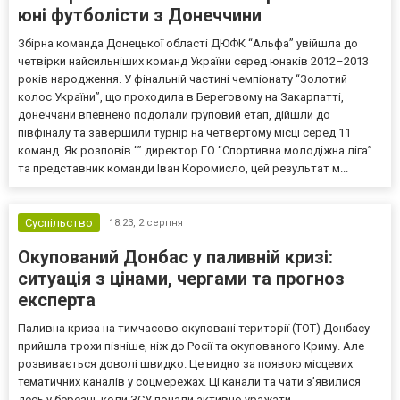
юні футболісти з Донеччини
Збірна команда Донецької області ДЮФК “Альфа” увійшла до
четвірки найсильніших команд України серед юнаків 2012–2013
років народження. У фінальній частині чемпіонату “Золотий
колос України”, що проходила в Береговому на Закарпатті,
донеччани впевнено подолали груповий етап, дійшли до
півфіналу та завершили турнір на четвертому місці серед 11
команд. Як розповів “” директор ГО “Спортивна молодіжна ліга”
та представник команди Іван Коромисло, цей результат м...
Суспільство
18:23,
2 серпня
Окупований Донбас у паливній кризі:
ситуація з цінами, чергами та прогноз
експерта
Паливна криза на тимчасово окуповані території (ТОТ) Донбасу
прийшла трохи пізніше, ніж до Росії та окупованого Криму. Але
розвивається доволі швидко. Це видно за появою місцевих
тематичних каналів у соцмережах. Ці канали та чати з’явилися
десь у березні, коли ЗСУ почали активно уражати