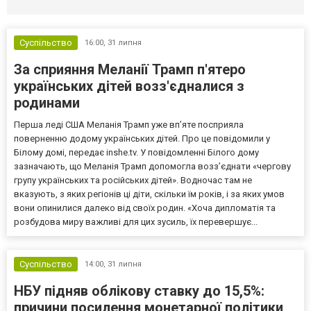
Суспільство
16:00,
31 липня
За сприяння Меланії Трамп п'ятеро
українських дітей возз'єдналися з
родинами
Перша леді США Меланія Трамп уже впʼяте посприяла
поверненню додому українських дітей. Про це повідомили у
Білому домі, передає inshe.tv. У повідомленні Білого дому
зазначають, що Меланія Трамп допомогла возз’єднати «чергову
групу українських та російських дітей». Водночас там не
вказують, з яких регіонів ці діти, скільки їм років, і за яких умов
вони опинилися далеко від своїх родин. «Хоча дипломатія та
розбудова миру важливі для цих зусиль, їх перевершує...
Суспільство
14:00,
31 липня
НБУ підняв облікову ставку до 15,5%:
причини посилення монетарної політики