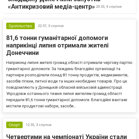
«Антикризовий медіа-центр»
20:33,
4 серпня
Суспільство
22:37,
3 серпня
81,6 тонни гуманітарної допомоги
наприкінці липня отримали жителі
Донеччини
Наприкінці липня жителі громад області отримали чергову партію
гуманітарної допомоги. За тиждень благодійні організації та
партнери розподілили понад 81 тонну продуктів, медикаментів,
засобів гігієни, питної води та інших необхідних товарів. Про це
повідомляють у Донецькій обласній військовій адміністрації.
Упродовж останнього тижня липня жителям громад області
передали 81,6 тонни гуманітарної допомоги. Благодійні вантажі
містили продуктові набори, засоби...
Спорт
12:35,
3 серпня
Четвертими на чемпіонаті України стали