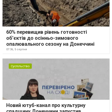
60% перевищив рівень готовності
об’єктів до осінньо-зимового
опалювального сезону на Донеччині
07:36,
5 серпня
Суспільство
Новий ютуб-канал про культурну
спадщину Донеччини запустив