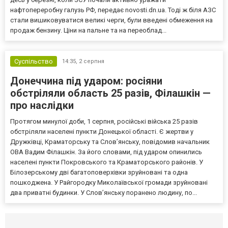
нафтопереробну галузь РФ, передає novosti.dn.ua. Тоді ж біля АЗС
стали вишиковуватися великі черги, були введені обмеження на
продаж бензину. Ціни на пальне та на переоблад...
Суспільство
14:35,
2 серпня
Донеччина під ударом: росіяни
обстріляли область 25 разів, Філашкін —
про наслідки
Протягом минулої доби, 1 серпня, російські війська 25 разів
обстріляли населені пункти Донецької області. Є жертви у
Дружківці, Краматорську та Слов’янську, повідомив начальник
ОВА Вадим Філашкін. За його словами, під ударом опинились
населені пункти Покровського та Краматорського районів. У
Білозерському дві багатоповерхівки зруйновані та одна
пошкоджена. У Райгородку Миколаївської громади зруйновані
два приватні будинки. У Слов’янську поранено людину, по...
Селидово и Новогродовке
Справочная
Так