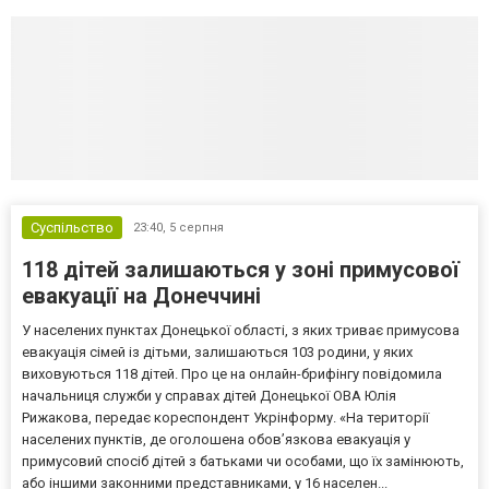
Суспільство
23:40,
5 серпня
118 дітей залишаються у зоні примусової
евакуації на Донеччині
У населених пунктах Донецької області, з яких триває примусова
евакуація сімей із дітьми, залишаються 103 родини, у яких
виховуються 118 дітей. Про це на онлайн-брифінгу повідомила
начальниця служби у справах дітей Донецької ОВА Юлія
Рижакова, передає кореспондент Укрінформу. «На території
населених пунктів, де оголошена обов’язкова евакуація у
примусовий спосіб дітей з батьками чи особами, що їх замінюють,
або іншими законними представниками, у 16 населен...