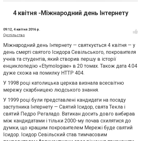
4 квітня -Міжнародний день Інтернету
09:12,
4 квітня 2016 р.
Суспільство
Міжнародний день Інтернету — святкується 4 квітня — у
день смерті святого Ісидора Севільського, покровителя
учнів та студентів, який створив першу в історії
енциклопедію «Etymologiae» в 20 томах. Також дата 4.04
дуже схожа на помилку HTTP 404.
У 1998 році католицька церква визнала всесвітню
мережу скарбницею людського знання.
У 1999 році були представлені кандидати на посаду
заступника Інтернету — Святий Ісидор, свята Текла і
святий Педро Регаладо. Ватикан досить довго вибирав
між кандидатами і тільки 2000-му почав схилятися до
думки, що кращим покровителем Мережі буде святий
Ісидор. Ісидор Севільский став тимчасовим