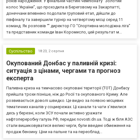
років народження. У фінальній частині чемпіонату “Золотий
колос України”, що проходила в Береговому на Закарпатті,
донеччани впевнено подолали груповий етап, дійшли до
півфіналу та завершили турнір на четвертому місці серед 11
команд. Як розповів “” директор ГО “Спортивна молодіжна ліга”
та представник команди Іван Коромисло, цей результат м...
Суспільство
18:23,
2 серпня
Окупований Донбас у паливній кризі:
ситуація з цінами, чергами та прогноз
експерта
Паливна криза на тимчасово окуповані території (ТОТ) Донбасу
прийшла трохи пізніше, ніж до Росії та окупованого Криму. Але
розвивається доволі швидко. Це видно за появою місцевих
тематичних каналів у соцмережах. Ці канали та чати з’явилися
десь у березні, коли ЗСУ почали активно уражати
нафтопереробну галузь РФ, передає novosti.dn.ua. Тоді ж біля АЗС
стали вишиковуватися великі черги, були введені обмеження на
продаж бензину. Ціни на пальне та на переоблад...