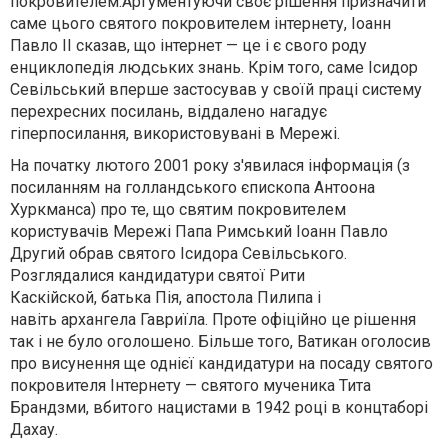
покровителем.Аргументуючи своє рішення призначити
саме цього святого покровителем інтернету, Іоанн
Павло II сказав, що інтернет — це і є свого роду
енциклопедія людських знань. Крім того, саме Ісидор
Севільський вперше застосував у своїй праці систему
перехресних посилань, віддалено нагадує
гіперпосилання, використовувані в Мережі.
На початку лютого 2001 року з'явилася інформація (з
посиланням на голландського єпископа Антоона
Хуркманса) про те, що святим покровителем
користувачів Мережі Папа Римський Іоанн Павло
Другий обрав святого Ісидора Севільського.
Розглядалися кандидатури святої Рити
Каскійской, батька Пія, апостола Пилипа і
навіть архангела Гавриїла. Проте офіційно це рішення
так і не було оголошено. Більше того, Ватикан оголосив
про висунення ще однієї кандидатури на посаду святого
покровителя Інтернету — святого мученика Тита
Брандзми, вбитого нацистами в 1942 році в концтаборі
Дахау.