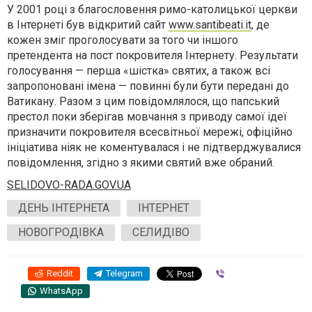
У 2001 році з благословення римо-католицької церкви
в Інтернеті був відкритий сайт
www.santibeati.it
, де
кожен зміг проголосувати за того чи іншого
претендента на пост покровителя Інтернету. Результати
голосування — перша «шістка» святих, а також всі
запропоновані імена — повинні були бути передані до
Ватикану. Разом з цим повідомлялося, що папський
престол поки зберігав мовчання з приводу самої ідеї
призначити покровителя всесвітньої мережі, офіційно
ініціатива ніяк не коментувалася і не підтверджувалися
повідомлення, згідно з якими святий вже обраний.
SELIDOVO-RADA.GOV.UA
ДЕНЬ ІНТЕРНЕТА
ІНТЕРНЕТ
НОВОГРОДІВКА
СЕЛИДІВО
Reddit
Telegram
Viber
WhatsApp