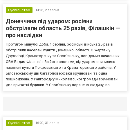
Суспільство
14:35,
2 серпня
Донеччина під ударом: росіяни
обстріляли область 25 разів, Філашкін —
про наслідки
Протягом минулої доби, 1 серпня, російські війська 25 разів
обстріляли населені пункти Донецької області. Є жертви у
Дружківці, Краматорську та Слов’янську, повідомив начальник
ОВА Вадим Філашкін. За його словами, під ударом опинились
населені пункти Покровського та Краматорського районів. У
Білозерському дві багатоповерхівки зруйновані та одна
пошкоджена. У Райгородку Миколаївської громади зруйновані
два приватні будинки. У Слов’янську поранено людину, по...
Селидово и Новогродовке
Справочная
Так
Суспільство
16:00,
31 липня