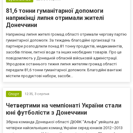
81,6 тонни гуманітарної допомоги
наприкінці липня отримали жителі
Донеччини
Наприкінці липня жителі громад області отримали чергову партію
гуманітарної допомоги. За тиждень благодійні організації та
партнери розподілили понад 81 тонну продуктів, медикаментів,
засобів гігієни, питної води та інших необхідних товарів. Про це
повідомляють у Донецькій обласній військовій адміністрації.
Упродовж останнього тижня липня жителям громад області
передали 81,6 тонни гуманітарної допомоги. Благодійні вантажі
містили продуктові набори, засоби...
Спорт
12:35,
3 серпня
Четвертими на чемпіонаті України стали
юні футболісти з Донеччини
Збірна команда Донецької області ДЮФК “Альфа” увійшла до
четвірки найсильніших команд України серед юнаків 2012–2013