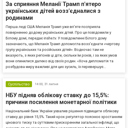
За сприяння Меланії Трамп п'ятеро
українських дітей возз'єдналися з
родинами
Перша леді США Меланія Трамп уже впʼяте посприяла
поверненню додому українських дітей. Про це повідомили у
Білому домі, передає inshe.tv. У повідомленні Білого дому
зазначають, що Меланія Трамп допомогла возз’єднати «чергову
групу українських та російських дітей». Водночас там не
вказують, з яких регіонів ці діти, скільки їм років, і за яких умов
вони опинилися далеко від своїх родин. «Хоча дипломатія та
розбудова миру важливі для цих зусиль, їх перевершує...
Суспільство
14:00,
31 липня
НБУ підняв облікову ставку до 15,5%:
причини посилення монетарної політики
Національний банк України ухвалив рішення підвищити облікову
ставку до рівня 15,5%. Такий крок регулятор пояснює зростанням
цінового тиску та суттєвим прискоренням загальної інфляції, що