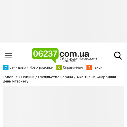
С
Селидово и Новогродовке
С
Справочная
Т
Такси
Головна
Новини
Суспільство новини
4 квітня -Міжнародний
день Інтернету