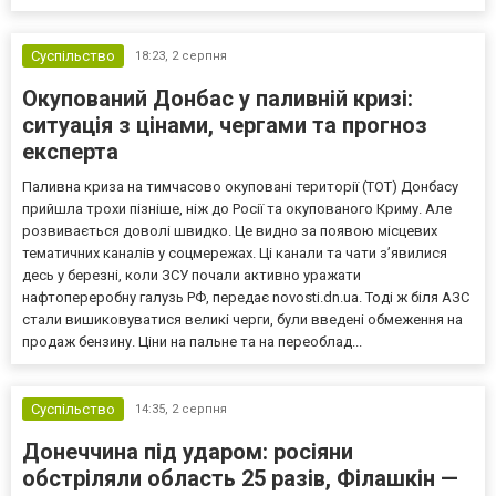
Суспільство
18:23,
2 серпня
Окупований Донбас у паливній кризі:
ситуація з цінами, чергами та прогноз
експерта
Паливна криза на тимчасово окуповані території (ТОТ) Донбасу
прийшла трохи пізніше, ніж до Росії та окупованого Криму. Але
розвивається доволі швидко. Це видно за появою місцевих
тематичних каналів у соцмережах. Ці канали та чати з’явилися
десь у березні, коли ЗСУ почали активно уражати
нафтопереробну галузь РФ, передає novosti.dn.ua. Тоді ж біля АЗС
стали вишиковуватися великі черги, були введені обмеження на
продаж бензину. Ціни на пальне та на переоблад...
Суспільство
14:35,
2 серпня
Донеччина під ударом: росіяни
обстріляли область 25 разів, Філашкін —