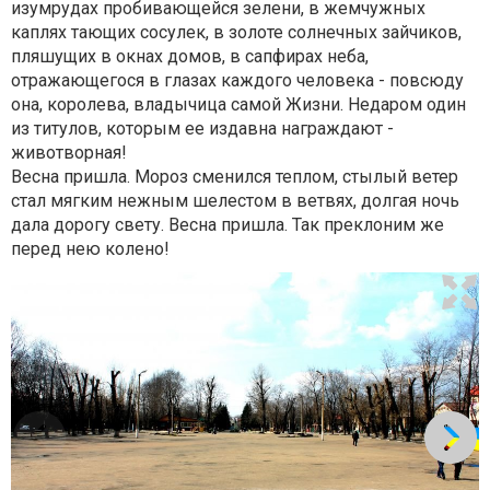
изумрудах пробивающейся зелени, в жемчужных
каплях тающих сосулек, в золоте солнечных зайчиков,
пляшущих в окнах домов, в сапфирах неба,
отражающегося в глазах каждого человека - повсюду
она, королева, владычица самой Жизни. Недаром один
из титулов, которым ее издавна награждают -
животворная!
Весна пришла. Мороз сменился теплом, стылый ветер
стал мягким нежным шелестом в ветвях, долгая ночь
дала дорогу свету. Весна пришла. Так преклоним же
перед нею колено!