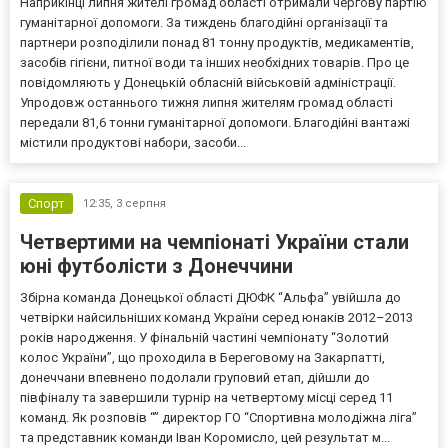
Наприкінці липня жителі громад області отримали чергову партію
гуманітарної допомоги. За тиждень благодійні організації та
партнери розподілили понад 81 тонну продуктів, медикаментів,
засобів гігієни, питної води та інших необхідних товарів. Про це
повідомляють у Донецькій обласній військовій адміністрації.
Упродовж останнього тижня липня жителям громад області
передали 81,6 тонни гуманітарної допомоги. Благодійні вантажі
містили продуктові набори, засоби...
Спорт
12:35,
3 серпня
Четвертими на чемпіонаті України стали
юні футболісти з Донеччини
Збірна команда Донецької області ДЮФК “Альфа” увійшла до
четвірки найсильніших команд України серед юнаків 2012–2013
років народження. У фінальній частині чемпіонату “Золотий
колос України”, що проходила в Береговому на Закарпатті,
донеччани впевнено подолали груповий етап, дійшли до
півфіналу та завершили турнір на четвертому місці серед 11
команд. Як розповів “” директор ГО “Спортивна молодіжна ліга”
та представник команди Іван Коромисло, цей результат м...