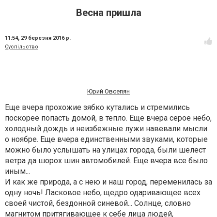
Весна пришла
11:54,
29 березня 2016 р.
Суспільство
Юрий Овсепян
Еще вчера прохожие зябко кутались и стремились
поскорее попасть домой, в тепло. Еще вчера серое небо,
холодный дождь и неизбежные лужи навевали мысли
о ноябре. Еще вчера единственными звуками, которые
можно было услышать на улицах города, были шелест
ветра да шорох шин автомобилей. Еще вчера все было
иным...
И как же природа, а с нею и наш город, переменилась за
одну ночь! Ласковое небо, щедро одаривающее всех
своей чистой, бездонной синевой... Солнце, словно
магнитом притягивающее к себе лица людей,