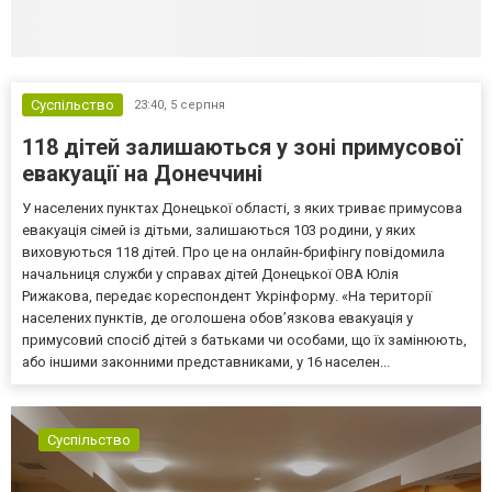
Суспільство
23:40,
5 серпня
118 дітей залишаються у зоні примусової
евакуації на Донеччині
У населених пунктах Донецької області, з яких триває примусова
евакуація сімей із дітьми, залишаються 103 родини, у яких
виховуються 118 дітей. Про це на онлайн-брифінгу повідомила
начальниця служби у справах дітей Донецької ОВА Юлія
Рижакова, передає кореспондент Укрінформу. «На території
населених пунктів, де оголошена обов’язкова евакуація у
примусовий спосіб дітей з батьками чи особами, що їх замінюють,
або іншими законними представниками, у 16 населен...
Суспільство