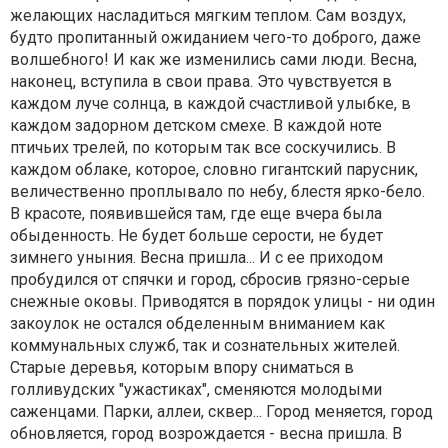
желающих насладиться мягким теплом. Сам воздух,
будто пропитанный ожиданием чего-то доброго, даже
волшебного! И как же изменились сами люди. Весна,
наконец, вступила в свои права. Это чувствуется в
каждом луче солнца, в каждой счастливой улыбке, в
каждом задорном детском смехе. В каждой ноте
птичьих трелей, по которым так все соскучились. В
каждом облаке, которое, словно гигантский парусник,
величественно проплывало по небу, блестя ярко-бело.
В красоте, появившейся там, где еще вчера была
обыденность. Не будет больше серости, не будет
зимнего уныния. Весна пришла... И с ее приходом
пробудился от спячки и город, сбросив грязно-серые
снежные оковы. Приводятся в порядок улицы - ни один
закоулок не остался обделенным вниманием как
коммунальных служб, так и сознательных жителей.
Старые деревья, которым впору сниматься в
голливудских "ужастиках", сменяются молодыми
саженцами. Парки, аллеи, сквер... Город меняется, город
обновляется, город возрождается - весна пришла. В