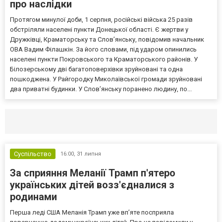
про наслідки
Протягом минулої доби, 1 серпня, російські війська 25 разів
обстріляли населені пункти Донецької області. Є жертви у
Дружківці, Краматорську та Слов’янську, повідомив начальник
ОВА Вадим Філашкін. За його словами, під ударом опинились
населені пункти Покровського та Краматорського районів. У
Білозерському дві багатоповерхівки зруйновані та одна
пошкоджена. У Райгородку Миколаївської громади зруйновані
два приватні будинки. У Слов’янську поранено людину, по...
Селидово и Новогродовке
Справочная
Так
Суспільство
16:00,
31 липня
За сприяння Меланії Трамп п'ятеро
українських дітей возз'єдналися з
родинами
Перша леді США Меланія Трамп уже впʼяте посприяла