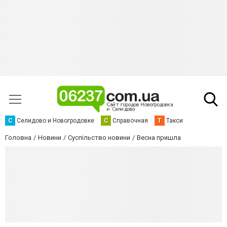
С
Селидово и Новогродовке
С
Справочная
Т
Такси
Головна
Новини
Суспільство новини
Весна пришла