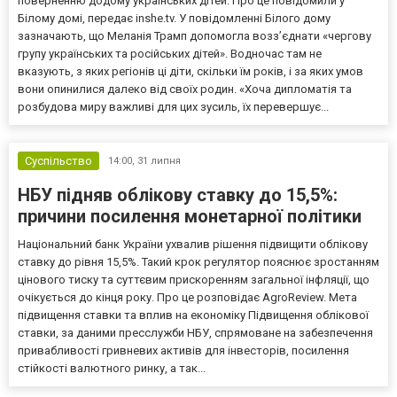
поверненню додому українських дітей. Про це повідомили у
Білому домі, передає inshe.tv. У повідомленні Білого дому
зазначають, що Меланія Трамп допомогла возз’єднати «чергову
групу українських та російських дітей». Водночас там не
вказують, з яких регіонів ці діти, скільки їм років, і за яких умов
вони опинилися далеко від своїх родин. «Хоча дипломатія та
розбудова миру важливі для цих зусиль, їх перевершує...
Суспільство
14:00,
31 липня
НБУ підняв облікову ставку до 15,5%:
причини посилення монетарної політики
Національний банк України ухвалив рішення підвищити облікову
ставку до рівня 15,5%. Такий крок регулятор пояснює зростанням
цінового тиску та суттєвим прискоренням загальної інфляції, що
очікується до кінця року. Про це розповідає AgroReview. Мета
підвищення ставки та вплив на економіку Підвищення облікової
ставки, за даними пресслужби НБУ, спрямоване на забезпечення
привабливості гривневих активів для інвесторів, посилення
стійкості валютного ринку, а так...