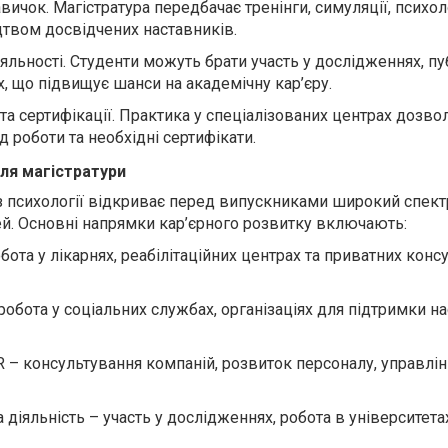
ичок. Магістратура передбачає тренінги, симуляції, психол
цтвом досвідчених наставників.
яльності. Студенти можуть брати участь у дослідженнях, пу
х, що підвищує шанси на академічну кар’єру.
та сертифікації. Практика у спеціалізованих центрах дозво
 роботи та необхідні сертифікати.
сля магістратури
 з психології відкриває перед випускниками широкий спект
й. Основні напрямки кар’єрного розвитку включають:
обота у лікарнях, реабілітаційних центрах та приватних конс
робота у соціальних службах, організаціях для підтримки н
R – консультування компаній, розвиток персоналу, управлі
діяльність – участь у дослідженнях, робота в університета