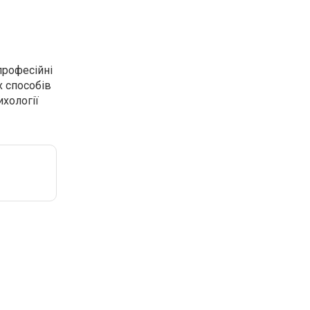
професійні
х способів
ихології