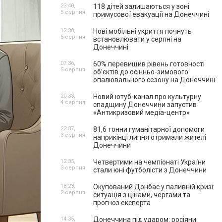
23:40,
118 дітей залишаються у зоні
5 серпня
примусової евакуації на Донеччині
12:38,
Нові мобільні укриття почнуть
5 серпня
встановлювати у серпні на
Донеччині
07:36,
60% перевищив рівень готовності
5 серпня
об’єктів до осінньо-зимового
опалювального сезону на Донеччині
20:33,
Новий ютуб-канал про культурну
4 серпня
спадщину Донеччини запустив
«Антикризовий медіа-центр»
22:37,
81,6 тонни гуманітарної допомоги
3 серпня
наприкінці липня отримали жителі
Донеччини
12:35,
Четвертими на чемпіонаті України
3 серпня
стали юні футболісти з Донеччини
18:23,
Окупований Донбас у паливній кризі:
2 серпня
ситуація з цінами, чергами та
прогноз експерта
14:35,
Донеччина під ударом: росіяни