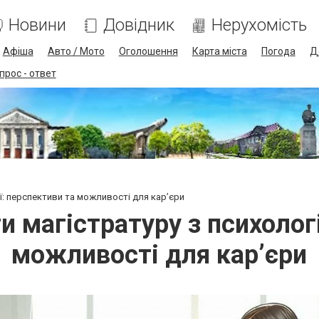
Новини
Довідник
Нерухомість
Афіша
Авто / Мото
Оголошення
Карта міста
Погода
Д
прос - ответ
ї: перспективи та можливості для кар’єри
и магістратуру з психологі
можливості для кар’єри