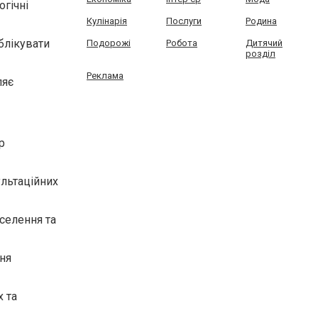
огічні
Кулінарія
Послуги
Родина
блікувати
Подорожі
Робота
Дитячий
розділ
Реклама
ляє
р
ультаційних
аселення та
ння
х та