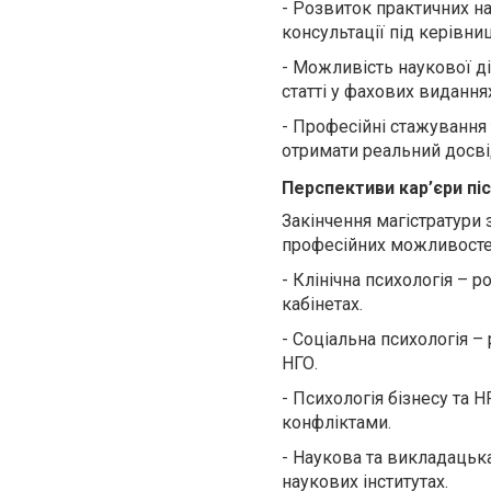
-
Розвиток практичних нав
консультації під керівни
-
Можливість наукової ді
статті у фахових видання
-
Професійні стажування 
отримати реальний досвід
Перспективи кар’єри пі
Закінчення магістратури
професійних можливосте
-
Клінічна психологія – р
кабінетах.
-
Соціальна психологія – 
НГО.
-
Психологія бізнесу та H
конфліктами.
-
Наукова та викладацька 
наукових інститутах.