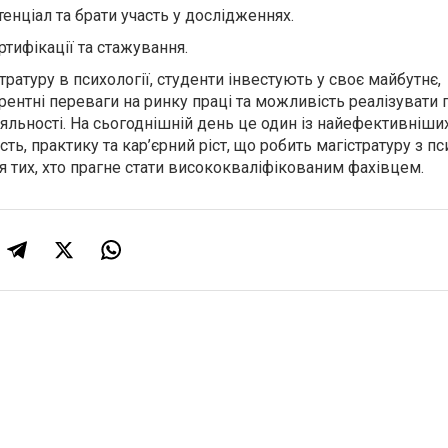
енціал та брати участь у дослідженнях.
тифікації та стажування.
ратуру в психології, студенти інвестують у своє майбутнє,
ентні переваги на ринку праці та можливість реалізувати 
діяльності. На сьогоднішній день це один із найефективніши
ть, практику та кар’єрний ріст, що робить магістратуру з пс
я тих, хто прагне стати висококваліфікованим фахівцем.