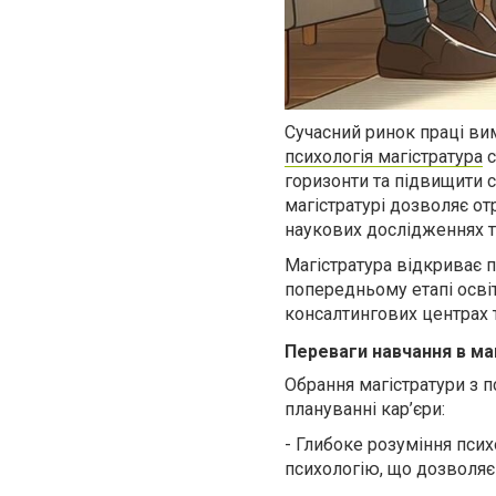
Сучасний ринок праці вим
психологія магістратура
с
горизонти та підвищити с
магістратурі дозволяє от
наукових дослідженнях т
Магістратура відкриває 
попередньому етапі освіт
консалтингових центрах т
Переваги навчання в маг
Обрання магістратури з п
плануванні кар’єри:
-
Глибоке розуміння психо
психологію, що дозволяє 