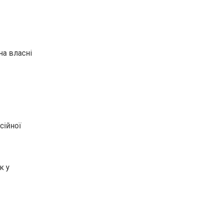
на власні
сійної
к у