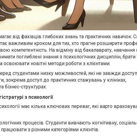
агає від фахівців глибоких знань та практичних навичок. 
тає важливим кроком для тих, хто прагне розширити профе
вою компетентність. На відміну від бакалаврату, навчання 
римати поглиблені знання з психологічних дисциплін, брати 
а освоювати новітні методи роботи з клієнтами.
перед студентами низку можливостей, які не завжди доступ
и, зокрема доступ до практичних стажувань у клініках,
а бізнес-структурах.
істратурі з психології
сихології має кілька ключових переваг, які варто враховув
логічних процесів. Студенти вивчають когнітивну, соціальн
працювати з різними категоріями клієнтів.