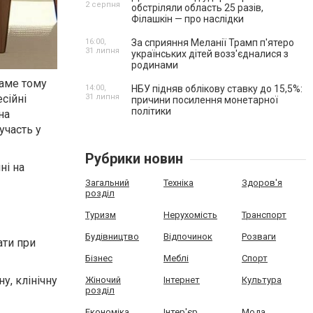
2 серпня
обстріляли область 25 разів,
Філашкін — про наслідки
16:00,
За сприяння Меланії Трамп п'ятеро
31 липня
українських дітей возз'єдналися з
родинами
Саме тому
14:00,
НБУ підняв облікову ставку до 15,5%:
сійні
31 липня
причини посилення монетарної
політики
на
участь у
Рубрики новин
ні на
Загальний
Техніка
Здоров'я
розділ
Туризм
Нерухомість
Транспорт
Будівництво
Відпочинок
Розваги
ати при
Бізнес
Меблі
Спорт
у, клінічну
Жіночий
Інтернет
Культура
розділ
Економіка
Інтер'єр
Мода