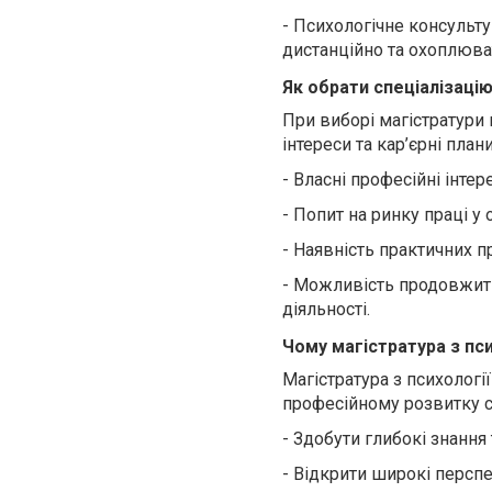
-
Психологічне консульту
дистанційно та охоплюват
Як обрати спеціалізаці
При виборі магістратури 
інтереси та кар’єрні план
-
Власні професійні інтере
-
Попит на ринку праці у
-
Наявність практичних п
-
Можливість продовжити 
діяльності.
Чому магістратура з пси
Магістратура з психологі
професійному розвитку с
-
Здобути глибокі знання 
-
Відкрити широкі перспе