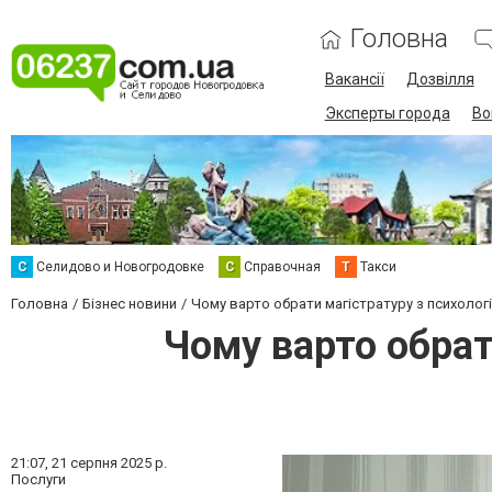
Головна
Вакансії
Дозвілля
Эксперты города
Во
С
Селидово и Новогродовке
С
Справочная
Т
Такси
Головна
Бізнес новини
Чому варто обрати магістратуру з психологі
Чому варто обрат
21:07,
21 серпня 2025 р.
Послуги