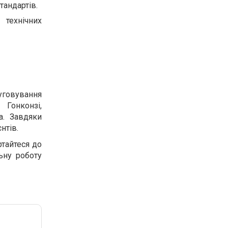
тандартів.
 технічних
говування
 Гонконзі,
а. Завдяки
нтів.
ртайтеся до
ьну роботу