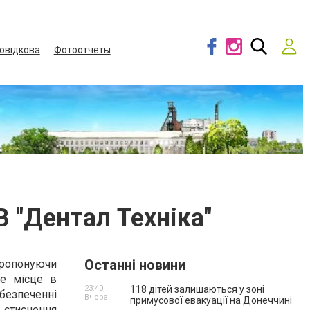
овідкова
Фотоотчеты
В "Дентал Техніка"
Останні новини
пропонуючи
ве місце в
23:40,
118 дітей залишаються у зоні
безпеченні
Вчора
примусової евакуації на Донеччині
 стиснення