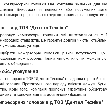
ої компресорної головки має критичне значення для за
аднання. Використання неякісних або несумісних де
боті компресора, що, своєю чергою, впливає на продуктивн
ості від ТОВ "Дентал Техніка"
пропонує компресорні головки, які виготовляються у Г
ародних стандартів. Це гарантує довговічність і стабільн
х умовах експлуатації.
ідібрати компресорні головки різної потужності, що
моделями компресорів. Таким чином, клієнти можуть ле
свого обладнання.
е обслуговування
аг співпраці з
ТОВ "Дентал Техніка"
є надання гарантійного
рні головки. Протягом цього періоду клієнти можуть бути
тин. Крім того, компанія пропонує гарантійне обслугову
имку та консультації від досвідчених фахівців.
мпресорних головок від ТОВ "Дентал Техніка"