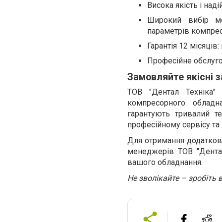
Висока якість і над
Широкий вибір мо
параметрів компрес
Гарантія 12 місяців:
Професійне обслугов
Замовляйте якісні 
ТОВ "Дентал Техніка"
компресорного обладна
гарантують тривалий т
професійному сервісу та 
Для отримання додатково
менеджерів ТОВ "Дентал
вашого обладнання.
Не зволікайте – зробіть в