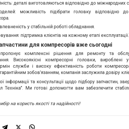
ійність: деталі виготовляються відповідно до міжнародних с
делей: можливість підібрати головку відповідно до
ора.
 впевненість у стабільній роботі обладнання.
ування: підтримка клієнтів на кожному етапі експлуатації.
запчастини для компресорів вже сьогодні
 пропонує комплексні рішення для ремонту та обслу
ння. Високоякісні компресорні головки, вироблені у
ермін служби і високу ефективність роботи компресор
гарантійним зобов’язанням, компанія заслужила довіру кліє
ї інформації та консультації щодо підбору запчастин, зве
 Техніка". Ми готові допомогти вам забезпечити стабіл
ибір на користь якості та надійності!