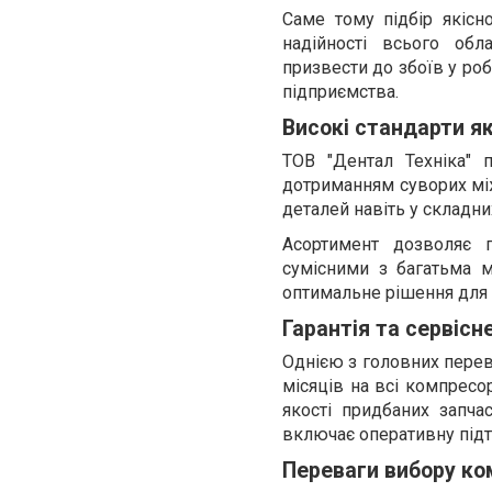
Саме тому підбір якісн
надійності всього обл
призвести до збоїв у ро
підприємства.
Високі стандарти як
ТОВ "Дентал Техніка" 
дотриманням суворих міжн
деталей навіть у складни
Асортимент дозволяє п
сумісними з багатьма 
оптимальне рішення для 
Гарантія та сервісн
Однією з головних перев
місяців на всі компресо
якості придбаних запчас
включає оперативну підтр
Переваги вибору ко