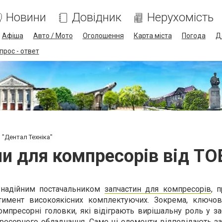
Новини
Довідник
Нерухомість
Афіша
Авто / Мото
Оголошення
Карта міста
Погода
Д
прос - ответ
 "Дентал Техніка"
и для компресорів від ТО
є надійним постачальником
запчастин для компресорів
, 
тимент високоякісних комплектуючих. Зокрема, ключо
мпресорні головки, які відіграють вирішальну роль у за
ресорного обладнання. Саме ці елементи відповідають за