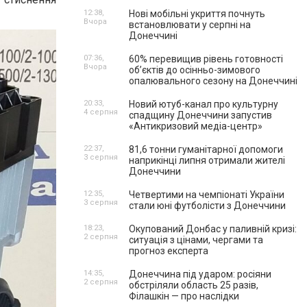
12:38,
Нові мобільні укриття почнуть
Вчора
встановлювати у серпні на
Донеччині
07:36,
60% перевищив рівень готовності
Вчора
об’єктів до осінньо-зимового
опалювального сезону на Донеччині
20:33,
Новий ютуб-канал про культурну
4 серпня
спадщину Донеччини запустив
«Антикризовий медіа-центр»
22:37,
81,6 тонни гуманітарної допомоги
3 серпня
наприкінці липня отримали жителі
Донеччини
12:35,
Четвертими на чемпіонаті України
3 серпня
стали юні футболісти з Донеччини
18:23,
Окупований Донбас у паливній кризі:
2 серпня
ситуація з цінами, чергами та
прогноз експерта
14:35,
Донеччина під ударом: росіяни
2 серпня
обстріляли область 25 разів,
Філашкін — про наслідки