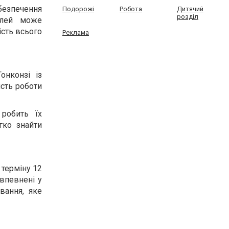
безпечення
Подорожі
Робота
Дитячий
розділ
талей може
ість всього
Реклама
онконзі із
ість роботи
 робить їх
гко знайти
 терміну 12
 впевнені у
вання, яке