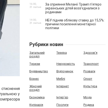
16:00,
За сприяння Меланії Трамп п'ятеро
31 липня
українських дітей возз'єдналися з
родинами
14:00,
НБУ підняв облікову ставку до 15,5%:
31 липня
причини посилення монетарної
політики
Рубрики новин
Загальний
Техніка
Здоров'я
розділ
Туризм
Нерухомість
Транспорт
Будівництво
Відпочинок
Розваги
Бізнес
Меблі
Спорт
Жіночий
Інтернет
Культура
 стиснення
розділ
ктуальною у
Економіка
Інтер'єр
Мода
омпресора
Кулінарія
Послуги
Родина