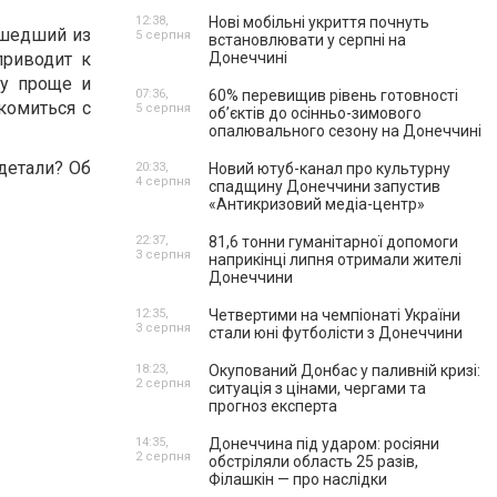
12:38,
Нові мобільні укриття почнуть
ышедший из
5 серпня
встановлювати у серпні на
приводит к
Донеччині
му проще и
07:36,
60% перевищив рівень готовності
комиться с
5 серпня
об’єктів до осінньо-зимового
опалювального сезону на Донеччині
детали? Об
20:33,
Новий ютуб-канал про культурну
4 серпня
спадщину Донеччини запустив
«Антикризовий медіа-центр»
22:37,
81,6 тонни гуманітарної допомоги
3 серпня
наприкінці липня отримали жителі
Донеччини
12:35,
Четвертими на чемпіонаті України
3 серпня
стали юні футболісти з Донеччини
18:23,
Окупований Донбас у паливній кризі:
2 серпня
ситуація з цінами, чергами та
прогноз експерта
14:35,
Донеччина під ударом: росіяни
2 серпня
обстріляли область 25 разів,
Філашкін — про наслідки