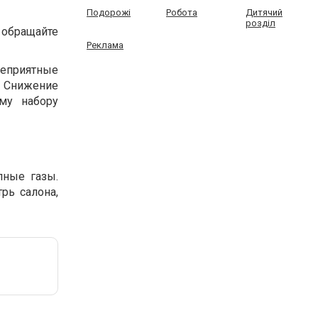
Подорожі
Робота
Дитячий
розділ
 обращайте
Реклама
неприятные
 Снижение
му набору
пные газы.
рь салона,