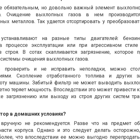
 не обязательным, но довольно важный элемент выхлопн
тва. Очищение выхлопных газов в нем производитс
ных металлов. Так удается отсортировать у преобразова
 устанавливают на разные типы двигателей: бензи
в процессе эксплуатации или при агрессивном стиле
з строя. В сотах скапливается загрязнение, которое 
системы очищения выхлопных газов.
 проверить и не исправить неполадки, можно стол
иями. Скопление отработанного топлива и других за
аботу машины. Забитый фильтр не может выводить выхло
метно теряет мощность. Впоследствии это может привести 
же загрязнению или выходу из строя других систем тра
атор в домашних условиях?
 вручную не рекомендуется. Разве что на предмет о
асти корпуса. Однако и это следует делать осторожно
более, что впоследствии ее можно выгодно перепродать