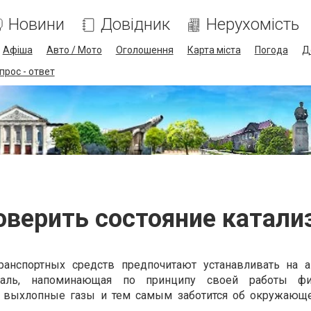
Новини
Довідник
Нерухомість
Афіша
Авто / Мото
Оголошення
Карта міста
Погода
Д
прос - ответ
оверить состояние катали
анспортных средств предпочитают устанавливать на 
еталь, напоминающая по принципу своей работы фи
 выхлопные газы и тем самым заботится об окружающ