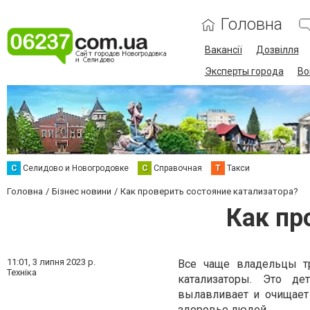
Головна
Вакансії
Дозвілля
Эксперты города
Во
С
Селидово и Новогродовке
С
Справочная
Т
Такси
Головна
Бізнес новини
Как проверить состояние катализатора?
Как пр
11:01,
3 липня 2023 р.
Все чаще владельцы тр
Техніка
катализаторы. Это д
вылавливает и очищает
здоровье людей.