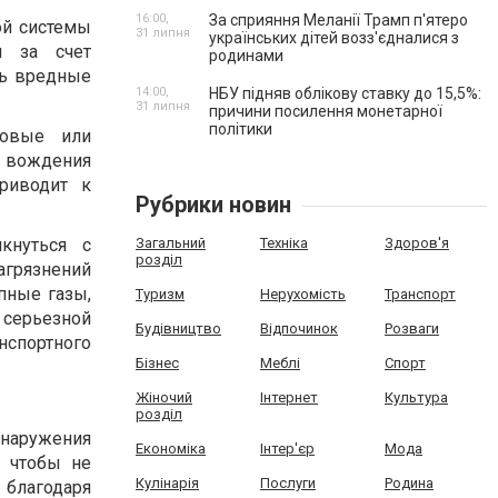
16:00,
За сприяння Меланії Трамп п'ятеро
ой системы
31 липня
українських дітей возз'єдналися з
я за счет
родинами
ть вредные
14:00,
НБУ підняв облікову ставку до 15,5%:
31 липня
причини посилення монетарної
політики
новые или
 вождения
приводит к
Рубрики новин
кнуться с
Загальний
Техніка
Здоров'я
розділ
грязнений
пные газы,
Туризм
Нерухомість
Транспорт
к серьезной
Будівництво
Відпочинок
Розваги
нспортного
Бізнес
Меблі
Спорт
Жіночий
Інтернет
Культура
розділ
бнаружения
Економіка
Інтер'єр
Мода
, чтобы не
Кулінарія
Послуги
Родина
 благодаря