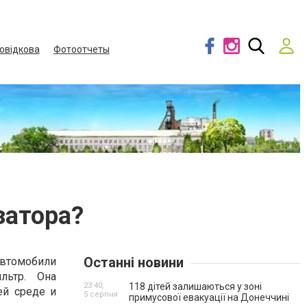
овідкова
Фотоотчеты
затора?
Останні новини
автомобили
льтр. Она
23:40,
118 дітей залишаються у зоні
ей среде и
5 серпня
примусової евакуації на Донеччині