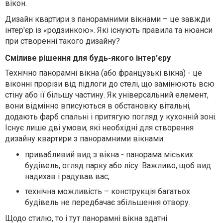
вікон.
Дизайн квартири з панорамними вікнами – це завжди
інтер'єр із «родзинкою». Які існують правила та нюанси
при створенні такого дизайну?
Сміливе рішення для будь-якого інтер'єру
Технічно панорамні вікна (або французькі вікна) - це
віконні прорізи від підлоги до стелі, що замінюють всю
стіну або її більшу частину. Як універсальний елемент,
вони відмінно вписуються в обстановку вітальні,
додають фарб спальні і притягую погляд у кухонній зоні.
Існує лише дві умови, які необхідні для створення
дизайну квартири з панорамними вікнами:
привабливий вид з вікна - панорама міських
будівель, огляд парку або лісу. Важливо, щоб вид
надихав і радував вас;
технічна можливість – конструкція багатьох
будівель не передбачає збільшення отвору.
Щодо стилю, то і тут панорамні вікна здатні