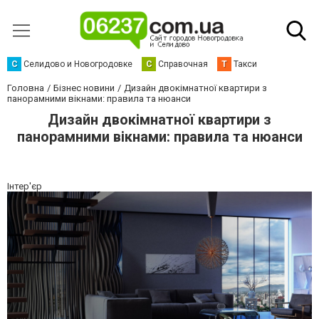
С
Селидово и Новогродовке
С
Справочная
Т
Такси
Головна
Бізнес новини
Дизайн двокімнатної квартири з
панорамними вікнами: правила та нюанси
Дизайн двокімнатної квартири з
панорамними вікнами: правила та нюанси
Інтер'єр