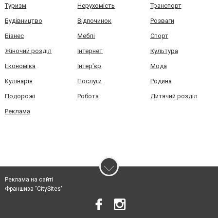
Туризм
Нерухомість
Транспорт
Будівництво
Відпочинок
Розваги
Бізнес
Меблі
Спорт
Жіночий розділ
Інтернет
Культура
Економіка
Інтер'єр
Мода
Кулінарія
Послуги
Родина
Подорожі
Робота
Дитячий розділ
Реклама
Реклама на сайті
Франшиза "CitySites"