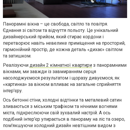
Панорамні вікна – це свобода, світло та повітря.
Єднання зі світом та відчуття польоту. Це унікальний
дизайнерський прийом, який стирає кордони і
перетворює навіть невелике приміщення на просторий,
гармонійний простір, де кожна деталь «дихає» світлом
та затишком.
Реалізуючи
дизайн 2 кімнатної квартири
з панорамними
вікнами, ми завжди із завмиранням серця
насолоджуємося результатом і щоразу дивуємося, як
«картинка» за вікном впливає на загальне сприйняття
інтер'єру.
Ось бетонні стіни, холодні відтінки та металевий сатин
зливаються з міським трафіком та нічними вогнями
міста, підкреслюючи свій зухвалий настрій. А ось
подібний інтер'єр упирається в панораму на ліс та озеро,
пом'якшуючи холодний дизайн невтішним видом з