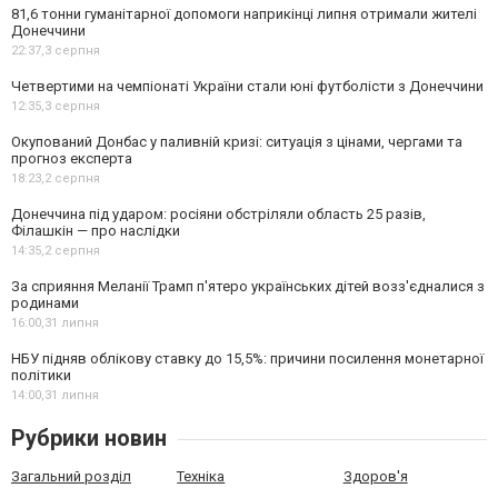
81,6 тонни гуманітарної допомоги наприкінці липня отримали жителі
Донеччини
22:37,
3 серпня
Четвертими на чемпіонаті України стали юні футболісти з Донеччини
12:35,
3 серпня
Окупований Донбас у паливній кризі: ситуація з цінами, чергами та
прогноз експерта
18:23,
2 серпня
Донеччина під ударом: росіяни обстріляли область 25 разів,
Філашкін — про наслідки
14:35,
2 серпня
За сприяння Меланії Трамп п'ятеро українських дітей возз'єдналися з
родинами
16:00,
31 липня
НБУ підняв облікову ставку до 15,5%: причини посилення монетарної
політики
14:00,
31 липня
Рубрики новин
Загальний розділ
Техніка
Здоров'я