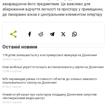
захаращуючи його предметами. Це важливо для
збереження відчуття легкості та простору у приміщенні,
де панорамні вікна є центральним елементом інтер'єру.
Останні новини
118 дітей залишаються у зоні примусової евакуації на Донеччині
23:40,
5 серпня
Нові мобільні укриття почнуть встановлювати у серпні на Донеччині
12:38,
5 серпня
60% перевищив рівень готовності об’єктів до осінньо-зимового
опалювального сезону на Донеччині
07:36,
5 серпня
Новий ютуб-канал про культурну спадщину Донеччини запустив
«Антикризовий медіа-центр»
20:33,
4 серпня