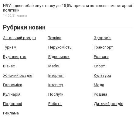
НБУ підняв облікову ставку до 15,5%: причини посилення монетарної
політики
14:00,
31 липня
Рубрики новин
Загальний розділ
Техніка
Здоров'я
Туризм
Нерухомість
Транспорт
Будівництво
Відпочинок
Розваги
Бізнес
Меблі
Спорт
Жіночий розділ
Інтернет
Культура
Економіка
Інтер'єр
Мода
Кулінарія
Послуги
Родина
Подорожі
Робота
Дитячий розділ
Реклама