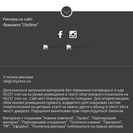
Реклама на сайті
Франшиза "CitySites"
З питань реклами
rek@citysites.ua
Допускається цитування матеріалів без отримання попередньої згоди
06237.com.ua за умови розміщення в тексті обов'язкового посилання на
06237.com.ua - Сайт міст Новогродівки та Селидове. Для інтернет-видань
обов'язкове розміщення прямого, відкритого для пошукових систем
гіперпосилання на цитовані статті не нижче другого абзацу в тексті або в
якості джерела. Порушення виняткових прав переслідується Законом.
Матеріали з плашками "Новини компаній", "Промо", "Партнерський
матеріал", "Партнерський спецпроєкт", "Політичні новини", "Пресреліз",
"PR", "Офіційно", "Політична реклама" публікуються на правах реклами.