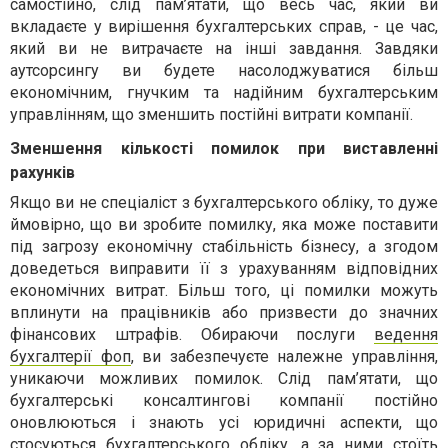
самостійно, слід пам’ятати, що весь час, який ви
вкладаєте у вирішення бухгалтерських справ, - це час,
який ви не витрачаєте на інші завдання. Завдяки
аутсорсингу ви будете насолоджуватися більш
економічним, гнучким та надійним бухгалтерським
управлінням, що зменшить постійні витрати компанії.
Зменшення кількості помилок при виставленні
рахунків
Якщо ви не спеціаліст з бухгалтерського обліку, то дуже
ймовірно, що ви зробите помилку, яка може поставити
під загрозу економічну стабільність бізнесу, а згодом
доведеться виправити її з урахуванням відповідних
економічних витрат. Більш того, ці помилки можуть
вплинути на працівників або призвести до значних
фінансових штрафів. Обираючи послуги
ведення
бухгалтерії фоп
, ви забезпечуєте належне управління,
уникаючи можливих помилок. Слід пам’ятати, що
бухгалтерські консалтингові компанії постійно
оновлюються і знають усі юридичні аспекти, що
стосуються бухгалтерського обліку, а за ними стоїть