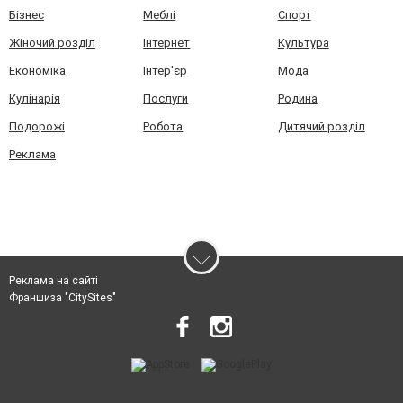
Бізнес
Меблі
Спорт
Жіночий розділ
Інтернет
Культура
Економіка
Інтер'єр
Мода
Кулінарія
Послуги
Родина
Подорожі
Робота
Дитячий розділ
Реклама
Реклама на сайті
Франшиза "CitySites"