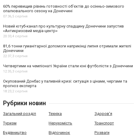
60% перевищив рівень готовності об’єктів до осінньо-зимового
опалювального сезону на Донеччині
07:36,
5 серпня
Новий ютуб-канал про культурну спадщину Донеччини запустив
«Антикризовий медіа-центр»
20:33,
4 серпня
81,6 тонни гуманітарної допомоги наприкінці липня отримали жителі
Донеччини
22:37,
3 серпня
Четвертими на чемпіонаті України стали юні футболісти з Донеччини
12:35,
3 серпня
Окупований Донбас у паливній кризі: ситуація з цінами, чергами та
прогноз експерта
18:23,
2 серпня
Рубрики новин
Загальний розділ
Техніка
Здоров'я
Туризм
Нерухомість
Транспорт
Будівництво
Відпочинок
Розваги