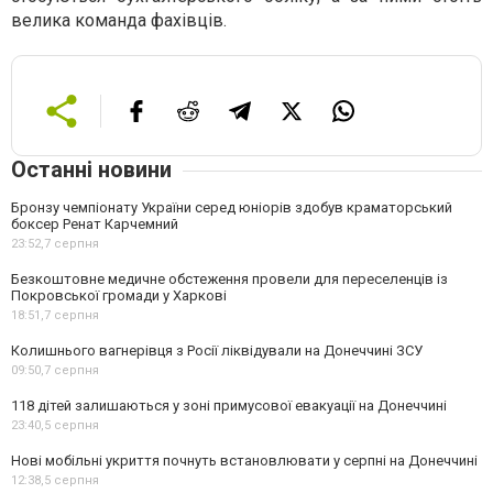
велика команда фахівців.
Останні новини
Бронзу чемпіонату України серед юніорів здобув краматорський
боксер Ренат Карчемний
23:52,
7 серпня
Безкоштовне медичне обстеження провели для переселенців із
Покровської громади у Харкові
18:51,
7 серпня
Колишнього вагнерівця з Росії ліквідували на Донеччині ЗСУ
09:50,
7 серпня
118 дітей залишаються у зоні примусової евакуації на Донеччині
23:40,
5 серпня
Нові мобільні укриття почнуть встановлювати у серпні на Донеччині
12:38,
5 серпня