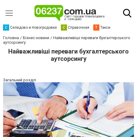
С
Селидово и Новогродовке
С
Справочная
Т
Такси
Головна
Бізнес новини
Найважливіші переваги бухгалтерського
аутсорсингу
Найважливіші переваги бухгалтерського
аутсорсингу
Загальний розділ