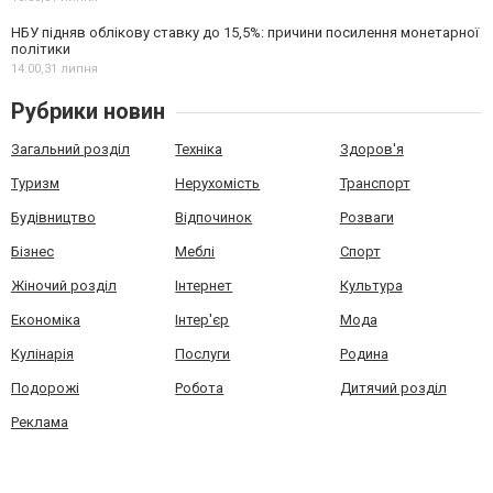
НБУ підняв облікову ставку до 15,5%: причини посилення монетарної
політики
14:00,
31 липня
Рубрики новин
Загальний розділ
Техніка
Здоров'я
Туризм
Нерухомість
Транспорт
Будівництво
Відпочинок
Розваги
Бізнес
Меблі
Спорт
Жіночий розділ
Інтернет
Культура
Економіка
Інтер'єр
Мода
Кулінарія
Послуги
Родина
Подорожі
Робота
Дитячий розділ
Реклама