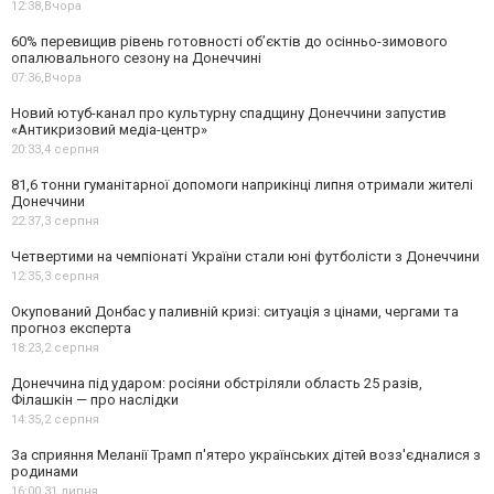
12:38,
Вчора
60% перевищив рівень готовності об’єктів до осінньо-зимового
опалювального сезону на Донеччині
07:36,
Вчора
Новий ютуб-канал про культурну спадщину Донеччини запустив
«Антикризовий медіа-центр»
20:33,
4 серпня
81,6 тонни гуманітарної допомоги наприкінці липня отримали жителі
Донеччини
22:37,
3 серпня
Четвертими на чемпіонаті України стали юні футболісти з Донеччини
12:35,
3 серпня
Окупований Донбас у паливній кризі: ситуація з цінами, чергами та
прогноз експерта
18:23,
2 серпня
Донеччина під ударом: росіяни обстріляли область 25 разів,
Філашкін — про наслідки
14:35,
2 серпня
За сприяння Меланії Трамп п'ятеро українських дітей возз'єдналися з
родинами
16:00,
31 липня