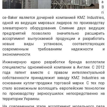
а
B
ri
ce-Baker является дочерней компанией KMZ Industries,
одной из ведущих мировых лидеров по производству
элеваторного оборудования. Слияние двух ведущих
предприятий позволило значительно расширить
ассортимент выпускаемой продукции и разработать
новые виды установок, соответствующих
современным требованиям надежности и
экономичности.
Инженерную идею разработки бренда воплотили
специалисты одноимённой компании в Англии. С 2012
года патент вместе с правом интеллектуальной
собственности принадлежит заводу KMZ Industries на
основании купли–продажи торговой марки. С тех пор
стало возможным воплощать европейские технологии
по производству зерносушилок непосредственно на
территории Украины.
На современном этапе ассортимент модельного ряда