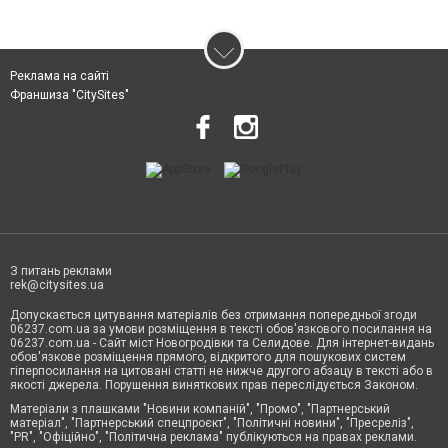
Реклама на сайті
Франшиза "CitySites"
З питань реклами
rek@citysites.ua
Допускається цитування матеріалів без отримання попередньої згоди
06237.com.ua за умови розміщення в тексті обов'язкового посилання на
06237.com.ua - Сайт міст Новогродівки та Селидове. Для інтернет-видань
обов'язкове розміщення прямого, відкритого для пошукових систем
гіперпосилання на цитовані статті не нижче другого абзацу в тексті або в
якості джерела. Порушення виняткових прав переслідується Законом.
Матеріали з плашками "Новини компаній", "Промо", "Партнерський
матеріал", "Партнерський спецпроєкт", "Політичні новини", "Пресреліз",
"PR", "Офіційно", "Політична реклама" публікуються на правах реклами.