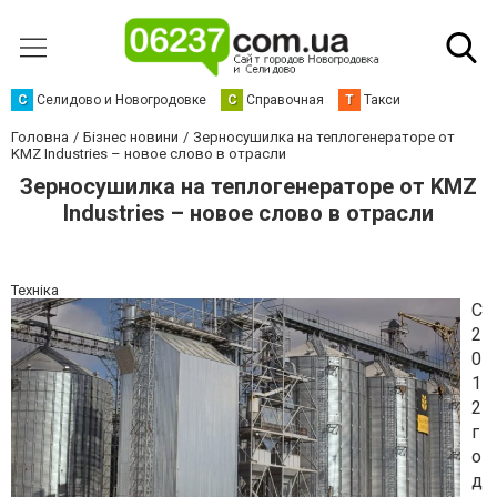
С
Селидово и Новогродовке
С
Справочная
Т
Такси
Головна
Бізнес новини
Зерносушилка на теплогенераторе от
KMZ Industries – новое слово в отрасли
Зерносушилка на теплогенераторе от KMZ
Industries – новое слово в отрасли
Техніка
С
2
0
1
2
г
о
д