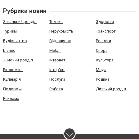
Рубрики новин
Загальний розділ
Техніка
Здоров'я
Туризм
Нерухомість
Транспорт
Будівництво
Відпочинок
Розваги
Бізнес
Меблі
Спорт
Жіночий розділ
Інтернет
Культура
Економіка
Інтер'єр
Мода
Кулінарія
Послуги
Родина
Подорожі
Робота
Дитячий розділ
Реклама