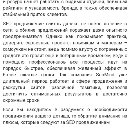
и ресурс начнет работать с видимой отдачей, повышая
рейтинги и узнаваемость бренда, а также обеспечивая
стабильный приток клиентов.
SEO
продвижение сайтов далеко не новое явление в
сети, а обилие предложений поражает даже опытного
предпринимателя. Однако как показывает практика,
доверять серьезные проекты новичкам и мастерам –
самоучкам не стоит, ведь помимо впустую потраченных
средств это грозит еще и потерянным временем, ведь с
помощью профессионалов все процессы идут на
порядок быстрее, обеспечивая желанный эффект в
более сжатые сроки. Так компания SeoMind уже
длительный период работает в сфере продвижения и
раскрутки сайтов различной тематики, позволяя
достигнуть оптимальных результатов в достаточно
скромные сроки.
Если вы находитесь в раздумьях о необходимости
продвижения вашего детища, то обратите внимание на
плюсы, которые следуют за
SEO
продвижением: