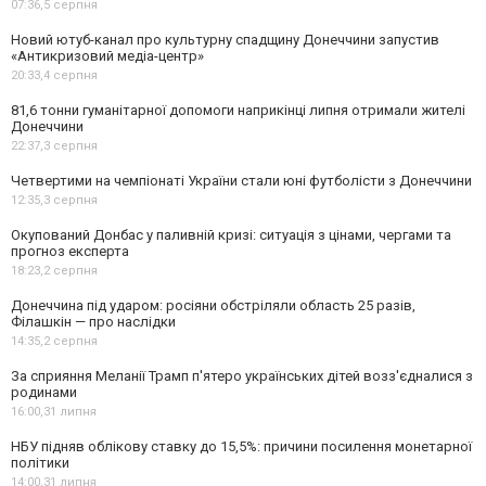
07:36,
5 серпня
Новий ютуб-канал про культурну спадщину Донеччини запустив
«Антикризовий медіа-центр»
20:33,
4 серпня
81,6 тонни гуманітарної допомоги наприкінці липня отримали жителі
Донеччини
22:37,
3 серпня
Четвертими на чемпіонаті України стали юні футболісти з Донеччини
12:35,
3 серпня
Окупований Донбас у паливній кризі: ситуація з цінами, чергами та
прогноз експерта
18:23,
2 серпня
Донеччина під ударом: росіяни обстріляли область 25 разів,
Філашкін — про наслідки
14:35,
2 серпня
За сприяння Меланії Трамп п'ятеро українських дітей возз'єдналися з
родинами
16:00,
31 липня
НБУ підняв облікову ставку до 15,5%: причини посилення монетарної
політики
14:00,
31 липня