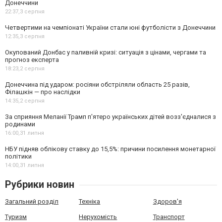
Донеччини
22:37,
3 серпня
Четвертими на чемпіонаті України стали юні футболісти з Донеччини
12:35,
3 серпня
Окупований Донбас у паливній кризі: ситуація з цінами, чергами та
прогноз експерта
18:23,
2 серпня
Донеччина під ударом: росіяни обстріляли область 25 разів,
Філашкін — про наслідки
14:35,
2 серпня
За сприяння Меланії Трамп п'ятеро українських дітей возз'єдналися з
родинами
16:00,
31 липня
НБУ підняв облікову ставку до 15,5%: причини посилення монетарної
політики
14:00,
31 липня
Рубрики новин
Загальний розділ
Техніка
Здоров'я
Туризм
Нерухомість
Транспорт