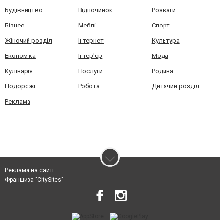
Будівництво
Відпочинок
Розваги
Бізнес
Меблі
Спорт
Жіночий розділ
Інтернет
Культура
Економіка
Інтер'єр
Мода
Кулінарія
Послуги
Родина
Подорожі
Робота
Дитячий розділ
Реклама
Реклама на сайті
Франшиза "CitySites"