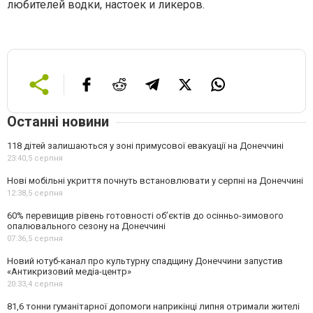
любителей водки, настоек и ликеров.
Останні новини
118 дітей залишаються у зоні примусової евакуації на Донеччині
23:40,
5 серпня
Нові мобільні укриття почнуть встановлювати у серпні на Донеччині
12:38,
5 серпня
60% перевищив рівень готовності об’єктів до осінньо-зимового
опалювального сезону на Донеччині
07:36,
5 серпня
Новий ютуб-канал про культурну спадщину Донеччини запустив
«Антикризовий медіа-центр»
20:33,
4 серпня
81,6 тонни гуманітарної допомоги наприкінці липня отримали жителі