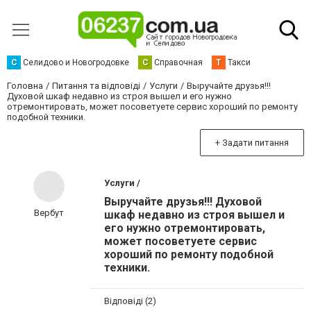
С
Селидово и Новогродовке
С
Справочная
Т
Такси
Головна
Питання та відповіді
Услуги
Выручайте друзья!!!
Духовой шкаф недавно из строя вышел и его нужно
отремонтировать, может посоветуете сервис хороший по ремонту
подобной техники.
+ Задати питання
Услуги /
Выручайте друзья!!! Духовой
Вербут
шкаф недавно из строя вышел и
его нужно отремонтировать,
может посоветуете сервис
хороший по ремонту подобной
техники.
Відповіді (2)