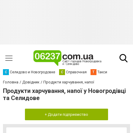
С
Селидово и Новогродовке
С
Справочная
Т
Такси
Головна
Довідник
Продукти харчування, напої
Продукти харчування, напої у Новогродівці
та Селидове
+ Додати підприємство