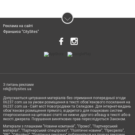
Реклама на сайті
Франшиза "CitySites"
З питань реклами
rek@citysites.ua
Допускається цитування матеріалів без отримання попередньої згоди
06237.com.ua за умови розміщення в тексті обов'язкового посилання на
06237.com.ua - Сайт міст Новогродівки та Селидове. Для інтернет-видань
обов'язкове розміщення прямого, відкритого для пошукових систем
гіперпосилання на цитовані статті не нижче другого абзацу в тексті або в
якості джерела. Порушення виняткових прав переслідується Законом.
Матеріали з плашками "Новини компаній", "Промо", "Партнерський
матеріал", "Партнерський спецпроєкт", "Політичні новини", "Пресреліз",
"PR", "Офіційно", "Політична реклама" публікуються на правах реклами.