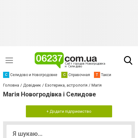
С
Селидово и Новогродовке
С
Справочная
Т
Такси
Головна
Довідник
Езотерика, астрологія
Магія
Магія Новогродівка і Селидове
+ Додати підприємство