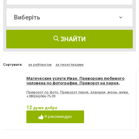
ЗНАЙТИ
Сортувати:
за рейтингом
за переглядами
Магические услуги Иван. Приворожу любимого
человека по фотографии. Приворот на парня,
девушку, мужа, жену. Гадание ТАРО
Приворот по фото. Приворот парня, девушки, жены, мужа. Маги
+380(66)066-75-39
12
дуже добре
Я рекомендую