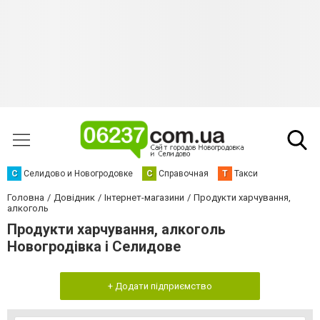
С
Селидово и Новогродовке
С
Справочная
Т
Такси
Головна
Довідник
Інтернет-магазини
Продукти харчування,
алкоголь
Продукти харчування, алкоголь
Новогродівка і Селидове
+ Додати підприємство