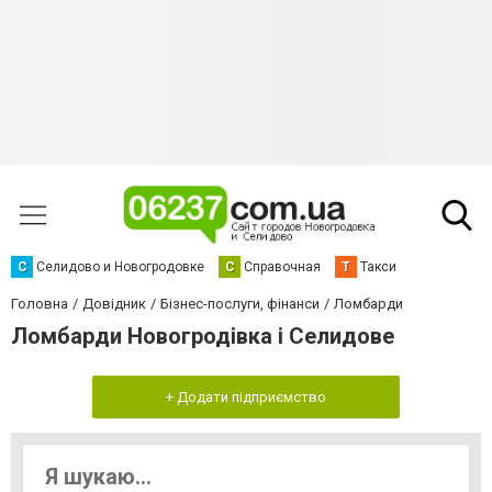
С
Селидово и Новогродовке
С
Справочная
Т
Такси
Головна
Довідник
Бізнес-послуги, фінанси
Ломбарди
Ломбарди Новогродівка і Селидове
+ Додати підприємство