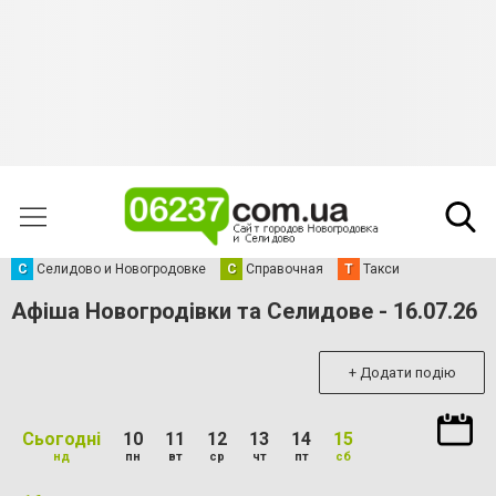
С
Селидово и Новогродовке
С
Справочная
Т
Такси
Афіша Новогродівки та Селидове - 16.07.26
+ Додати подію
Сьогодні
10
11
12
13
14
15
нд
пн
вт
ср
чт
пт
сб