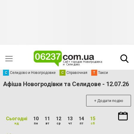
С
Селидово и Новогродовке
С
Справочная
Т
Такси
Афіша Новогродівки та Селидове - 12.07.26
+ Додати подію
Сьогодні
10
11
12
13
14
15
нд
пн
вт
ср
чт
пт
сб