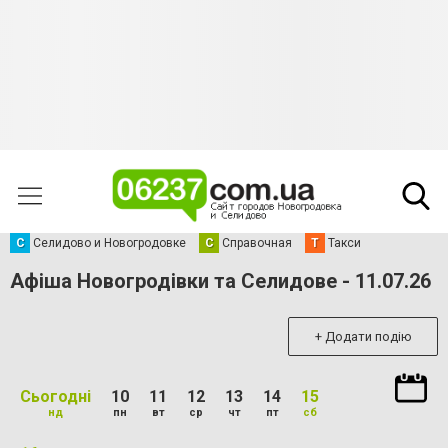
С
Селидово и Новогродовке
С
Справочная
Т
Такси
Афіша Новогродівки та Селидове - 11.07.26
+ Додати подію
Сьогодні
10
11
12
13
14
15
нд
пн
вт
ср
чт
пт
сб