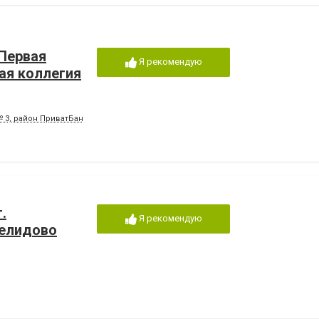
Первая
Я рекомендую
ая коллегия
№ 3, район ПриватБанка
.
Я рекомендую
Селидово