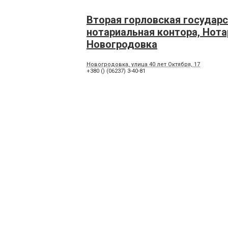
Вторая горловская государ
нотариальная контора, Нот
Новогродовка
Новогродовка, улица 40 лет Октября, 17
+380 () (06237) 3-40-81
Юридическая компания Голу
Партнеры
+380 (66) 217 44 41