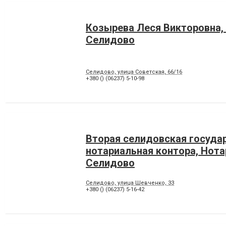
Козырева Леся Викторовна,
Селидово
Селидово, улица Советская, 66/16
+380 () (06237) 5-10-98
Вторая селидовская госуда
нотариальная контора, Нот
Селидово
Селидово, улица Шевченко, 33
+380 () (06237) 5-16-42