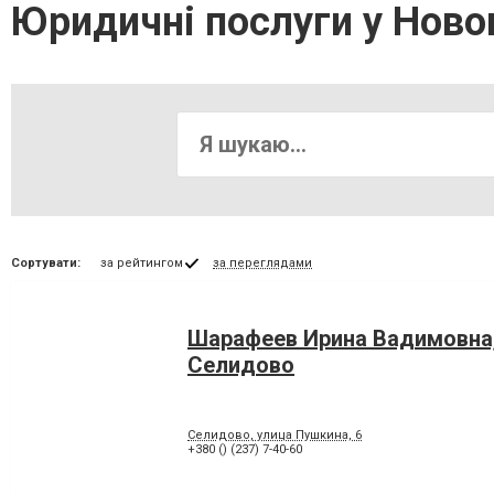
Юридичні послуги у Ново
Сортувати:
за рейтингом
за переглядами
Шарафеев Ирина Вадимовна
Селидово
Селидово, улица Пушкина, 6
+380 () (237) 7-40-60