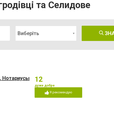
гродівці та Селидове
Виберіть
ЗН
, Нотариусы
12
дуже добре
Я рекомендую