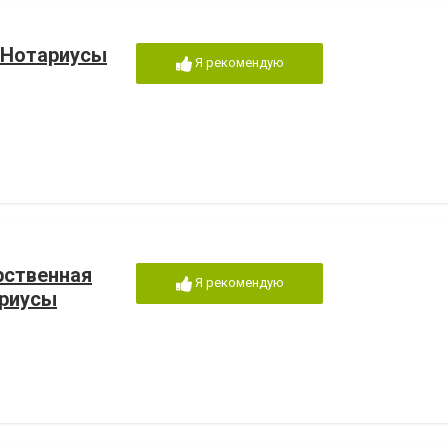
 Нотариусы
Я рекомендую
рственная
Я рекомендую
ариусы