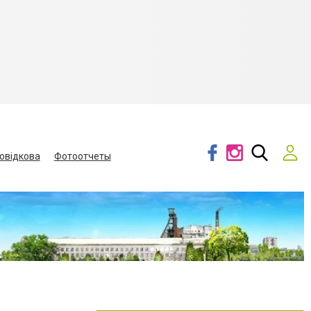
овідкова
Фотоотчеты