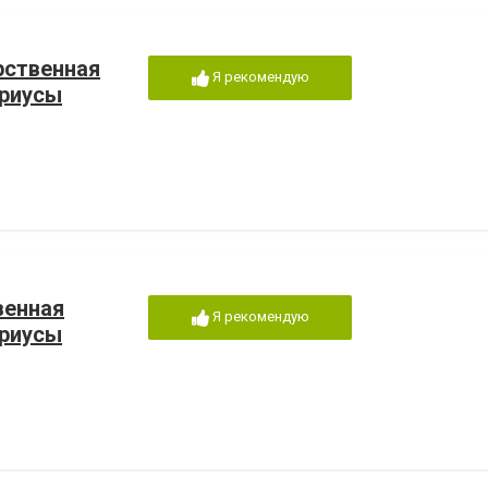
рственная
Я рекомендую
ариусы
венная
Я рекомендую
ариусы