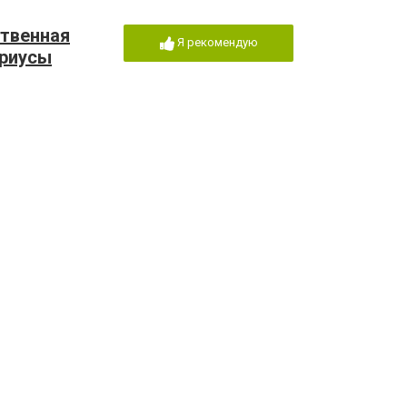
ственная
Я рекомендую
ариусы
бев и
Я рекомендую