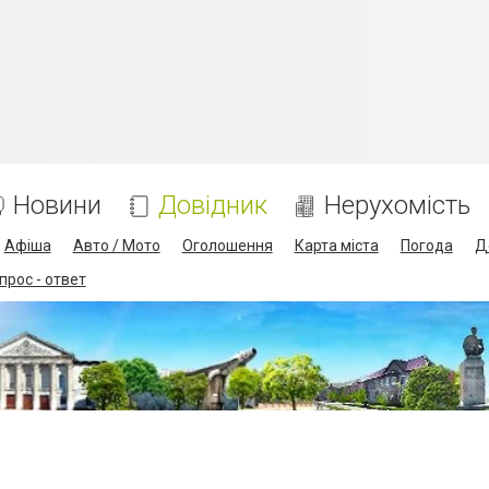
Новини
Довідник
Нерухомість
Афіша
Авто / Мото
Оголошення
Карта міста
Погода
Д
прос - ответ