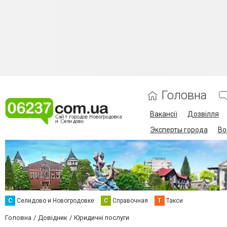
Головна
Вакансії
Дозвілля
Эксперты города
Во
С
Селидово и Новогродовке
С
Справочная
Т
Такси
Головна
Довідник
Юридичні послуги