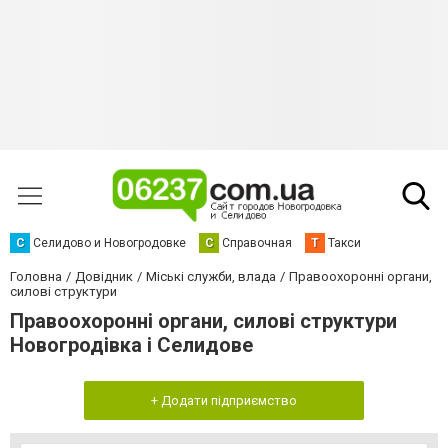
С
Селидово и Новогродовке
С
Справочная
Т
Такси
Головна
Довідник
Міські служби, влада
Правоохоронні органи,
силові структури
Правоохоронні органи, силові структури
Новогродівка і Селидове
+ Додати підприємство